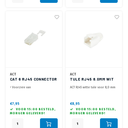
ACT
ACT
CAT 6 RJ45 CONNECTOR
TULE RJ45 8.0MM WIT
(10 STUKS)
• Voorzien van
ACT RJ45 witte tule voor 8,0 mm
positioneringsblokje om de
kabel
aders netjes te positioneren
• Geschikt voor soepele en
€7,95
€8,95
massieve Cat 6 en Cat 6a kabels
VOOR 15:00 BESTELD,
VOOR 15:00 BESTELD,
• Geleverd in een zakje met 10
MORGEN GELEVERD!
MORGEN GELEVERD!
connectoren