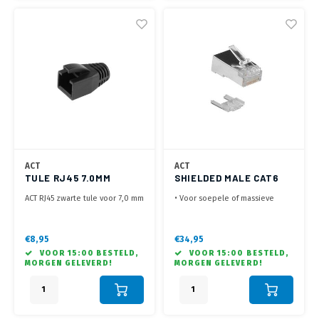
ACT
ACT
TULE RJ45 7.0MM
SHIELDED MALE CAT6
ZWART
RJ45 CONNECTOR (25
ACT RJ45 zwarte tule voor 7,0 mm
• Voor soepele of massieve
ST.)
kabel
ronde kabel
• Afgeschermde connector voor
shielded Cat 6 kabel (FTP, SFTP)
€8,95
€34,95
• Voorzien van
VOOR 15:00 BESTELD,
VOOR 15:00 BESTELD,
positioneringsblokje, voor
MORGEN GELEVERD!
MORGEN GELEVERD!
eenvoudiger insteken van de
aders
• Geleverd in zakje met 25
connectoren