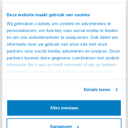
Deze website maakt gebruik van cookies
Wij gebruiken cookies om content en advertenties te
personaliseren, om functies voor social media te bieden
en om ons websiteverkeer te analyseren. Ook delen we
informatie over uw gebruik van onze site met onze
partners voor social media, adverteren en analyse. Deze
partners kunnen deze gegevens combineren met andere
informatie die u aan ze heeft verstrekt of die ze hebben
ACT
ACT
verzameld op basis van uw gebruik van hun services.
TULE RJ45 8.0MM
TULE RJ45 8.0MM
Het chatcontact is alleen mogelijk als u de cookies heeft
GRIJS
ZWART
ACT RJ45 grijze tule voor 8,0 mm
ACT RJ45 zwarte tule voor 8,0
geaccepteerd.
kabel
mm kabel
Details tonen
€8,95
€8,95
VOOR 15:00 BESTELD,
VOOR 15:00 BESTELD,
Alles toestaan
MORGEN GELEVERD!
MORGEN GELEVERD!
Aanpassen