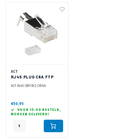
ACT
RJ45 PLUG C6A FTP
OD1.5 MM
ACT RJ45 (8P/8C) CAT6A
afgeschermde modulaire
connector voor ronde kabel
met massieve of soepele aders
€50,95
VOOR 15:00 BESTELD,
MORGEN GELEVERD!