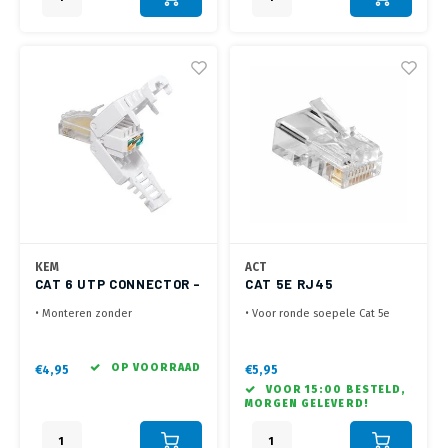
KEM
ACT
CAT 6 UTP CONNECTOR -
CAT 5E RJ45
TOOL-LESS
CONNECTOR (10 ST.)
• Monteren zonder
• Voor ronde soepele Cat 5e
gereedschap
kabel
• Aders er in plaatsen,
• RJ45 (8P/8C) netwerkconnector
dichtklikken en het werkt
• Geleverd in zakje met 10
OP VOORRAAD
€4,95
€5,95
• Voorzien van kleurcodering
connectoren
VOOR 15:00 BESTELD,
voor Straight en Cross
MORGEN GELEVERD!
aansluiting