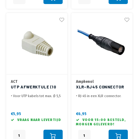
ACT
Amphenol
UTP AFWERKTULE (10
XLR-RJ45 CONNECTOR
STUKS)
PRE-AMP
• Voor UTP kabels tot max. Ø 5,5
• RJ-45 in een XLR connector.
mm
• Geschikt voor pre-assembled
• Zakje van 10 stuks
kabels.
• Voor het netjes afwerken van
• Snel en eenvoudig te
€5,95
€6,95
de zelf gemaakte Cat 6 kabel
monteren.
VRAAG NAAR LEVERTIJD
VOOR 15:00 BESTELD,
MORGEN GELEVERD!