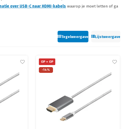
matie over USB-C naar HDMI-kabels
waarop je moet letten of ga
Tegelweergave
Lijstweergave
OP = OP
-14%