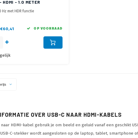
- HDMI - 1.0 METER
0 Hz met HDR functie
voor apparaten met DisplayPort
e Mode
 or Thunderbolt™ 3
€60,41
OP VOORRAAD
gelijk
rijs
NFORMATIE OVER USB-C NAAR HDMI-KABELS
 naar HDMI-kabel gebruik je om beeld en geluid vanaf een geschikt 
 USB-C-stekker wordt aangesloten op de laptop, tablet, smartphone o