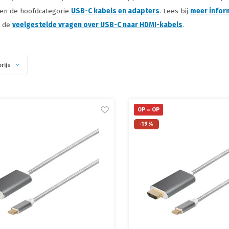
gen de hoofdcategorie
USB-C kabels en adapters
. Lees bij
meer infor
r de
veelgestelde vragen over USB-C naar HDMI-kabels
.
rijs
OP = OP
-19%