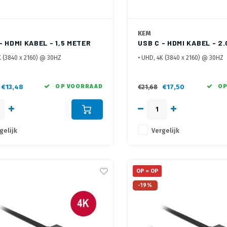
KEM
- HDMI KABEL - 1,5 METER
USB C - HDMI KABEL - 2
K (3840 x 2160) @ 30HZ
• UHD, 4K (3840 x 2160) @ 30HZ
hermde kabel, vergulde contacten
• Afgeschermde kabel, vergulde
n behuizing
• Metalen behuizing
€13,48
OP VOORRAAD
€17,50
OP
€21,68
gelijk
Vergelijk
OP = OP
-19%