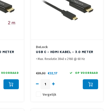
DeLock
.0 METER
USB C - HDMI KABEL - 3.0 METER
• Max. Resolutie 3840 x 2160 @ 60 Hz
• DisplayPort Alt Mode noodzakelijk
• HDCP 1.4 en 2.2
 VOORRAAD
€32,17
OP VOORRAAD
€39,93
Vergelijk