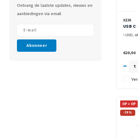
Ontvang de laatste updates, nieuws en
aanbiedingen via email
KEM
USB C 
• UHD, 4
• Afgesc
Abonneer
• Metale
€20,90
Ver
OP = OP
-19%