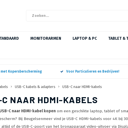
STANDAARD
MONITORARMEN
LAPTOP & PC
TABLET & 
n met Kopersberscherming
Voor Particulieren en Bedrijven!
abels
USB-C kabels & adapters
USB-C naar HDMI-kabels
-C NAAR HDMI-KABELS
USB-C naar HDMI-kabel kopen
om een geschikte laptop, tablet of sma
escherm? Bij Beugelsenmeer vind je USB-C HDMI-kabels voor 4K bij 30 Hz
 altijd of de USB-C-poort van het bronapparaat video-uitvoer via Disp