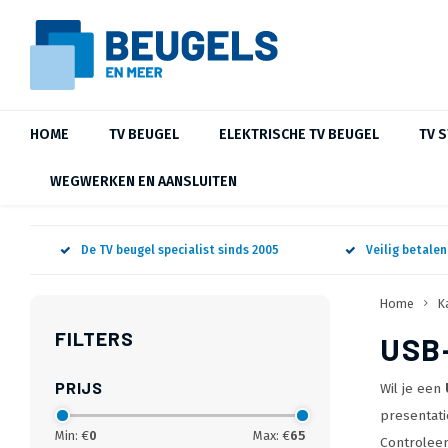
HOME
TV BEUGEL
ELEKTRISCHE TV BEUGEL
TV 
WEGWERKEN EN AANSLUITEN
De TV beugel specialist sinds 2005
Veilig betale
Home
K
FILTERS
USB
PRIJS
Wil je een
presentati
Min: €
0
Max: €
65
Controleer