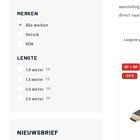
aansluitin
MERKEN
direct naa
Alle merken
DeLock
Laagste p
KEM
LENGTE
OP = OP
1.0 meter
(3)
-36%
1.5 meter
(1)
2.0 meter
(4)
3.0 meter
(2)
NIEUWSBRIEF