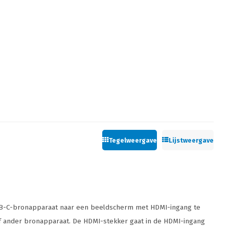
Tegelweergave
Lijstweergave
USB-C-bronapparaat naar een beeldscherm met HDMI-ingang te
f ander bronapparaat. De HDMI-stekker gaat in de HDMI-ingang