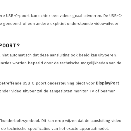
dere USB-C-poort kan echter een videosignaal uitvoeren. De USB-C-
de genoemd, of een andere expliciet ondersteunde video-uitvoer
-POORT?
niet automatisch dat deze aansluiting ook beeld kan uitvoeren.
functies worden bepaald door de technische mogelijkheden van de
e betreffende USB-C-poort ondersteuning biedt voor
DisplayPort
 Zonder video-uitvoer zal de aangesloten monitor, TV of beamer
hunderbolt-symbool. Dit kan erop wijzen dat de aansluiting video
de technische specificaties van het exacte apparaatmodel.