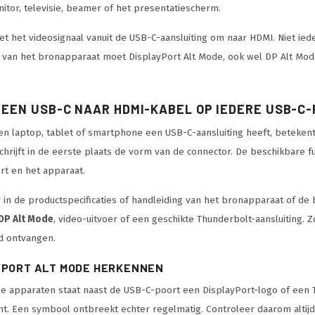
itor, televisie, beamer of het presentatiescherm.
et het videosignaal vanuit de USB-C-aansluiting om naar HDMI. Niet ie
g van het bronapparaat moet DisplayPort Alt Mode, ook wel DP Alt Mo
EEN USB-C NAAR HDMI-KABEL OP IEDERE USB-C
en laptop, tablet of smartphone een USB-C-aansluiting heeft, betekent 
hrijft in de eerste plaats de vorm van de connector. De beschikbare 
t en het apparaat.
 in de productspecificaties of handleiding van het bronapparaat of d
DP Alt Mode
, video-uitvoer of een geschikte Thunderbolt-aansluiting.
d ontvangen.
YPORT ALT MODE HERKENNEN
e apparaten staat naast de USB-C-poort een DisplayPort-logo of een T
t. Een symbool ontbreekt echter regelmatig. Controleer daarom altijd 