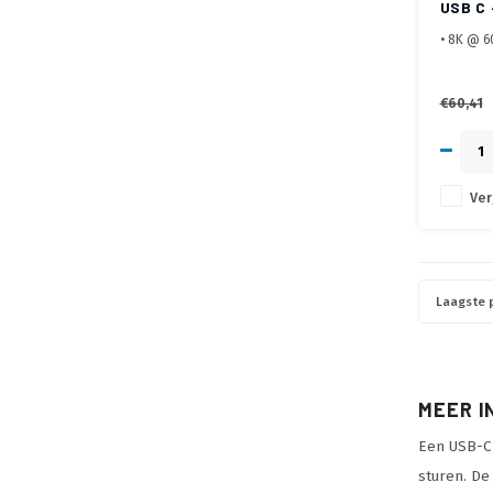
USB C 
• 8K @ 6
• Allen 
Alternat
• USB-C™
€60,41
Ver
Laagste p
MEER I
Een USB-C
sturen. De