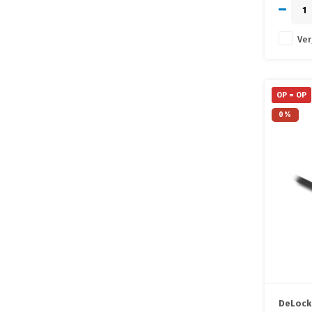
Ver
OP = OP
0%
DeLock