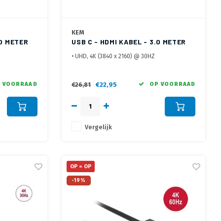
KEM
.0 METER
USB C - HDMI KABEL - 3.0 METER
• UHD, 4K (3840 x 2160) @ 30HZ
 contacten
• Afgeschermde kabel, vergulde contacten
• Metalen behuizing
 VOORRAAD
€22,95
OP VOORRAAD
€26,81
Vergelijk
OP = OP
-19%