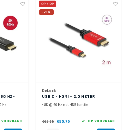
OP = OP
-23%
DeLock
 60 HZ-
USB C - HDMI - 2.0 METER
60 Hz
• 8K @ 60 Hz met HDR functie
ijk
• Allen voor apparaten met DisplayPort
Alternate Mode
• USB-C™ or Thunderbolt™ 3
 VOORRAAD
€50,75
OP VOORRAAD
€65,66