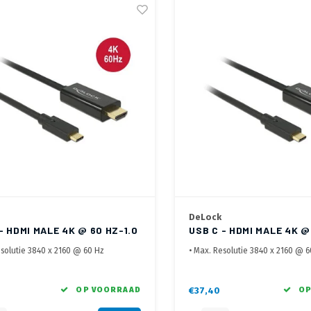
DeLock
- HDMI MALE 4K @ 60 HZ-1.0
USB C - HDMI MALE 4K @
2.0 METER
esolutie 3840 x 2160 @ 60 Hz
• Max. Resolutie 3840 x 2160 @ 
yPort Alt Mode noodzakelijk
• DisplayPort Alt Mode noodzakel
4 en 2.2
• HDCP 1.4 en 2.2
et overbrengen van Audio en Video
OP VOORRAAD
€37,40
OP