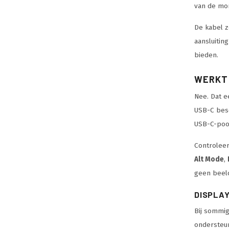
van de mon
De kabel z
aansluitin
bieden.
WERKT 
Nee. Dat e
USB-C besc
USB-C-poor
Controleer
Alt Mode
,
geen beel
DISPLA
Bij sommig
ondersteun