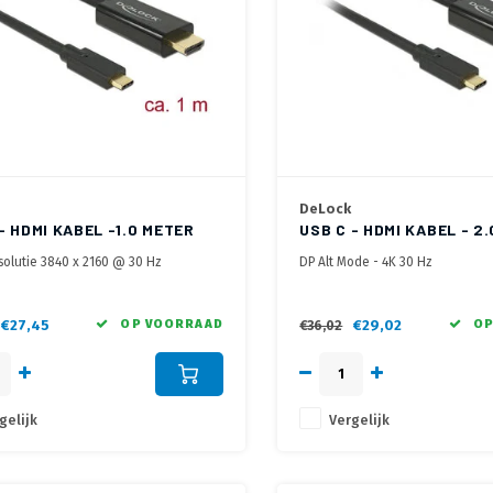
DeLock
- HDMI KABEL -1.0 METER
USB C - HDMI KABEL - 2
esolutie 3840 x 2160 @ 30 Hz
DP Alt Mode - 4K 30 Hz
Port Alternate noodzakelijk, ook
 Thunderbolt 3
en van Actieve Chipset voor optimale
€27,45
OP VOORRAAD
€29,02
OP
€36,02
ht
gelijk
Vergelijk