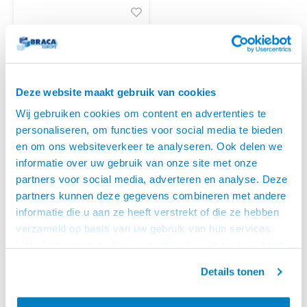
Deze website maakt gebruik van cookies
Wij gebruiken cookies om content en advertenties te
personaliseren, om functies voor social media te bieden
en om ons websiteverkeer te analyseren. Ook delen we
KEM
SPEAKER KABEL 2X
informatie over uw gebruik van onze site met onze
0,75MM² - ZWART (5M)
partners voor social media, adverteren en analyse. Deze
• Pure koperen aders
• 2 x 0,75 mm² = 2 x 24 x 0,20 mm
partners kunnen deze gegevens combineren met andere
• PVC mantel
informatie die u aan ze heeft verstrekt of die ze hebben
OP VOORRAAD
€4,95
verzameld op basis van uw gebruik van hun services.
Het chatcontact is alleen mogelijk als u de cookies heeft
geaccepteerd.
Details tonen