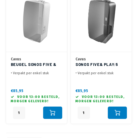
Cavus
Cavus
BEUGEL SONOS FIVE &
SONOS FIVE& PLAY:5
PLAY:5 (G2) WIT
(G2) BEUGEL ZWART
• Verpakt per enkel stuk
• Verpakt per enkel stuk
• Geschikt voor Sonos Play:5
• Geschikt voor Sonos Play:5
Gen. 2 en Five
Gen. 2 en Five
• Voor verticale montage van de
• Voor verticale montage van de
€85,95
€85,95
speaker aan de wand
speaker aan de wand
VOOR 13:00 BESTELD,
VOOR 13:00 BESTELD,
• Draaibaar 30° links / 30°
• Draaibaar 30° links / 30°
MORGEN GELEVERD!
MORGEN GELEVERD!
rechts en 0° - 20° kantelbaar
rechts en 0° - 20° kantelbaar