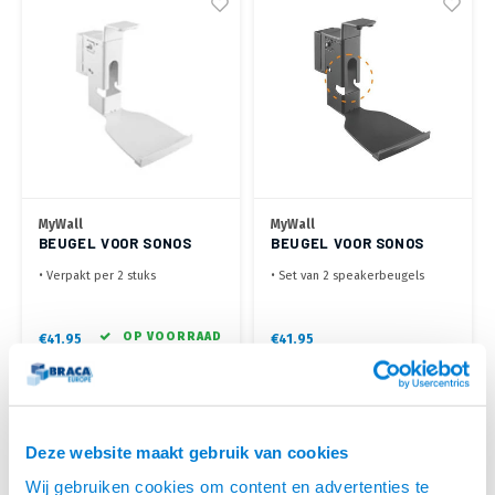
MyWall
MyWall
BEUGEL VOOR SONOS
BEUGEL VOOR SONOS
PLAY:5, GEN 2 & FIVE
PLAY:5, GEN 2 & FIVE
• Verpakt per 2 stuks
• Set van 2 speakerbeugels
WIT
• Kantelbaar +0°/-15°, Draaibaar
• Wand afstand: 249 mm
+30°/-30°
• Draaien +30°~-30°, kantelen
• Voor horizontale montage van
0°~-15°
OP VOORRAAD
€41,95
€41,95
de speaker
LEVERTIJD 2 TOT 5
DAGEN
Deze website maakt gebruik van cookies
Wij gebruiken cookies om content en advertenties te