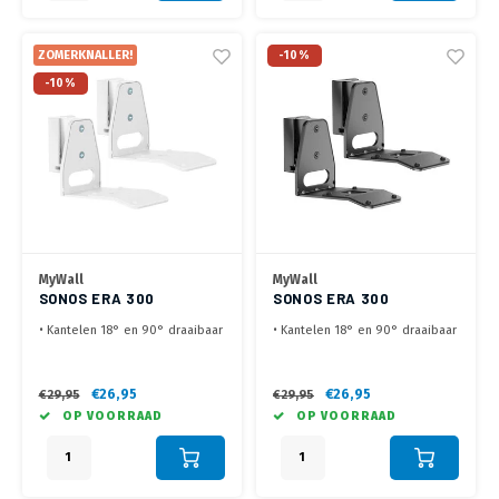
ZOMERKNALLER!
-10%
-10%
MyWall
MyWall
SONOS ERA 300
SONOS ERA 300
WANDBEUGEL WIT
WANDBEUGEL ZWART
• Kantelen 18° en 90° draaibaar
• Kantelen 18° en 90° draaibaar
• Eenvoudige installatie en
• Eenvoudige installatie en
ruimte besparend
ruimte besparend
• Set van 2 Sonos Era 300
• Set van 2 Sonos Era 300
€26,95
€26,95
€29,95
€29,95
wandbeugels
wandbeugels
OP VOORRAAD
OP VOORRAAD