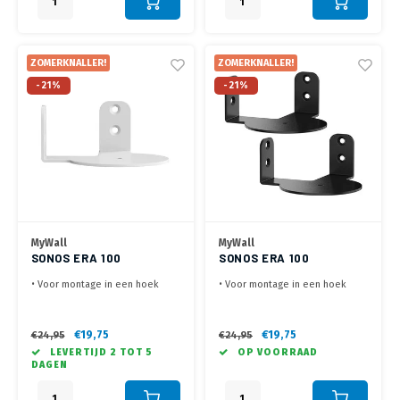
• Geschikt voor Sonos ERA 100 &
• Geschikt voor Sonos ERA 100 &
ERA 300
ERA 300
ZOMERKNALLER!
ZOMERKNALLER!
-21%
-21%
MyWall
MyWall
SONOS ERA 100
SONOS ERA 100
HOEKBEUGEL WIT
HOEKBEUGEL ZWART
• Voor montage in een hoek
• Voor montage in een hoek
• Optimale positionering in
• Optimale positionering in
kleinere ruimtes
kleinere ruimtes
• Ruimte besparend, eenvoudig
• Ruimte besparend, eenvoudig
€19,75
€19,75
€24,95
€24,95
ontwerp, beugels worden bijna
ontwerp, beugels worden bijna
LEVERTIJD 2 TOT 5
OP VOORRAAD
onzichtbaar
onzichtbaar
DAGEN