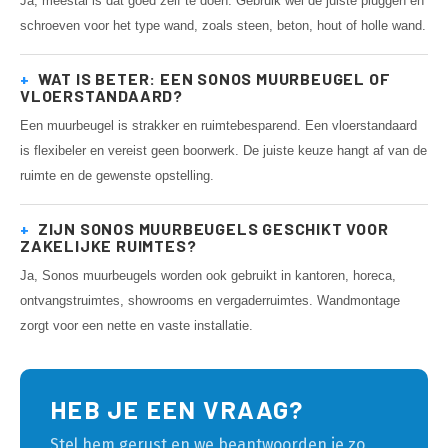
Ja, meestal is dat goed zelf te doen. Gebruik wel de juiste pluggen en
schroeven voor het type wand, zoals steen, beton, hout of holle wand.
+
WAT IS BETER: EEN SONOS MUURBEUGEL OF
VLOERSTANDAARD?
Een muurbeugel is strakker en ruimtebesparend. Een vloerstandaard
is flexibeler en vereist geen boorwerk. De juiste keuze hangt af van de
ruimte en de gewenste opstelling.
+
ZIJN SONOS MUURBEUGELS GESCHIKT VOOR
ZAKELIJKE RUIMTES?
Ja, Sonos muurbeugels worden ook gebruikt in kantoren, horeca,
ontvangstruimtes, showrooms en vergaderruimtes. Wandmontage
zorgt voor een nette en vaste installatie.
HEB JE EEN VRAAG?
Stel hem gerust en we beantwoorden je zo