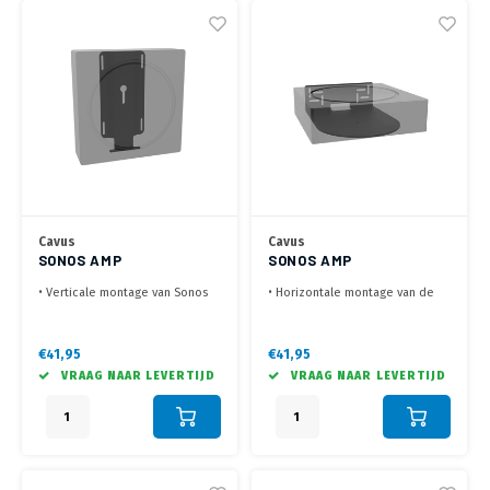
Cavus
Cavus
SONOS AMP
SONOS AMP
MUURBEUGEL
MUURBEUGEL
• Verticale montage van Sonos
• Horizontale montage van de
VERTICAAL
HORIZONTAAL
AMP
Sonos AMP
• Zorgt voor een goede
• Zorgt voor een goede
ventilatie
ventilatie
€41,95
€41,95
• Ontworpen om het beste uit
• Ontworpen om het beste uit
VRAAG NAAR LEVERTIJD
VRAAG NAAR LEVERTIJD
de Sonos AMP te halen
de Sonos AMP te halen