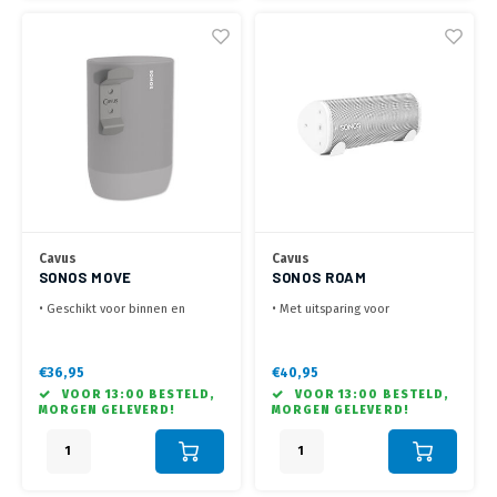
Cavus
Cavus
SONOS MOVE
SONOS ROAM
MUURBEUGEL
MUURBEUGEL WIT
• Geschikt voor binnen en
• Met uitsparing voor
buitengebruik
oplaadkabel
• Makkelijk ophangen en afhalen
• Sterk staal met poedercoat
•Sterk met extra Poedercoating
beschermlaag
€36,95
€40,95
beschermlaag
• Verkrijgbaar in zwart en wit
VOOR 13:00 BESTELD,
VOOR 13:00 BESTELD,
MORGEN GELEVERD!
MORGEN GELEVERD!