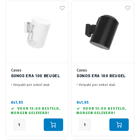
Cavus
Cavus
SONOS ERA 100 BEUGEL
SONOS ERA 100 BEUGEL
WIT
ZWART
• Verpakt per enkel stuk
• Verpakt per enkel stuk
• Draaibaar 30° / 30° en 20°
• Draaibaar 30° / 30° en 20°
kantelbaar
kantelbaar
• Geschikt om ondersteboven te
• Geschikt om ondersteboven te
€41,95
€41,95
monteren om toegang tot de
monteren om toegang tot de
VOOR 13:00 BESTELD,
VOOR 13:00 BESTELD,
bediening te houden
bediening te houden
MORGEN GELEVERD!
MORGEN GELEVERD!