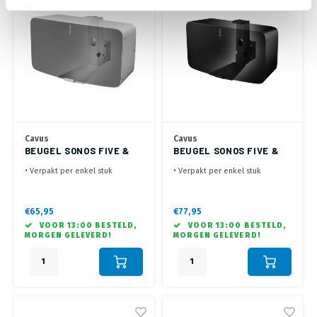
Cavus
Cavus
BEUGEL SONOS FIVE &
BEUGEL SONOS FIVE &
PLAY:5 (G2) WIT
PLAY:5 (G2) ZWART
• Verpakt per enkel stuk
• Verpakt per enkel stuk
• Geschikt voor Sonos Play:5
• Geschikt voor Sonos Play:5
Gen. 2 en Five
Gen. 2 en Five
• Voor horizontale montage van
• Voor horizontale montage van
€65,95
€77,95
de speaker aan de wand
de speaker aan de wand
VOOR 13:00 BESTELD,
VOOR 13:00 BESTELD,
• Draaibaar 30° links / 30°
• Draaibaar 30° links / 30°
MORGEN GELEVERD!
MORGEN GELEVERD!
rechts en 0° - 20° kantelbaar
rechts en 0° - 20° kantelbaar