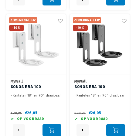
ZOMERKNALLER!
ZOMERKNALLER!
-10%
-10%
MyWall
MyWall
SONOS ERA 100
SONOS ERA 100
WANDBEUGEL WIT
WANDBEUGEL ZWART
• Kantelen 18° en 90° draaibaar
• Kantelen 18° en 90° draaibaar
• Eenvoudige installatie en
• Eenvoudige installatie en
ruimte besparend
ruimte besparend
• Set van 2 Sonos Era 100
• Set van 2 Sonos Era 100
€26,05
€26,05
€28,95
€28,95
wandbeugels
wandbeugels
OP VOORRAAD
OP VOORRAAD