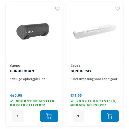
Cavus
Cavus
SONOS ROAM
SONOS RAY
MUURBEUGEL ZWART
MUURBEUGEL ZWART
• Veilige opbergplek en
• Met uitsparing voor kabelgoot
optimaal geluid!
• Absorbeert de trillingen
• Met uitsparing voor
• Slechts 19 mm van de muur
oplaadkabel
€40,95
€41,95
•Sterk staal met poedercoat
VOOR 13:00 BESTELD,
VOOR 13:00 BESTELD,
beschermlaag
MORGEN GELEVERD!
MORGEN GELEVERD!