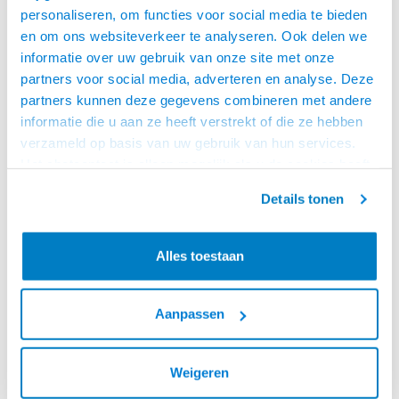
personaliseren, om functies voor social media te bieden
en om ons websiteverkeer te analyseren. Ook delen we
informatie over uw gebruik van onze site met onze
partners voor social media, adverteren en analyse. Deze
partners kunnen deze gegevens combineren met andere
informatie die u aan ze heeft verstrekt of die ze hebben
verzameld op basis van uw gebruik van hun services.
Het chatcontact is alleen mogelijk als u de cookies heeft
Cavus
Cavus
geaccepteerd.
SONOS ERA 300 BEUGEL
SONOS ERA 300 BEUGEL
Details tonen
ZWART
WIT
• Draaibaar 30° / 30° en 20°
• Draaibaar 30° / 30° en 20°
kantelbaar
kantelbaar
• Speciaal ontwikkeld voor de
• Speciaal ontwikkeld voor de
Alles toestaan
Sonos Era 300
Sonos Era 300
€60,95
€60,95
• Geschikt om ondersteboven te
• Geschikt om ondersteboven te
VOOR 13:00 BESTELD,
VOOR 13:00 BESTELD,
monteren om toegang tot de
monteren om toegang tot de
MORGEN GELEVERD!
MORGEN GELEVERD!
bediening te houden
bediening te houden
Aanpassen
Weigeren