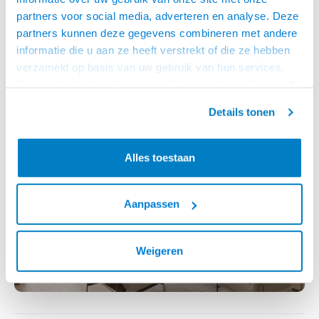
partners voor social media, adverteren en analyse. Deze
partners kunnen deze gegevens combineren met andere
ELEKTRISCH OPKLAPBARE PLAFONDBEUGELS
informatie die u aan ze heeft verstrekt of die ze hebben
verzameld op basis van uw gebruik van hun services.
Het chatcontact is alleen mogelijk als u de cookies heeft
geaccepteerd.
Details tonen
Check ze nu!
Alles toestaan
TV STANDAARD MET SOUNDBARBEUGEL
Aanpassen
Weigeren
Check de oplossingen