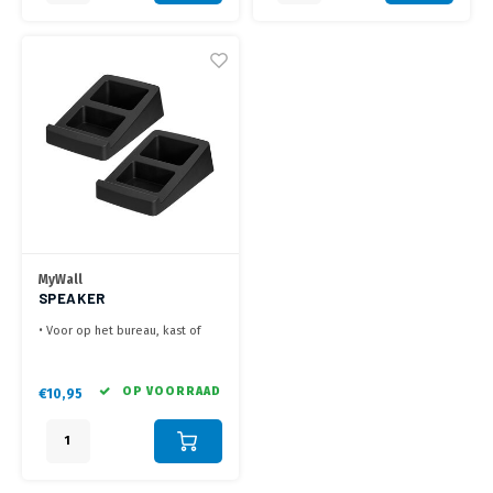
MyWall
SPEAKER
TAFELSTANDAARD HS
• Voor op het bureau, kast of
32-1 L
dressoir
• 15° gekanteld voor een
optimale positie
OP VOORRAAD
€10,95
• Trilling dempend materiaal,
minimaliseert de resonanties
• Geleverd in een set van 2 stuks