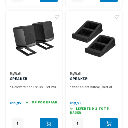
MyWall
MyWall
SPEAKER
SPEAKER
TAFELSTANDAARD
TAFELSTANDAARD HS
• Geleverd per 2 stuks - Set van
• Voor op het bureau, kast of
SMALL
32-2 L
2 standaarden
dressoir
• Afmeting 155 x 99 mm, in een
• 15° gekanteld voor een
hoek van 16°
optimale positie
OP VOORRAAD
€15,95
€19,95
• Ideaal voor speakers op een
• Trilling dempend materiaal,
LEVERTIJD 2 TOT 5
dressoir, tv meubel of bureau
minimaliseert de resonanties
DAGEN
• Geleverd in een set van 2 stuks