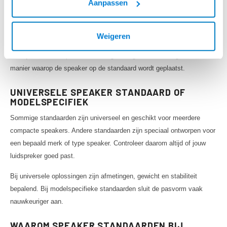
Aanpassen
woonkamers, werkkamers, thuiswerkplekken, studio’s, kantoren en
kleine presentatieruimtes. Ze zijn geschikt wanneer je weinig ruimte
Weigeren
hebt, maar de speaker toch netjes wilt positioneren.
Let bij het kiezen op formaat, draagvermogen, kleur, hoogte en de
manier waarop de speaker op de standaard wordt geplaatst.
UNIVERSELE SPEAKER STANDAARD OF
MODELSPECIFIEK
Sommige standaarden zijn universeel en geschikt voor meerdere
compacte speakers. Andere standaarden zijn speciaal ontworpen voor
een bepaald merk of type speaker. Controleer daarom altijd of jouw
luidspreker goed past.
Bij universele oplossingen zijn afmetingen, gewicht en stabiliteit
bepalend. Bij modelspecifieke standaarden sluit de pasvorm vaak
nauwkeuriger aan.
WAAROM SPEAKER STANDAARDEN BIJ