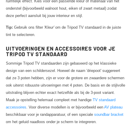
ruimtelijk effect. Kies voor een passende kleur of materiaal van het
onderstel (bijvoorbeeld walnoot hout, eiken of zwart metaal) zodat
deze perfect aansluit bij jouw interieur en stijl.
Tip:
Gebruik ons filter
'Kleur'
om de Tripod TV standaard in de juiste
tint te selecteren.
UITVOERINGEN EN ACCESSOIRES VOOR JE
TRIPOD TV STANDAARD
Sommige Tripod TV standaarden zijn gebaseerd op het klassieke
design van een schildersezel. Hoewel de naam 'driepoot' suggereert
dat ze 3 poten hebben, zijn er voor de grotere en zwaardere schermen
ook uiterst robuuste uitvoeringen met 4 poten. De basis en de stijlvolle
uitstraling blijven echter exact hetzelfde als bij de 3-poot variant.
Maak je opstelling helemaal compleet met handige
TV standaard
accessoires
. Voor diverse modellen is er bijvoorbeeld een
AV plateau
beschikbaar voor je randapparatuur, of een speciale
soundbar bracket
om het geluid naadloos onder je scherm te integreren.