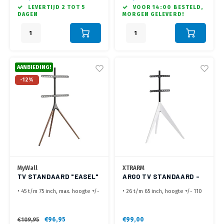
mm
mm
LEVERTIJD 2 TOT 5
VOOR 14:00 BESTELD,
• Zeer snel en eenvoudig op te
• Geschikt voor schermen tot 32
DAGEN
MORGEN GELEVERD!
zetten en transportabel
kg max.
• De TV is na montage eenvoudig
35°links of rechtsom te draaien
AANBIEDING!
-12%
MyWall
XTRARM
TV STANDAARD "EASEL"
ARGO TV STANDAARD -
HT 22 L
WIT
• 45 t/m 75 inch, max. hoogte +/-
• 26 t/m 65 inch, hoogte +/- 110
110 cm (Hart VESA)
cm (Hart VESA)
• VESA
• VESA 100x100, 100x200,
200x200,300x200,400x200,300x300,400x300,400x400,600x400
200x200,200x400, 300x200,
€96,95
€99,00
€109,95