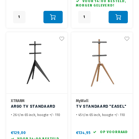
VOOR 14:00 BESTELD,
• Geschikt voor schermen tot 35
400x400 mm
MORGEN GELEVERD!
kg max.
• Geschikt voor schermen tot 40
kg max
XTRARM
MyWall
ARGO TV STANDAARD
TV STANDAARD "EASEL"
ZWART
HT 23 L
• 26 t/m 65 inch, hoogte +/- 110
• 45 t/m 65 inch, hoogte +/- 110
cm (Hart VESA)
cm (Hart VESA)
• VESA 100x100, 100x200,
• VESA
200x200,200x400, 300x200,
200x200,300x200,400x200,300x300,4
OP VOORRAAD
€129,00
€134,95
300x300, 300x400, 400x300,
mm
VOOR 14:00 BESTELD,