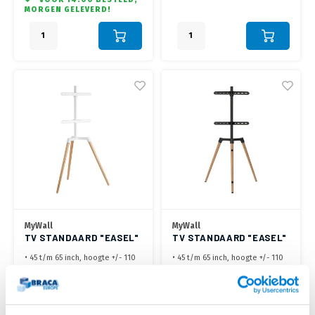
400x400 mm
• Geschikt voor schermen tot 32
MORGEN GELEVERD!
• Geschikt voor schermen tot 40
kg max.
kg max
MyWall
MyWall
TV STANDAARD "EASEL"
TV STANDAARD "EASEL"
HT 21 WL
HT 21 L
• 45 t/m 65 inch, hoogte +/- 110
• 45 t/m 65 inch, hoogte +/- 110
cm (Hart VESA)
cm (Hart VESA)
• VESA
• VESA
200x200,300x200,400x200,300x300,400x300,400x400,600x400
200x200,300x200,400x200,300x300,4
€134,95
€134,95
mm
mm
LEVERTIJD 2 TOT 5
LEVERTIJD 2 TOT 5