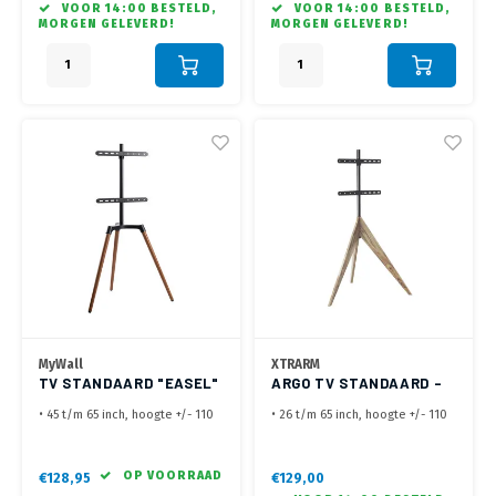
VOOR 14:00 BESTELD,
VOOR 14:00 BESTELD,
• Geschikt voor schermen tot 35
• Geschikt voor schermen tot 40
MORGEN GELEVERD!
MORGEN GELEVERD!
kg max.
kg max.
• De TV is na montage eenvoudig
• De TV is na montage eenvoudig
180 ° te draaien
180 ° te draaien
MyWall
XTRARM
TV STANDAARD "EASEL"
ARGO TV STANDAARD -
HT 20 L
VERGRIJSD
• 45 t/m 65 inch, hoogte +/- 110
• 26 t/m 65 inch, hoogte +/- 110
cm (Hart VESA)
cm (Hart VESA)
• VESA
• VESA 100x100, 100x200,
200x200,300x200,400x200,300x300,400x300,400x400,600x400
200x200,200x400, 300x200,
OP VOORRAAD
€128,95
€129,00
mm
300x300, 300x400, 400x300,