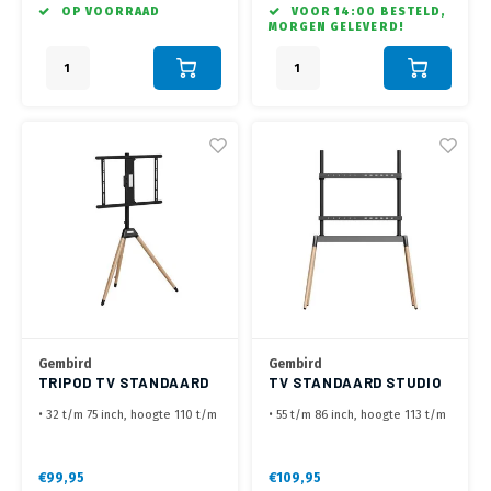
mm
300x300, 300x400, 400x300,
OP VOORRAAD
VOOR 14:00 BESTELD,
• Geschikt voor schermen tot 32
400x400 mm
MORGEN GELEVERD!
kg max.
• Geschikt voor schermen tot 40
kg max
Gembird
Gembird
TRIPOD TV STANDAARD
TV STANDAARD STUDIO
TVS-75ST-01
TVS-86F-01-BK
• 32 t/m 75 inch, hoogte 110 t/m
• 55 t/m 86 inch, hoogte 113 t/m
131 cm (Hart VESA)
144 cm (Hart VESA)
• VESA
• VESA
200x200,300x200,400x200,300x300,400x300,400x400,600x400
200x200,300x200,400x200,300x300,4
€99,95
€109,95
mm
mm