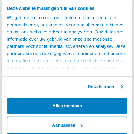
• Geschikt voor schermen tot 35
• Geschikt voor schermen tot 35
DAGEN
DAGEN
kg max.
kg max.
Deze website maakt gebruik van cookies
Wij gebruiken cookies om content en advertenties te
personaliseren, om functies voor social media te bieden
en om ons websiteverkeer te analyseren. Ook delen we
ZOMERKNALLER!
informatie over uw gebruik van onze site met onze
-10%
partners voor social media, adverteren en analyse. Deze
partners kunnen deze gegevens combineren met andere
informatie die u aan ze heeft verstrekt of die ze hebben
verzameld op basis van uw gebruik van hun services.
Het chatcontact is alleen mogelijk als u de cookies heeft
geaccepteerd.
Details tonen
MyWall
MyWall
TV STANDAARD "EASEL"
TV STANDAARD STUDIO
Alles toestaan
HT 28 L
HT 25 L
• 49 t/m 70 inch, hoogte 96 t/m
• 55 t/m 70 inch, max. 106 cm
106 cm (Hart VESA gatenpatroon)
hoog (Hart VESA)
• VESA
• VESA
200x200,300x200,400x200,300x300,400x300,400x400,600x400
200x200,300x200,400x200,300x300,4
Aanpassen
€159,95
€206,95
€229,95
mm
mm
LEVERTIJD 2 TOT 5
OP VOORRAAD