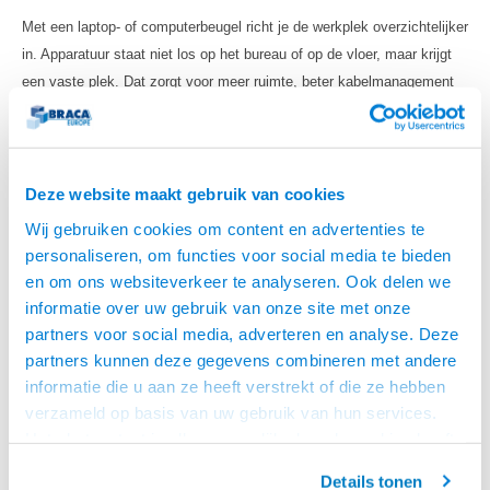
Met een laptop- of computerbeugel richt je de werkplek overzichtelijker
in. Apparatuur staat niet los op het bureau of op de vloer, maar krijgt
een vaste plek. Dat zorgt voor meer ruimte, beter kabelmanagement
en minder kans op beschadiging of stofophoping.
LAPTOP BEUGEL VOOR BUREAU, WAND OF
MONITORARM
Deze website maakt gebruik van cookies
Een
laptop beugel
helpt om je laptop beter te positioneren. Je gebruikt
Wij gebruiken cookies om content en advertenties te
de laptop bijvoorbeeld naast een monitor, op een vaste werkplek of als
personaliseren, om functies voor social media te bieden
onderdeel van een flexibele kantooropstelling. In combinatie met een
en om ons websiteverkeer te analyseren. Ook delen we
extern toetsenbord en muis ontstaat een ergonomischere werkplek.
informatie over uw gebruik van onze site met onze
partners voor social media, adverteren en analyse. Deze
LAPTOP VESA ADAPTER VOOR
partners kunnen deze gegevens combineren met andere
MONITORARMEN
informatie die u aan ze heeft verstrekt of die ze hebben
Met een
laptop VESA adapter
plaats je een laptop op een monitorarm.
verzameld op basis van uw gebruik van hun services.
Dat is handig wanneer je de laptop als tweede scherm gebruikt of
Het chatcontact is alleen mogelijk als u de cookies heeft
wanneer je de laptop op ooghoogte wilt brengen. Controleer altijd het
geaccepteerd.
Details tonen
gewicht van de laptop en het draagvermogen van de monitorarm.