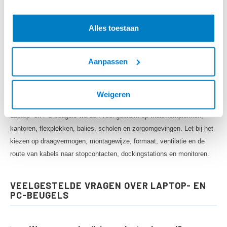
COMPUTERBEUGEL EN CPU HOUDER
Alles toestaan
Een
computerbeugel
of CPU houder is geschikt om een desktop, thin
client of mini-PC onder het bureau of aan de wand te monteren. Zo
Aanpassen
blijft de computer beter beschermd, staat deze niet in de weg en wordt
de werkplek eenvoudiger schoon te houden.
Weigeren
ERGONOMIE EN KABELMANAGEMENT
Laptop- en PC-beugels worden veel gebruikt op thuiswerkplekken,
kantoren, flexplekken, balies, scholen en zorgomgevingen. Let bij het
kiezen op draagvermogen, montagewijze, formaat, ventilatie en de
route van kabels naar stopcontacten, dockingstations en monitoren.
VEELGESTELDE VRAGEN OVER LAPTOP- EN
PC-BEUGELS