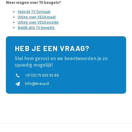
Meer vragen over TV beugels?
Hulp bij TV formaat
Uitleg over VESA maat
Uitleg over VESA positie
Bekijk alle TV beugels
HEB JE EEN VRAAG?
Stel hem gerust en we beantwoorden je zo
spoedig mogelijk!
+31 (0) 75 655 55 80
info@braca.nl