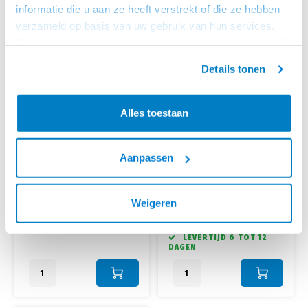
informatie die u aan ze heeft verstrekt of die ze hebben
verzameld op basis van uw gebruik van hun services.
Het chatcontact is alleen mogelijk als u de cookies heeft
geaccepteerd.
Details tonen
Alles toestaan
ROLINE
Multibrackets
Aanpassen
VESA 100 - 100X200,
VESA MONITOR SLIDER
200X200 ADAPTER
ZWART
• Van VESA 100x100 naar
• Maakt je monitor in hoogte
100x200 of 200x200
verstelbaar
Weigeren
• Geschikt voor verschillende
• Hoogte verstelling van 15 cm
schermformaten
• VESA75, VESA100, Max 8 kg, 13-
OP VOORRAAD
€27,95
€37,95
• Voor montage aan VESA
27 inch
LEVERTIJD 6 TOT 12
100x100 systeem
DAGEN