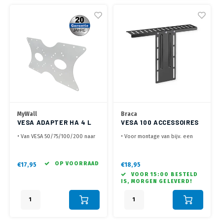
MyWall
Braca
VESA ADAPTER HA 4 L
VESA 100 ACCESSOIRES
ADAPTER
• Van VESA 50/75/100/200 naar
• Voor montage van bijv. een
400x200 mm
Camera aan je monitorarm
• Ook geschikt om VESA 100x200
• Te gebruiken in combinatie
en 200x100 naar 400x200 of
met VESA 100 beugels en
OP VOORRAAD
€17,95
€18,95
200x400 te vergroten
monitorarmen
VOOR 15:00 BESTELD
• Zowel horizontaal als verticaal
• Ideaal voor online meetings en
IS, MORGEN GELEVERD!
te gebruiken
livestreaming vanaf je werkplek