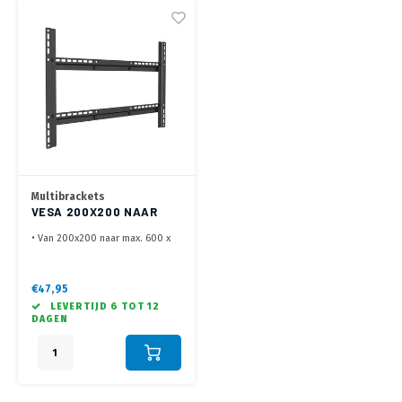
Multibrackets
VESA 200X200 NAAR
600X400 MM
• Van 200x200 naar max. 600 x
400 mm.
• Gebruik je oude TV beugel of
monitorarm
€47,95
• Incl. montage materiaal
LEVERTIJD 6 TOT 12
DAGEN