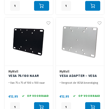
monteren aan een VESA 75
montagesysteem
MyWall
MyWall
VESA 75/100 NAAR
VESA ADAPTER - VESA
100X200 ADAPTER
75/100 NAAR VESA
• Van 75 x 75 of 100 x 100 naar
• Vergroot de VESA bevestiging
100X200
200 x 100 of 100x200 mm.
• Maakt van VESA 75x75 of
• Gebruik je oude TV beugel of
100x100 een VESA 100x200 of
monitorarm
VESA 200x100
OP VOORRAAD
OP VOORRAAD
€12,95
€12,95
• Incl. montage materiaal
• Bespaar kosten en gebruik
gewoon de beugel je hebt!