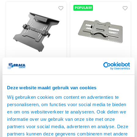
POPULAIR!
MyWall
Braca
UNIVERSELE VESA
VESA ADAPTER MET
LAPTOP ADAPTER
HOOGTE VERSTELLING
• Maak van je monitorarm in een
• Montage op VESA 75x75 t/m
Deze website maakt gebruik van cookies
Laptoparm
100x100 mm
• Geschikt voor elke beugel met
• Zorgt voor een
Wij gebruiken cookies om content en advertenties te
VESA 75 of VESA 100
verstelbaarheid over 150 mm
OP VOORRAAD
€18,95
€19,95
personaliseren, om functies voor social media te bieden
• Geschikt voor laptops van 25
• Maximale belasting 8 kg
LEVERTIJD 2 TOT 5
t/m 40 cm breed
en om ons websiteverkeer te analyseren. Ook delen we
DAGEN
informatie over uw gebruik van onze site met onze
partners voor social media, adverteren en analyse. Deze
partners kunnen deze gegevens combineren met andere