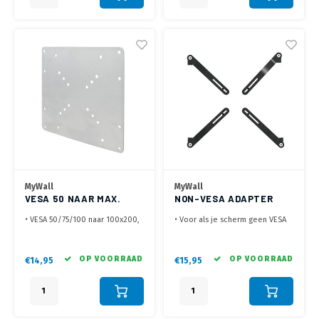
MyWall
MyWall
VESA 50 NAAR MAX.
NON-VESA ADAPTER
VESA 200 ADAPTER
• VESA 50/75/100 naar 100x200,
• Voor als je scherm geen VESA
200 x 100 of 200x200mm
ophaning heeft
• Behoudt je beugel of
• Voor monitoren tot max. 27
monitorarm en vergroot je VESA!
inch
OP VOORRAAD
OP VOORRAAD
€14,95
€15,95
• Incl. montage materiaal
• Max. diepte 20 t/m 70 mm