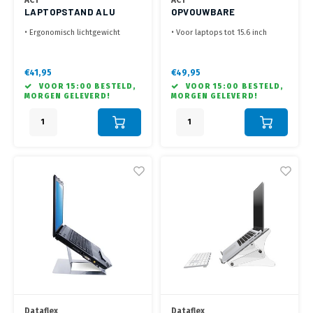
ACT
ACT
LAPTOPSTAND ALU
OPVOUWBARE
OPEN
LAPTOPSTANDAARD
• Ergonomisch lichtgewicht
• Voor laptops tot 15.6 inch
aluminium ontwerp
• Opvouwbaar, Traploos in
• Ontlast rug, nek en schouders
hoogte te verstellen
• Antislip rubberen pads die de
• Ergonomisch ontwerp met
€41,95
€49,95
laptop op de plaats houden
diverse kijkhoeken
VOOR 15:00 BESTELD,
VOOR 15:00 BESTELD,
MORGEN GELEVERD!
MORGEN GELEVERD!
Dataflex
Dataflex