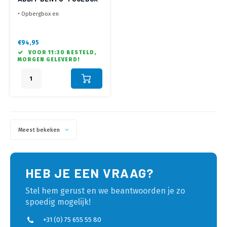
900
• Opbergbox en
Laptopstandaard in één
• Verstelbaar in meerdere
hoeken
€94,95
• Geleverd met slimme
VOOR 11:30 BESTELD,
magnetische steunrand voor
MORGEN GELEVERD!
plaatsen tablet of laptop
Meest bekeken
HEB JE EEN VRAAG?
Stel hem gerust en we beantwoorden je zo
spoedig mogelijk!
+31 (0) 75 655 55 80