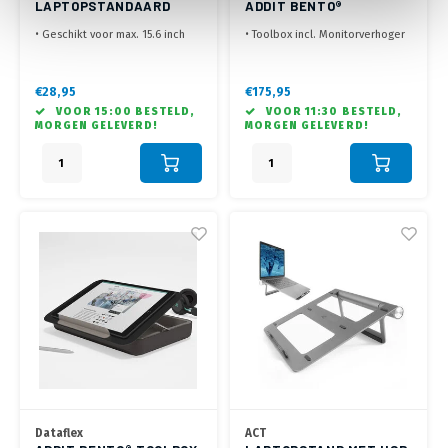
LAPTOPSTANDAARD
ADDIT BENTO®
ALUMINIUM
MONITORVERHOGER SET
• Geschikt voor max. 15.6 inch
• Toolbox incl. Monitorverhoger
223 - ZWART
laptops
• Ideale set, documenten
• Kijkhoek van 20°
houder of laptop standaard
• Ergonomisch lichtgewicht
gecombineerd met een
€28,95
€175,95
aluminium ontwerp
monitorverhoger
VOOR 15:00 BESTELD,
VOOR 11:30 BESTELD,
• Fraai op elkaar afgestemd,
MORGEN GELEVERD!
MORGEN GELEVERD!
zeer multifunctioneel te
gebruiken op elke werkplek
Dataflex
ACT