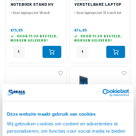
NOTEBOOK STAND HV
VERSTELBARE LAPTOP
388 (TOT 18 INCH)
VERHOGER 450
• Voor laptops tot 18 inch
• Voor laptops tot 15.4 inch tot
• Verstelbaar in 5 stappen van
max. 6 kg
151 tot 211mm
• Verstelbaar van 134 t/m 204
• Werk in een ergonomisch
mm in 5 stappen
€75,95
€74,95
verantwoorde houding
• Ergonomisch verantwoord,
VOOR 11:30 BESTELD,
VOOR 11:30 BESTELD,
• Verhoogd het scherm van de
verhoogt de laptop tot
MORGEN GELEVERD!
MORGEN GELEVERD!
laptop tot ooghoogte
ooghoogte
• 4 mm dik helder acryl
Deze website maakt gebruik van cookies
Wij gebruiken cookies om content en advertenties te
personaliseren, om functies voor social media te bieden
MyWall
ACT