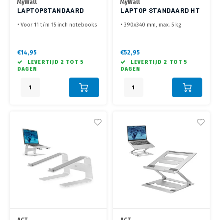
MyWall
MyWall
LAPTOPSTANDAARD
LAPTOP STANDAARD HT
OPVOUWBAAR HT 49 L
50 L
• Voor 11 t/m 15 inch notebooks
• 390x340 mm, max. 5 kg
• Verstelbaar in 7 standen
• Voorzien van gasveer
• Volledig opvouwbaar en met
verstelling 105 t/m 325 mm
transport hoes
• Kantelbaar van 0/-45°
€14,95
€52,95
LEVERTIJD 2 TOT 5
LEVERTIJD 2 TOT 5
DAGEN
DAGEN