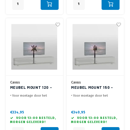
Kolom
Cavus
Cavus
MEUBEL MOUNT 120 -
MEUBEL MOUNT 150 -
300X300 - ZWART
200X200 - ZWART
• Voor montage door het
• Voor montage door het
meubel in de kast
meubel in de kast
• Lengte van 120 cm - VESA
• Lengte van 120 cm - VESA
200x200, 200x300- Max. 35 kg
200x200, 100x200, 200x100 mm
€334,95
€340,95
• Draaibaar 60° links / 60°
-Max. 35 kg
VOOR 13:00 BESTELD,
VOOR 13:00 BESTELD,
rechts - Kabelmanagement door
• Draaibaar 60° links / 60°
MORGEN GELEVERD!
MORGEN GELEVERD!
Kolom
rechts - Kabelmanagement door