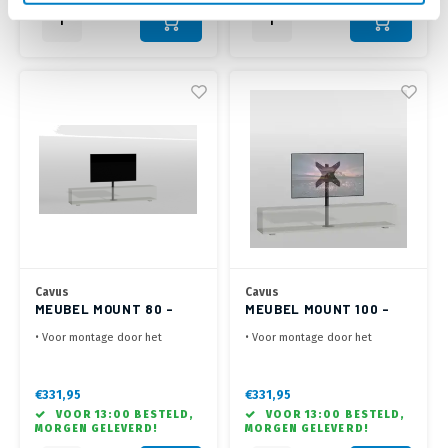
Kolom
Kolom
Cavus
Cavus
MEUBEL MOUNT 80 -
MEUBEL MOUNT 100 -
400X300 - ZWART
400X300 - ZWART
• Voor montage door het
• Voor montage door het
meubel in de kast
meubel in de kast
• Lengte van 80 cm - VESA
• Lengte van 100 cm - VESA
300x400, 300x300, 400x300 -
300x400, 300x300, 400x300 -
€331,95
€331,95
Max. 35 kg
Max. 35 kg
VOOR 13:00 BESTELD,
VOOR 13:00 BESTELD,
• Draaibaar 60° links / 60°
• Draaibaar 60° links / 60°
MORGEN GELEVERD!
MORGEN GELEVERD!
rechts - Kabelmanagement door
rechts - Kabelmanagement door