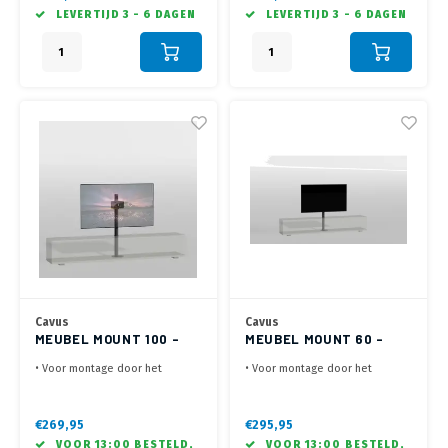
600x600 mm
bladoppervlak (max. 16 mm dik)
LEVERTIJD 3 - 6 DAGEN
LEVERTIJD 3 - 6 DAGEN
• Max. 40 t/m 100 inch, max 70
• Ideaal om aan twee kanten van
kg
de ruimte TV te kunnen kijken
Cavus
Cavus
MEUBEL MOUNT 100 -
MEUBEL MOUNT 60 -
100X200 - ZWART
200X200 - ZWART
• Voor montage door het
• Voor montage door het
meubel in de kast
meubel in de kast
• Lengte van 100 cm - VESA
• Lengte van 60 cm - VESA
200x100 of 100x200 mm -Max.
200x200, 100x200, 200x100 mm
€269,95
€295,95
35 kg
-Max. 35 kg
VOOR 13:00 BESTELD,
VOOR 13:00 BESTELD,