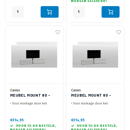
MORGEN GELEVERD!
rechts - Kabelmanagement door
rechts - Kabelmanagement door
Kolom
Kolom
Cavus
Cavus
MEUBEL MOUNT 80 -
MEUBEL MOUNT 80 -
200X200 - ZWART
100X200 - ZWART
• Voor montage door het
• Voor montage door het
meubel in de kast
meubel in de kast
• Lengte van 80 cm - VESA
• Lengte van 80 cm - VESA
200x200, 100x200, 200x100 mm
200x100 of 100x200 mm -Max.
€314,95
€314,95
-Max. 35 kg
35 kg
VOOR 13:00 BESTELD,
VOOR 13:00 BESTELD,
• Draaibaar 60° links / 60°
• Draaibaar 60° links / 60°
MORGEN GELEVERD!
MORGEN GELEVERD!