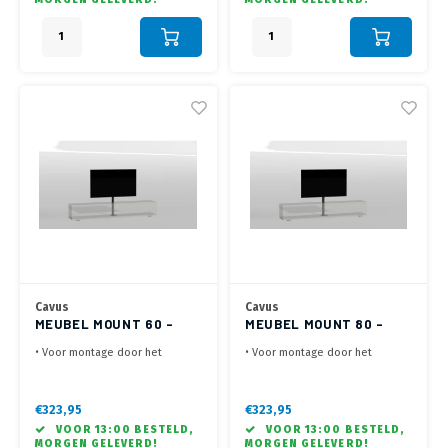
rechts - Kabelmanagement door
rechts - Kabelmanagement door
Kolom
Kolom
Cavus
Cavus
MEUBEL MOUNT 60 -
MEUBEL MOUNT 80 -
400X200 - ZWART
400X200 - ZWART
• Voor montage door het
• Voor montage door het
meubel in de kast
meubel in de kast
• Lengte van 60 cm - VESA
• Lengte van 80 cm - VESA
200x300, 200x400, 300x200,
200x300, 200x400, 300x200,
€323,95
€323,95
400x200 - Max. 35 kg
400x200 - Max. 35 kg
VOOR 13:00 BESTELD,
VOOR 13:00 BESTELD,
• Draaibaar 60° links / 60°
• Draaibaar 60° links / 60°
MORGEN GELEVERD!
MORGEN GELEVERD!