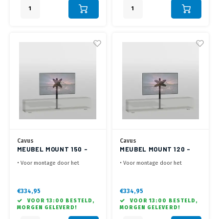
Kolom
Kolom
Cavus
Cavus
MEUBEL MOUNT 150 -
MEUBEL MOUNT 120 -
300X300 - ZWART
400X200 - ZWART
• Voor montage door het
• Voor montage door het
meubel in de kast
meubel in de kast
• Lengte van 120 cm - VESA
• Lengte van 120 cm - VESA
200x200, 200x300- Max. 35 kg
200x300, 200x400, 300x200,
€334,95
€334,95
• Draaibaar 60° links / 60°
400x200 - Max. 35 kg
VOOR 13:00 BESTELD,
VOOR 13:00 BESTELD,
rechts - Kabelmanagement door
• Draaibaar 60° links / 60°
MORGEN GELEVERD!
MORGEN GELEVERD!
Kolom
rechts - Kabelmanagement door