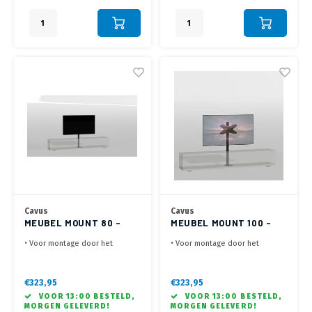
rechts - Kabelmanagement door
rechts - Kabelmanagement door
Kolom
Kolom
Cavus
Cavus
MEUBEL MOUNT 80 -
MEUBEL MOUNT 100 -
300X300 - ZWART
400X200 - ZWART
• Voor montage door het
• Voor montage door het
meubel in de kast
meubel in de kast
• Lengte van 80 cm - VESA
• Lengte van 100 cm - VESA
200x200, 200x300- Max. 35 kg
200x300, 200x400, 300x200,
€323,95
€323,95
• Draaibaar 60° links / 60°
400x200 - Max. 35 kg
VOOR 13:00 BESTELD,
VOOR 13:00 BESTELD,
rechts - Kabelmanagement door
• Draaibaar 60° links / 60°
MORGEN GELEVERD!
MORGEN GELEVERD!