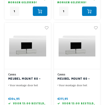
• Draaibaar 60° links / 60°
• Draaibaar 60° links / 60°
MORGEN GELEVERD!
MORGEN GELEVERD!
rechts - Kabelmanagement door
rechts - Kabelmanagement door
Kolom
Kolom
Cavus
Cavus
MEUBEL MOUNT 60 -
MEUBEL MOUNT 60 -
300X300 - ZWART
400X300 - ZWART
• Voor montage door het
• Voor montage door het
meubel in de kast
meubel in de kast
• Lengte van 60 cm - VESA
• Lengte van 60 cm - VESA
200x200, 200x300- Max. 35 kg
300x400, 300x300, 400x300 -
€304,95
€311,95
• Draaibaar 60° links / 60°
Max. 35 kg
VOOR 13:00 BESTELD,
VOOR 13:00 BESTELD,