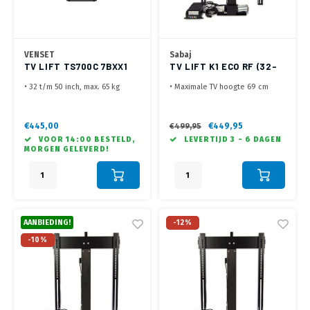
VENSET
Sabaj
TV LIFT TS700C 7BXX1
TV LIFT K1 ECO RF (32-
50")
• 32 t/m 50 inch, max. 65 kg
• Maximale TV hoogte 69 cm
• VESA 200x100, 200x200,
• Voor kast met openslaande
300x300, 400x200, 400x300,
klep (meeliftende klep
400x400
optioneel)
€445,00
€449,95
€499,95
• Slag van max. 70 cm
• Te bedienen met
VOOR 14:00 BESTELD,
LEVERTIJD 3 - 6 DAGEN
• Ook omgekeerd te monteren
meegeleverde RF
MORGEN GELEVERD!
(aan plafond of wand) tot max.
afstandsbediening
29 kg
• VESA 100x100 tot 600x400,
max 50 kg
AANBIEDING!
-12%
-10%