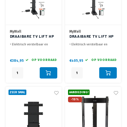
MyWall
MyWall
DRAAIBARE TV LIFT HP
DRAAIBARE TV LIFT HP
67-1 L
67-2 L
• Elektrisch verstelbaar en
• Elektrisch verstelbaar en
elektrisch draaibaar
elektrisch draaibaar
• 32 t/m 55 inch, VESA 200x200
• 37 t/m 85 inch, VESA 200x200
t/m 400x400 mm
t/m 400x400 mm
OP VOORRAAD
OP VOORRAAD
€384,95
€405,95
• Laag geluidsniveau ,<50 dB
• Laag geluidsniveau ,<50 dB
• Bediening met RF remote, Tuya
• Bediening met RF remote, Tuya
App of Spraak (Google Home)
App of Spraak (Google Home)
ZEER SMAL
AANBIEDING!
-10%