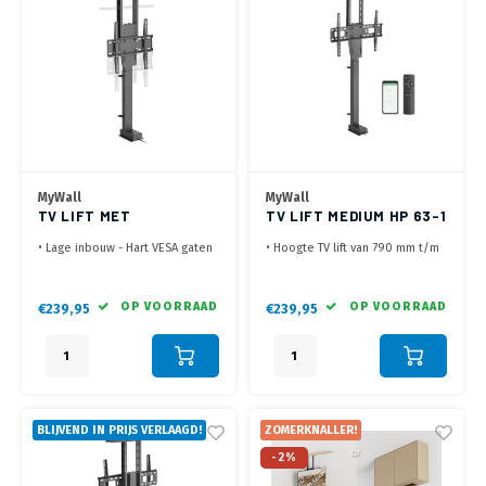
MyWall
MyWall
TV LIFT MET
TV LIFT MEDIUM HP 63-1
SPRAAKBEDIENING HP
L
• Lage inbouw - Hart VESA gaten
• Hoogte TV lift van 790 mm t/m
63 AL
min. 34.7 cm, max. 53.3 cm
169 cm
(neerwaartse stand)
• TV, hoogte hart VESA min. 51.7
• Laag geluidsniveau ,<50 dB
cm (vesa in het midden van
OP VOORRAAD
OP VOORRAAD
€239,95
€239,95
• 32 t/m 55 inch, VESA 200x200
scherm)
t/m 400x400 mm
• Te bedienen met
• Bediening met RF remote, Tuya
afstandsbediening en Tuya App
App of Spraak (Google Home)
• Geschikt voor 37 t/m 65 inch
schermen (ook Curved)
BLIJVEND IN PRIJS VERLAAGD!
ZOMERKNALLER!
-2%