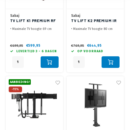
Sabaj
Sabaj
TV LIFT K1 PREMIUM RF
TV LIFT K2 PREMIUM IR
(32-50")
(40-62")
• Maximale TV hoogte 69 cm
• Maximale TV hoogte 80 cm
• Voor kast met openslaande
• Voor kast met openslaande
klep (meeliftende klep
klep (meeliftende klep
optioneel)
optioneel)
€599,95
€644,95
€699,95
€769,95
• O.a. te bedienen met de
• Te bedienen met de
LEVERTIJD 3 - 6 DAGEN
OP VOORRAAD
meegeleverde RF
afstandsbediening van je TV
afstandsbediening
• VESA 200x200 tot 600x400,
• VESA 100x100 tot 400x400,
max 50 kg
max 30 kg
AANBIEDING!
-11%