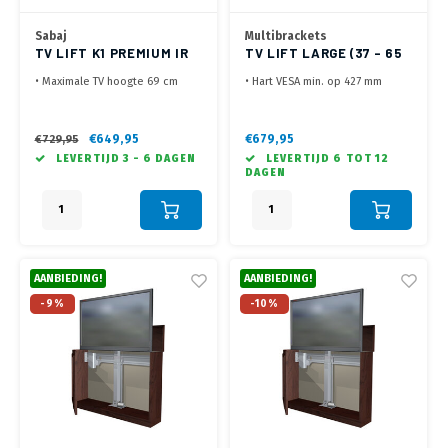
Sabaj
Multibrackets
TV LIFT K1 PREMIUM IR
TV LIFT LARGE (37 - 65
(32-50")
INCH
• Maximale TV hoogte 69 cm
• Hart VESA min. op 427 mm
• Voor kast met openslaande
(inbouwhoogte afhankelijk van
klep (meeliftende klep
TV)
optioneel)
• Openslaande klep of klep mee
€649,95
€679,95
€729,95
• Te bedienen met de
omhoog is een keuze
LEVERTIJD 3 - 6 DAGEN
LEVERTIJD 6 TOT 12
afstandsbediening van je TV
• Zeer stille motor - 50 dB, en
DAGEN
• VESA 100x100 tot 400x400,
voorzien van anti collision
max 30 kg
functie
AANBIEDING!
AANBIEDING!
-9%
-10%