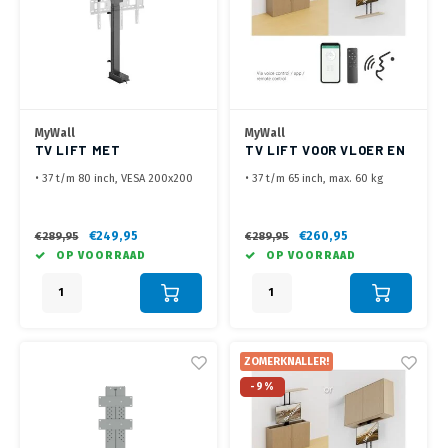
MyWall
MyWall
TV LIFT MET
TV LIFT VOOR VLOER EN
SPRAAKBEDIENING HP
PLAFOND HP 66-2 L
• 37 t/m 80 inch, VESA 200x200
• 37 t/m 65 inch, max. 60 kg
63-2 AL
t/m 600x400 mm
• Montage in de kast vanaf vloer
• Hoogte hart VESA minimaal 51.7
omhoog, of vanaf plafond naar
cm, max. 70.3 cm (neerwaartse
beneden
€249,95
€260,95
€289,95
€289,95
stand)
• Keuze in klepsysteem. Mee
OP VOORRAAD
OP VOORRAAD
• Kast hoogte afhankelijk van
omhoog of scharnierend
positie ophanggaten op de TV
• Bediening met RF remote, via
• Bediening met RF remote, via
de Tuya App, of via spraak
de Tuya App of via spraak
(Google Home)
(Google Home)
Let op, lift zonder kast
ZOMERKNALLER!
-9%