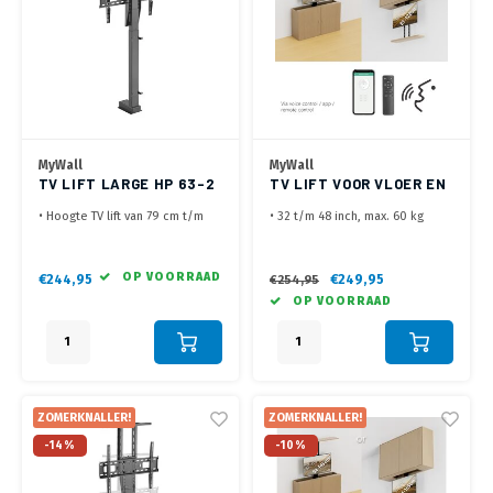
MyWall
MyWall
TV LIFT LARGE HP 63-2
TV LIFT VOOR VLOER EN
L
PLAFOND HP 66-1 L
• Hoogte TV lift van 79 cm t/m
• 32 t/m 48 inch, max. 60 kg
184 cm
• Montage in de kast vanaf vloer
• Inbouwhoogte afhankelijk van
omhoog, of vanaf plafond naar
positie VESA gaten op TV
beneden
OP VOORRAAD
€244,95
€249,95
€254,95
• Te bedienen met
• Keuze in klepsysteem. Mee
OP VOORRAAD
afstandsbediening en via Tuya
omhoog of scharnierend
App (Smartphone of Tablet)
• Bediening met RF remote, via
• Geschikt voor 37 t/m 80 inch
de Tuya App, of via spraak
schermen (ook Curved)
(Google Home)
Let op, lift zonder kast
ZOMERKNALLER!
ZOMERKNALLER!
-14%
-10%