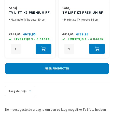
Sabaj
Sabaj
TV LIFT K2 PREMIUM RF
TV LIFT K3 PREMIUM RF
(40-62")
(40-65")
• Maximale TV hoogte 80 cm
• Maximale TV hoogte 86 cm
• Voor kast met openslaande
• Voor kast met openslaande
klep (meeliftende klep
klep (meeliftende klep
optioneel)
optioneel)
€679,95
€739,95
€749,95
€819,95
• O.a. te bedienen met de
• O.a. te bedienen met de
LEVERTIJD 3 - 6 DAGEN
LEVERTIJD 3 - 6 DAGEN
meegeleverde RF
meegeleverde RF
afstandsbediening
afstandsbediening
• VESA 200x200 tot 600x400,
• VESA 100x100 tot 600x600,
max 50 kg
max 50 kg
MEER PRODUCTEN
Laagste prijs
De meest gestelde vraag is om een zo laag mogelijke TV lift te hebben.