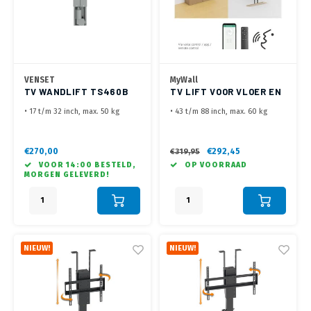
VENSET
MyWall
TV WANDLIFT TS460B
TV LIFT VOOR VLOER EN
FLAT
PLAFOND HP 66-3 L
• 17 t/m 32 inch, max. 50 kg
• 43 t/m 88 inch, max. 60 kg
• VESA
• Montage in de kast vanaf vloer
50x50,75x75,100x100,200x100,200x200
omhoog, of vanaf plafond naar
• Ook onderste boven aan de
beneden
€270,00
€292,45
€319,95
wand te monteren (max. 29 kg)
• Keuze in klepsysteem. Mee
VOOR 14:00 BESTELD,
OP VOORRAAD
• Hoogte 650 mm, Diepte 50 mm
omhoog of scharnierend
MORGEN GELEVERD!
(+ TV dikte)
• Bediening met RF remote, via
• Totale slag 460 mm
de Tuya App, of via spraak
(Google Home)
Let op, lift zonder kast
NIEUW!
NIEUW!