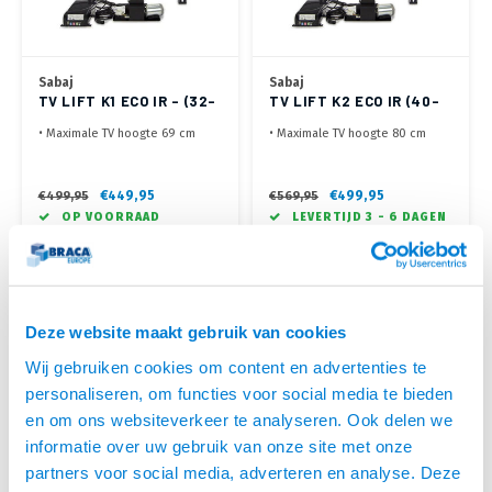
Sabaj
Sabaj
TV LIFT K1 ECO IR - (32-
TV LIFT K2 ECO IR (40-
50")
62")
• Maximale TV hoogte 69 cm
• Maximale TV hoogte 80 cm
• Voor kast met openslaande
• Voor kast met openslaande
klep (meeliftende klep
klep (meeliftende klep
optioneel)
optioneel)
€449,95
€499,95
€499,95
€569,95
• Te bedienen met de
• Te bedienen met de
OP VOORRAAD
LEVERTIJD 3 - 6 DAGEN
afstandsbediening van de TV (in
afstandsbediening van de TV (in
te leren)
te leren)
• VESA 100x100 tot 400x400,
• VESA 100x100 tot 600x400,
max 30 kg
max 50 kg
Deze website maakt gebruik van cookies
ZEER SMAL
Wij gebruiken cookies om content en advertenties te
personaliseren, om functies voor social media te bieden
en om ons websiteverkeer te analyseren. Ook delen we
informatie over uw gebruik van onze site met onze
partners voor social media, adverteren en analyse. Deze