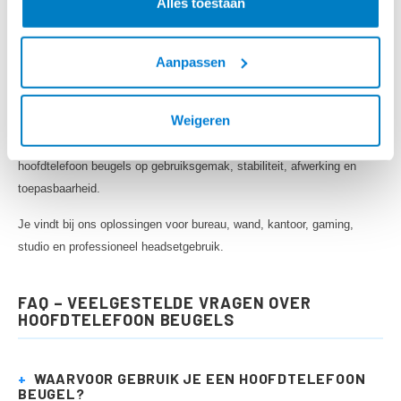
Alles toestaan
Bij meerdere werkplekken kan een uniforme headset houder
bovendien zorgen voor een nettere en professionelere uitstraling.
Aanpassen
WAAROM HOOFDTELEFOON BEUGELS BIJ
BEUGELSENMEER.NL?
Weigeren
Bij Beugelsenmeer.nl koop je sinds 2005 praktische montage- en
ophangoplossingen voor AV-apparatuur en werkplekken. Wij selecteren
hoofdtelefoon beugels op gebruiksgemak, stabiliteit, afwerking en
toepasbaarheid.
Je vindt bij ons oplossingen voor bureau, wand, kantoor, gaming,
studio en professioneel headsetgebruik.
FAQ – VEELGESTELDE VRAGEN OVER
HOOFDTELEFOON BEUGELS
+
WAARVOOR GEBRUIK JE EEN HOOFDTELEFOON
BEUGEL?