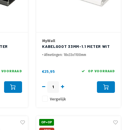
MyWall
ETER
KABELGOOT 33MM-1.1 METER WIT
• Afmetingen: 18x33x1100mm
• 2-delig, afneembare deksel
d
• Vast te schroeven aan de wand
 VOORRAAD
€25,95
OP VOORRAAD
Vergelijk
OP=OP