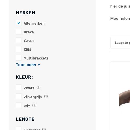
hier de jui
MERKEN
Meer infor
Alle merken
Braca
Cavus
Laagste p
KEM
Multibrackets
Toon meer +
KLEUR:
Zwart
(8)
Zilvergrijs
(1)
Wit
(4)
LENGTE
(1)