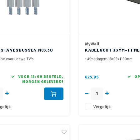
MyWall
FSTANDSBUSSEN M6X30
KABELGOOT 33MM-1.1 M
ZWART
cipe voor Loewe TV's
• Afmetingen: 18x33x1100mm
dviseert LED TV's niet rechtstreeks
• 2-delig, afneembare deksel
ugel te monteren
• Vast te schroeven aan de wan
e tussen de TV en TV beugel,
VOOR 13:00 BESTELD,
€25,95
OP
MORGEN GELEVERD!
gelijk
Vergelijk