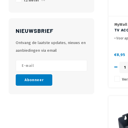
1.2 meter
MyWall
NIEUWSBRIEF
TV AC
MM
• Voor a
Ontvang de laatste updates, nieuws en
• Eenvou
• Ideaal 
aanbiedingen via email
Android 
€8,95
Ver
Abonneer