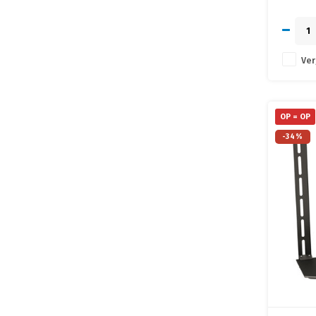
• Eenvoud
wand
Ver
OP = OP
-34%