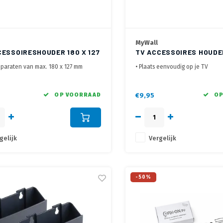
MyWall
CESSOIRESHOUDER 180 X 127
TV ACCESSOIRES HOUDE
127 MM
pparaten van max. 180 x 127 mm
• Plaats eenvoudig op je TV
dig en snel geplaatst
• Voorzien van stootranden voor 
voor bijvoorbeeld je Apple TV of
• Maximale belasting: 6 kg
TV box
OP VOORRAAD
€9,95
OP
gelijk
Vergelijk
-50%