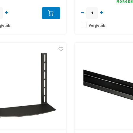
MORGEN
ige installatie, schroef tegen de
op zijn plek
gelijk
Vergelijk