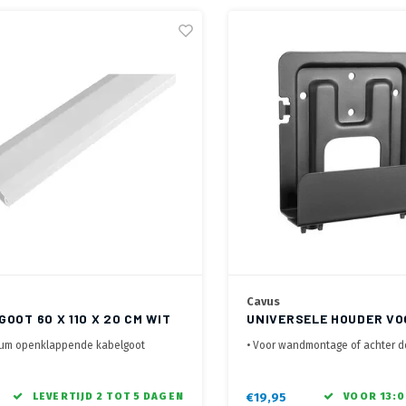
Cavus
OOT 60 X 110 X 20 CM WIT
UNIVERSELE HOUDER VO
MULTIMEDIA SPELER SM
ium openklappende kabelgoot
• Voor wandmontage of achter d
likkend ontwerp, maakt het
• Geschikt voor Ziggo Next Setu
g kabels toe te voegen of te
meeste Android boxjes
ren
• Stevig Elastiek houdt de mediap
LEVERTIJD 2 TOT 5 DAGEN
€19,95
VOOR 13:0