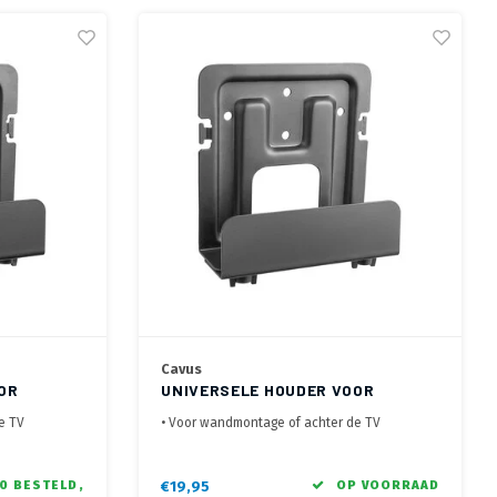
Cavus
OR
UNIVERSELE HOUDER VOOR
ALL
MULTIMEDIA SPELER
e TV
• Voor wandmontage of achter de TV
p Box en de
• Geschikt voor Apple TV en Android boxjes
• Stevig Elastiek houdt de mediaplayer stevig
layer stevig
op zijn plek
0 BESTELD,
€19,95
OP VOORRAAD