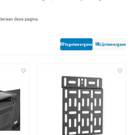
eraan deze pagina.
Tegelweergave
Lijstweergave