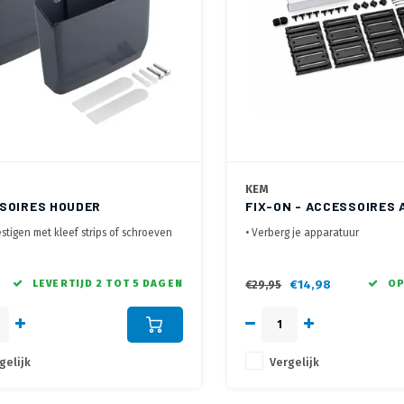
KEM
SOIRES HOUDER
FIX-ON - ACCESSOIRES
stigen met kleef strips of schroeven
• Verberg je apparatuur
teren aan de wand of te kleven aan
• Voor montage op de VESA gate
r oppervlak
aan de wand
voor kleine accessoires als
• Je gameconsole, PC of TV box ui
LEVERTIJD 2 TOT 5 DAGEN
€14,98
OP
€29,95
bedieningen, schrijfgerei, mobiele
 etc.
gelijk
Vergelijk