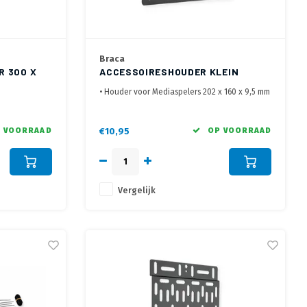
Braca
R 300 X
ACCESSOIRESHOUDER KLEIN
• Houder voor Mediaspelers 202 x 160 x 9,5 mm
veiligheid
• Voor bevestiging aan wand, VESA op TV of op
TV beugel
• Ideaal voor Modems, Routers, Gaming
 VOORRAAD
€10,95
OP VOORRAAD
apparaten en Mediaspelers
Vergelijk