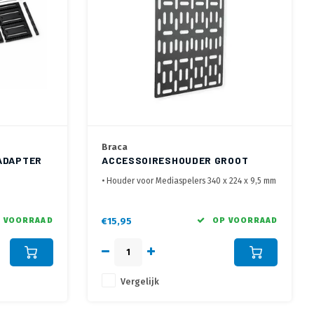
Braca
 ADAPTER
ACCESSOIRESHOUDER GROOT
• Houder voor Mediaspelers 340 x 224 x 9,5 mm
n van de TV of
• Voor bevestiging aan wand, VESA op TV of op
TV beugel
t het zicht
• Ideaal voor Modems, Routers, Gaming
 VOORRAAD
€15,95
OP VOORRAAD
apparaten en Mediaspelers
Vergelijk