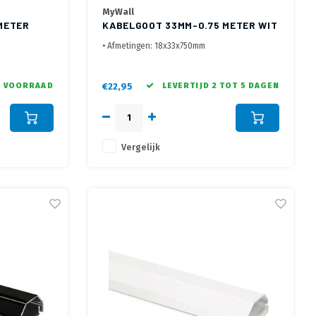
MyWall
METER
KABELGOOT 33MM-0.75 METER WIT
• Afmetingen: 18x33x750mm
•2-delig, afneembare deksel
d
• Vast te schroeven aan de wand
 VOORRAAD
€22,95
LEVERTIJD 2 TOT 5 DAGEN
Vergelijk