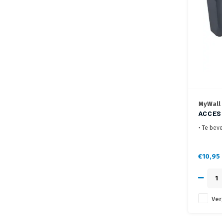
MyWall
ACCES
• Te beve
• Te mon
een ande
• Ideaal 
€10,95
afstands
telefoons
Ver