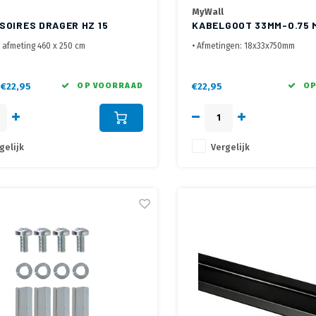
MyWall
SOIRES DRAGER HZ 15
KABELGOOT 33MM-0.75 
ZWART
u afmeting 460 x 250 cm
• Afmetingen: 18x33x750mm
evestiging aan TV of tussen TV en
•2-delig, afneembare deksel
• Vast te schroeven aan de wan
voor een "Clean Look" installatie
€22,95
OP VOORRAAD
€22,95
OP
gelijk
Vergelijk