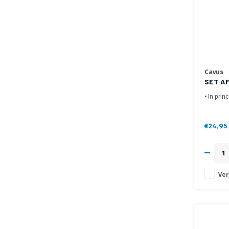
Cavus
SET A
[4X]
• In prin
• Loewe a
op de be
• Montag
€24,95
Ver