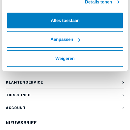
Details tonen
Slimline - verkorte connectoren en dunnere kabel
LSZH - Low Smoke, Zero Halogeen. Halogeen vrije kabels die bij een
Alles toestaan
eventuele brand vrijwel geen rook uitstoten. Deze wordt veel al gebruikt
in gebouwen waar veel netwerk bekabeling wordt aangelegd
Aanpassen
Weigeren
KLANTENSERVICE
TIPS & INFO
ACCOUNT
NIEUWSBRIEF