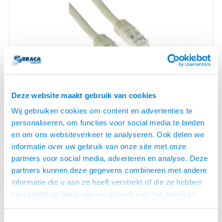
Optica
6.35 m
Plafondbeugels
Vloer/plafond/wand montage
Medische beugels
Fiets beugels
Sound
Netwe
USB C 
HDMI 
Stroo
BNC T
Coax &
Stroomkabels
RCA &
XLR &
TV standaarden
Accessoires
Monitorarm accessoires
Magnetron beugels
Netwe
USB 2
HDMI 
Overi
BNC A
Coax 
BNC / SDI Kabels
RCA &
Conne
Accessoires TV liften
Draaiplateau
Netwe
HDMI 
Verle
Coax en F-Connector Kabels
Netwe
CAT 5E UTP KABELS
HDMI 
Stekk
Composiet Video Kabels
Deze website maakt gebruik van cookies
137 PRODUCTEN
Wij gebruiken cookies om content en advertenties te
Power
Audio kabels
personaliseren, om functies voor social media te bieden
en om ons websiteverkeer te analyseren. Ook delen we
FTP - Foiled Twisted Pair, een folie onder de mantel voor een betere
Stroo
XLR en Jack Kabels
informatie over uw gebruik van onze site met onze
bescherming tegen storingen en signalen van buitenaf
partners voor social media, adverteren en analyse. Deze
Speaker kabels
partners kunnen deze gegevens combineren met andere
S-FTP of SSTP - Shielded Foiled Twisted Pair of Seperate Shielded
informatie die u aan ze heeft verstrekt of die ze hebben
Twisted Pair, een folie onder de mantel en een folie om de aderparen
verzameld op basis van uw gebruik van hun services.
voor een maximale bescherming tegen storingen en signalen van
Het chatcontact is alleen mogelijk als u de cookies heeft
buitenaf.
geaccepteerd.