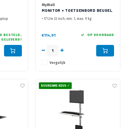
MyWall
MONITOR + TOETSENBORD BEUGEL
HL 64 L
laptop
• 17 t/m 32 inch, min. 1, max. 9 kg
x. 4 kg
• VESA 75x75, 100x100 mm
r, geleverd
• hoogte monitor 440 t/m 950 mm hart scherm
• Toetsenbord en muis lapteau van 654 x 119
0 BESTELD,
€114,91
OP VOORRAAD
 GELEVERD!
mm, hoogte verstelling van 220 t/m 750 mm
• Geleverd met bladklem en bladdoorvoer
Vergelijk
DUURZAME KEUS ✓