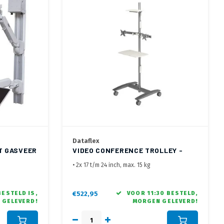
Dataflex
T GASVEER
VIDEO CONFERENCE TROLLEY -
VIEWMATE WERKSTATION
• 2x 17 t/m 24 inch, max. 15 kg
 (min. 3kg,
• Monitor hoogte in te stellen op max. 160 cm
• Laptop/Keyoard muis plateau op elke
ax. 10 kg)
gewenste hoogte in te stellen
BESTELD IS,
€522,95
VOOR 11:30 BESTELD,
 GELEVERD!
MORGEN GELEVERD!
voor optimale
• Bekabeling netjes langs de pilaar via de
werkhouding
kabel kanalen
• Voorzien van Camera plateau