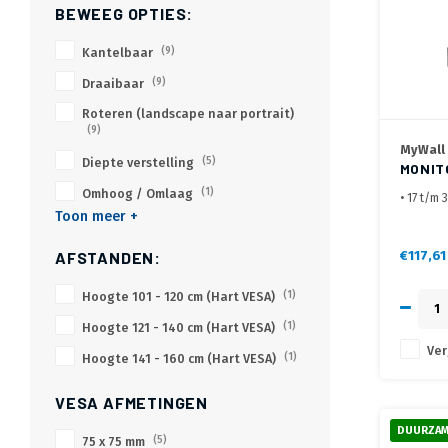
BEWEEG OPTIES:
Kantelbaar
(9)
Draaibaar
(9)
Roteren (landscape naar portrait)
(9)
MyWall
Diepte verstelling
(5)
MONIT
Omhoog / Omlaag
(1)
• 17 t/m 
Toon meer +
• VESA 7
• hoogte
• Toetse
€117,61
AFSTANDEN:
mm, hoog
• Geleve
Hoogte 101 - 120 cm (Hart VESA)
(1)
Hoogte 121 - 140 cm (Hart VESA)
(1)
Ver
Hoogte 141 - 160 cm (Hart VESA)
(1)
VESA AFMETINGEN
DUURZAM
75 x 75 mm
(5)