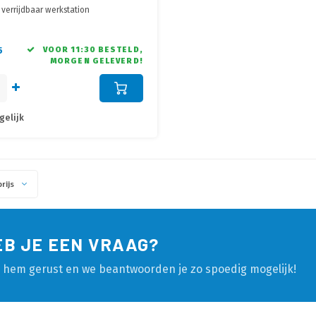
, verrijdbaar werkstation
rhoogte max. 160 cm hart VESA
 muis plateau op elke gewenste
 te stellen
5
VOOR 11:30 BESTELD,
MORGEN GELEVERD!
er geschikt voor Pc's van max. 144-
 104 x 302 mm
gelijk
rijs
EB JE EEN VRAAG?
l hem gerust en we beantwoorden je zo spoedig mogelijk!