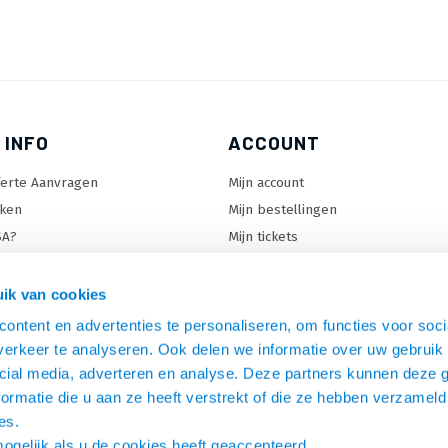
 INFO
ACCOUNT
ferte Aanvragen
Mijn account
ken
Mijn bestellingen
SA?
Mijn tickets
 keuzehulp
Mijn wenslijst
ard keuzehulp
ik van cookies
uzehulp
ontent en advertenties te personaliseren, om functies voor soci
rm keuzehulp
erkeer te analyseren. Ook delen we informatie over uw gebruik 
cial media, adverteren en analyse. Deze partners kunnen deze
ormatie die u aan ze heeft verstrekt of die ze hebben verzameld
es.
mogelijk als u de cookies heeft geaccepteerd.