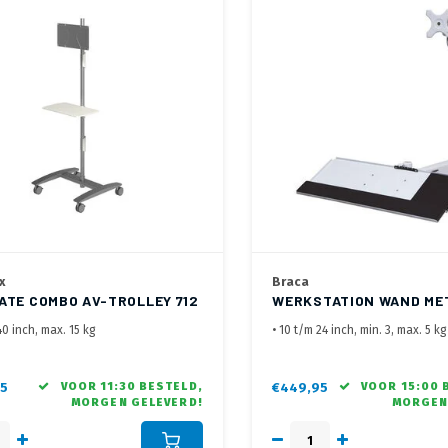
x
Braca
ATE COMBO AV-TROLLEY 712
WERKSTATION WAND ME
40 inch, max. 15 kg
• 10 t/m 24 inch, min. 3, max. 5 kg
00x100, 100x200, 200x100, 200x200,
•Keyboard plateau +/- 63 x 20 cm
, 300x200, 400x200 mm
max 5 kg)
/Keyoard muis plateau op elke
• Voorzien van Mini PC houder (m
5
VOOR 11:30 BESTELD,
€449,95
VOOR 15:00 
MORGEN GELEVERD!
MORGEN
 hoogte in te stellen
• Voorzien van 2 gasveer armen 
ing netjes langs de pilaar via de
positionering en ergonomische 
nalen