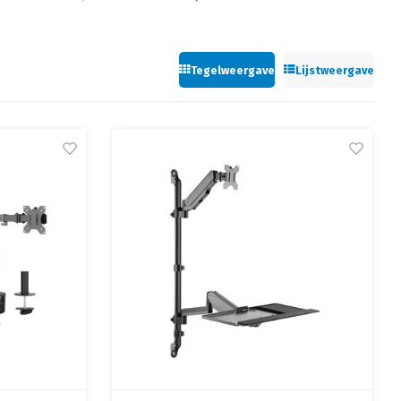
Tegelweergave
Lijstweergave