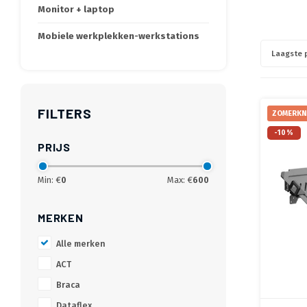
Monitor + laptop
Mobiele werkplekken-werkstations
Laagste p
FILTERS
ZOMERKN
-10%
PRIJS
Min: €
0
Max: €
600
MERKEN
Alle merken
ACT
Braca
Dataflex