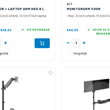
ACT
OR + LAPTOP ARM HEG 8 L
MONITORARM VOOR
MONITOR+LAPTOP
32 inch scherm, 12 t/m 17 inch laptop
• Max. 32 inch scherm, 15.6 inch 
in te stellen van 0 t/m 40 cm (hart
• Scherm max. 8 kg, Notebook ma
• Eenvoudig in hoogte verstelbaa
kelijk in hoogte in te stellen
met bladklem en bladdoorvoer
€38,65
OP VOORRAAD
€66,95
VOOR 15:0
MORGEN
e met bladklem of bladdoorvoer
gelijk
Vergelijk