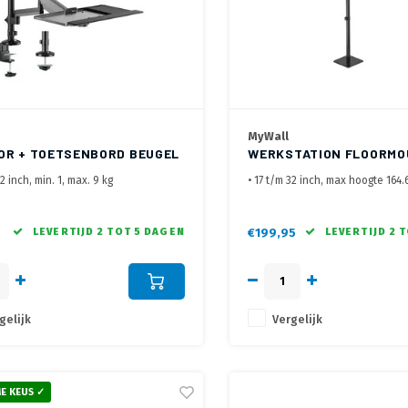
MyWall
OR + TOETSENBORD BEUGEL
WERKSTATION FLOORMO
124
32 inch, min. 1, max. 9 kg
• 17 t/m 32 inch, max hoogte 164.
5x75, 100x100 mm
schermen)
 monitor 440 t/m 950 mm hart scherm
• Vast geschroefd aan de vloer m
nbord en muis lapteau van 654 x 119
schroeven
LEVERTIJD 2 TOT 5 DAGEN
€199,95
LEVERTIJD 2 
te verstelling van 220 t/m 750 mm
• Keyboard houder op een max. 
rd met bladklem en bladdoorvoer
150 cm
• 2x 17 tot max. 32 inch monitor 
gewicht van min. 1 tot max. 9 kg.
gelijk
Vergelijk
E KEUS ✓