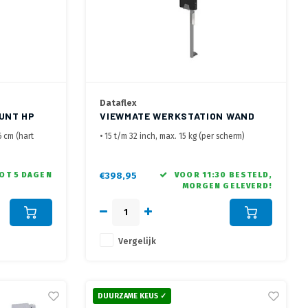
Dataflex
UNT HP
VIEWMATE WERKSTATION WAND
732
6 cm (hart
• 15 t/m 32 inch, max. 15 kg (per scherm)
• Monitor hoogte max. 160 cm op de paal, alles
et 4
kan op elke hoogte worden ingesteld
• De thin client-houder is geschikt voor Pc's
TOT 5 DAGEN
€398,95
VOOR 11:30 BESTELD,
MORGEN GELEVERD!
hoogte van
met een dikte van 42 tot 65 mm
• Afstand wand tot achterzijde monitor 175 mm
met een
Vergelijk
DUURZAME KEUS ✓