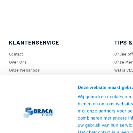
KLANTENSERVICE
TIPS &
Contact
Online of
Over Ons
Onze Mer
Onze Webshops
Wat is VE
Levertijden, dagen en voorwaarden
TV beugel
Verzendkosten
TV standa
Deze website maakt gebru
Retourneren en service
TV lift ke
Wij gebruiken cookies om c
Garantie
Monitora
bieden en om ons websitev
Betaalmethoden en voorwaarden
SiteMap
met onze partners voor so
combineren met andere inf
Privacy policy
uw gebruik van hun servic
Cookies
Het chatcontact is alleen 