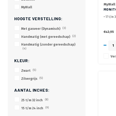
MyWall
MyWall
MONIT
• 17 t/m 
HOOGTE VERSTELLING:
• Hoogte 
VESA)
Met gasveer (Dynamisch)
(3)
• Onafhan
€42,95
Handmatig (met gereedschap)
(2)
• Montag
Handmatig (zonder gereedschap)
(4)
Ver
KLEUR:
Zwart
(5)
Zilvergrijs
(5)
AANTAL INCHES:
25 t/m 32 inch
(8)
15 t/m 24 inch
(9)