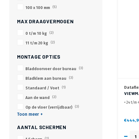
100 x 100 mm
(5)
MAX DRAAGVERMOGEN
0 t/m 10 kg
(2)
11 t/m 20 kg
(2)
MONTAGE OPTIES
Bladdoorvoer door bureau
(3)
Bladklem aan bureau
(3)
Datafle
Standaard / Voet
(1)
VIEWM
Aan de wand
(2)
• 24 t/m 
Op de vloer (verrijdbaar)
(3)
• VESA 1
Toon meer +
200x300
• Laptop
€444,9
gewenste
AANTAL SCHERMEN
• Bekabel
kabel ka
(2)