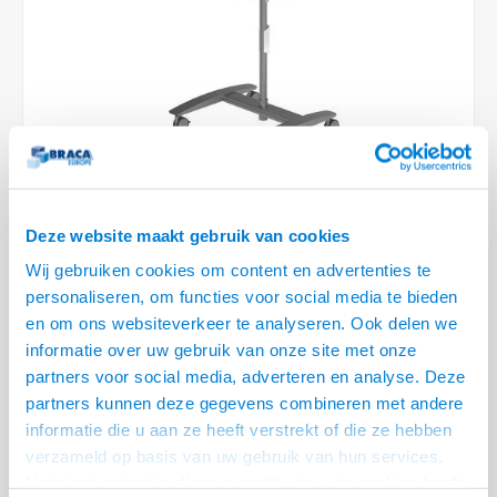
Optica
6.35 m
Plafondbeugels
Vloer/plafond/wand montage
Medische beugels
Fiets beugels
Stroomkabels
Sound
USB C 
HDMI 
Netwe
Stroo
BNC T
Coax &
RCA &
XLR &
TV standaarden
Accessoires
Monitorarm accessoires
Magnetron beugels
BNC / SDI Kabels
USB 2
HDMI 
Netwe
Overi
BNC A
Coax 
RCA &
Conne
Accessoires TV liften
Draaiplateau
Coax en F-Connector Kabels
HDMI 
Netwe
Verle
Composiet Video Kabels
HDMI 
Stekk
Audio kabels
Deze website maakt gebruik van cookies
€522,95
Power
Wij gebruiken cookies om content en advertenties te
XLR en Jack Kabels
personaliseren, om functies voor social media te bieden
VOOR 11:30 BESTELD, MORGEN GELEVERD!
Stroo
en om ons websiteverkeer te analyseren. Ook delen we
Speaker kabels
• 2x 17 t/m 24 inch, max. 15 kg
informatie over uw gebruik van onze site met onze
• Monitor hoogte in te stellen op max. 160 cm
partners voor social media, adverteren en analyse. Deze
• Laptop/Keyoard muis plateau op elke gewenste hoogte in te stellen
partners kunnen deze gegevens combineren met andere
informatie die u aan ze heeft verstrekt of die ze hebben
• Bekabeling netjes langs de pilaar via de kabel kanalen
verzameld op basis van uw gebruik van hun services.
• Voorzien van Camera plateau
Lees meer
Het chatcontact is alleen mogelijk als u de cookies heeft