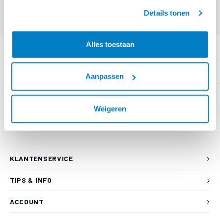
Offerte aanvragen? Bel, mail, chat of maak een login aan! (075 - 655
geaccepteerd.
55 80 of mail naar
info@braca.nl
)
Details tonen
Alles toestaan
PRODUCTOMSCHRIJVING
SPECIFICATIES
Aanpassen
Weigeren
KLANTENSERVICE
TIPS & INFO
ACCOUNT