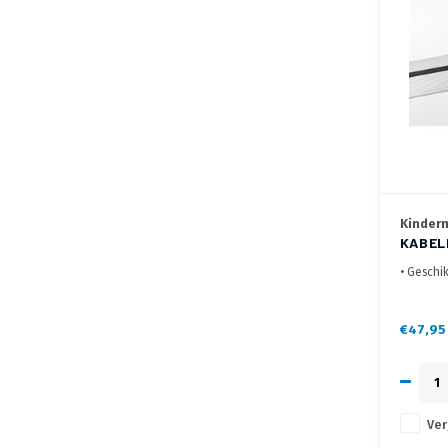
Kinder
KABEL
MODUL
• Geschik
411
• Maak e
kabelgo
€47,95
• Voorzie
onderzij
Ver