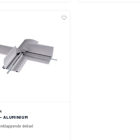
x
 - ALUMINIUM
VERBINDING
enklappende deksel
bineren met Dataflex Aluminium
t lengtes