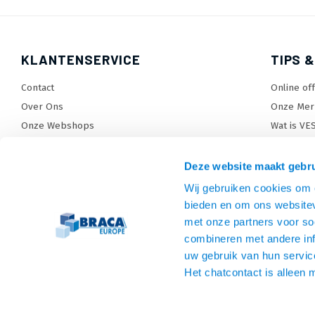
KLANTENSERVICE
TIPS &
Contact
Online of
Over Ons
Onze Mer
Onze Webshops
Wat is VE
Levertijden, dagen en voorwaarden
TV beugel
Verzendkosten
TV standa
Deze website maakt gebru
Retourneren en service
TV lift ke
Wij gebruiken cookies om c
Garantie
Monitora
bieden en om ons websitev
Betaalmethoden en voorwaarden
SiteMap
met onze partners voor so
combineren met andere inf
Privacy policy
uw gebruik van hun servic
Cookies
Het chatcontact is alleen 
Algemene voorwaarden