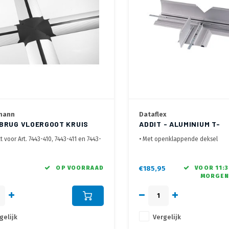
mann
Dataflex
BRUG VLOERGOOT KRUIS
ADDIT - ALUMINIUM T-
E
VERBINDINGSSTUK
t voor Art. 7443-410, 7443-411 en 7443-
• Met openklappende deksel
• Te combineren met Dataflex A
en kruising met de aluminium
Kabelgoot lengtes
ten
• Eenvoudig benaderbaar dankzi
OP VOORRAAD
€185,95
VOOR 11:3
MORGEN
n van anti slip ribbels, kabels vanaf
opklappende deksel
de inleggen
gelijk
Vergelijk