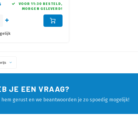
dig benaderbaar dankzij
5
VOOR 11:30 BESTELD,
MORGEN GELEVERD!
ende deksel
gelijk
rijs
EB JE EEN VRAAG?
l hem gerust en we beantwoorden je zo spoedig mogelijk!