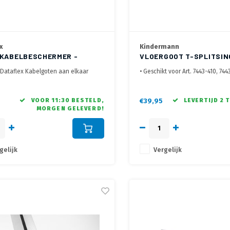
x
Kindermann
 KABELBESCHERMER -
VLOERGOOT T-SPLITSIN
LSTUK 492
 Dataflex Kabelgoten aan elkaar
• Geschikt voor Art. 7443-410, 744
 in combinatie Dataflex Aluminium
411
t lengtes, hoekstukken, T-Splitsing en
• Maak een T-Splitsing met de a
en
kabelgoten
VOOR 11:30 BESTELD,
€39,95
LEVERTIJD 2 
MORGEN GELEVERD!
dig en netjes te verlengen
• Voorzien van anti slip ribbels, 
onderzijde inleggen
gelijk
Vergelijk