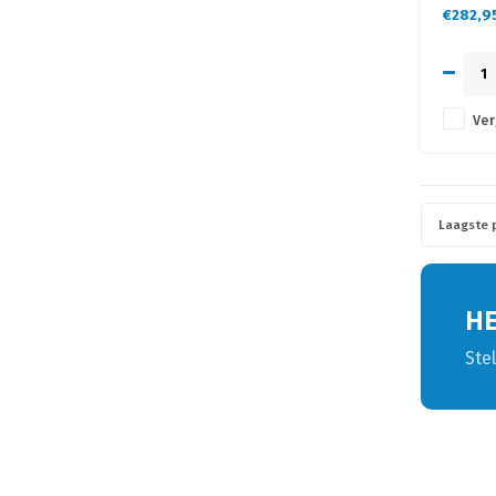
• Eenvou
€282,9
opklapp
Ver
Laagste p
H
Ste