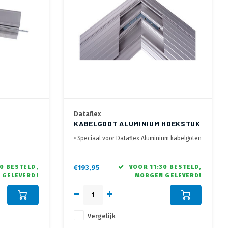
Dataflex
KABELGOOT ALUMINIUM HOEKSTUK
• Speciaal voor Dataflex Aluminium kabelgoten
luminium
• open klappende deksel, voor eenvoudige
benadering en inleggen van de bekabeling
j
• Voorzien van Anti Slip ribbels
0 BESTELD,
€193,95
VOOR 11:30 BESTELD,
 GELEVERD!
MORGEN GELEVERD!
• Gemaakt van 80% gerecycled aluminium
• Max. 10 kabels van 7 mm dik
Vergelijk