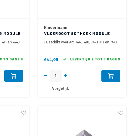
Kindermann
G MODULE
VLOERGOOT 90° HOEK MODULE
3-411 en 7443-
• Geschikt voor Art. 7443-410, 7443-411 en 7443-
411
luminium
• Maak een bocht met de aluminium
kabelgoten
TOT 3 DAGEN
€44,95
LEVERTIJD 2 TOT 3 DAGEN
kabels vanaf
• Voorzien van anti slip ribbels, kabels vanaf
onderzijde inleggen
Vergelijk