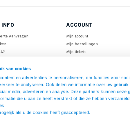
 INFO
ACCOUNT
ferte Aanvragen
Mijn account
ken
Mijn bestellingen
SA?
Mijn tickets
 keuzehulp
Mijn wenslijst
ard keuzehulp
ik van cookies
uzehulp
ontent en advertenties te personaliseren, om functies voor soci
rm keuzehulp
erkeer te analyseren. Ook delen we informatie over uw gebruik 
cial media, adverteren en analyse. Deze partners kunnen deze
ormatie die u aan ze heeft verstrekt of die ze hebben verzameld
es.
mogelijk als u de cookies heeft geaccepteerd.