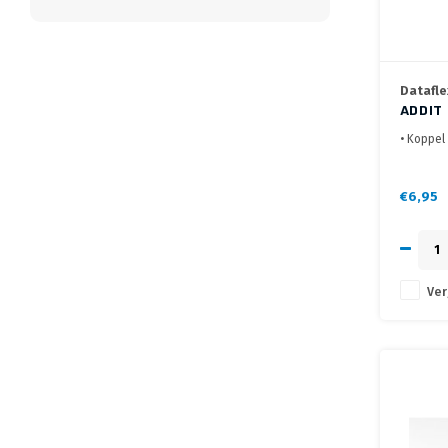
Datafle
ADDIT
KOPPE
• Koppel
• Alleen
Kabelgoo
Kruising
€6,95
• Eenvou
Ver