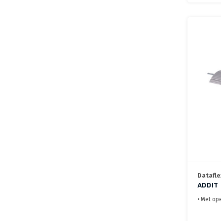
Datafle
ADDIT
KRUIS
• Met op
• Te com
Kabelgoo