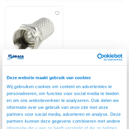
Optica
6.35 m
Plafondbeugels
Vloer/plafond/wand montage
Medische beugels
Fiets beugels
Stroomkabels
Sound
Coax 
USB C 
HDMI 
Netwe
Stroo
BNC T
RCA &
XLR &
TV standaarden
Accessoires
Monitorarm accessoires
Magnetron beugels
BNC / SDI Kabels
Coax &
USB 2
HDMI 
Netwe
Overi
BNC A
RCA &
Conne
Accessoires TV liften
Draaiplateau
Coax 
Coax en F-Connector Kabels
HDMI 
Netwe
Verle
HDMI 
Stekk
Composiet Video Kabels
Power
Audio kabels
KEM
F-CONNECTOR TWIST-
Deze website maakt gebruik van cookies
ON 7.0MM²
Stroo
XLR en Jack Kabels
• Opdraaibare F-Connector
Wij gebruiken cookies om content en advertenties te
• Geschikt voor kabels met een
personaliseren, om functies voor social media te bieden
diameter van 7.0mm²
Speaker kabels
OP VOORRAAD
en om ons websiteverkeer te analyseren. Ook delen we
€0,34
informatie over uw gebruik van onze site met onze
partners voor social media, adverteren en analyse. Deze
partners kunnen deze gegevens combineren met andere
informatie die u aan ze heeft verstrekt of die ze hebben