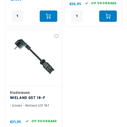
Wieland stekker naar het
• 4x CEE7/3 Type F ingangen
OP VOORRAAD
€26,95
stopcontact
• Wieland is het meest gebruikte
indoor stekerbare installatie
systeem ter wereld
Kindermann
WIELAND GST 18-F
AANSLUITKABEL-8.0
• Schuko - Wieland GST 18 f
METER
kabel
• Direct aansluiten van een
Wieland stekker naar het
OP VOORRAAD
€31,95
stopcontact