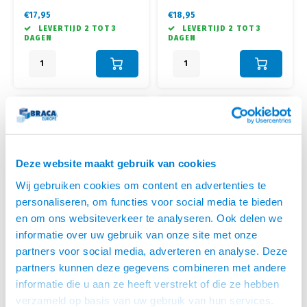
Wieland stekker naar het
met bevestigingsklem
€17,95
€18,95
stopcontact
• Uitsluitend geschikt voor
LEVERTIJD 2 TOT 3
LEVERTIJD 2 TOT 3
• Wieland is het meest gebruikte
Wieland GST 18 f
DAGEN
DAGEN
indoor stekerbare installatie
systeem ter wereld
Deze website maakt gebruik van cookies
Wij gebruiken cookies om content en advertenties te
personaliseren, om functies voor social media te bieden
en om ons websiteverkeer te analyseren. Ook delen we
informatie over uw gebruik van onze site met onze
Kindermann
Kindermann
partners voor social media, adverteren en analyse. Deze
WIELAND GST 18
WIELAND GST 18-F
partners kunnen deze gegevens combineren met andere
VERLENGKABEL-3.0
AANSLUITKABEL-3.0
• Wieland GST 18F - Wieland GST
• Schuko - Wieland GST 18 f
informatie die u aan ze heeft verstrekt of die ze hebben
METER
METER
18M
kabel
verzameld op basis van uw gebruik van hun services.
• Wieland Verleng en
• Direct aansluiten van een