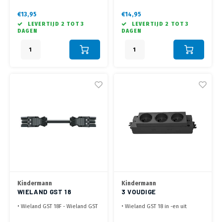
• Direct aansluiten van een
• Wieland Verleng en
Wieland stekker naar het
koppelkabel
€13,95
€14,95
stopcontact
LEVERTIJD 2 TOT 3
LEVERTIJD 2 TOT 3
• Wieland is het meest gebruikte
DAGEN
DAGEN
indoor stekerbare installatie
systeem ter wereld
Kindermann
Kindermann
WIELAND GST 18
3 VOUDIGE
VERLENGKABEL-2.0
STEKKERDOOS MET
• Wieland GST 18F - Wieland GST
• Wieland GST 18 in -en uit
METER
WIELAND
18M
• Door te lussen (te koppelen)