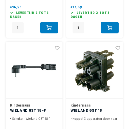
• Wieland Verleng en
met behulp van Wieland Koppel
koppelkabel
kabels
€16,95
€17,69
• Direct aan te sluiten met een
LEVERTIJD 2 TOT 3
LEVERTIJD 2 TOT 3
Wieland Stroomkabel
DAGEN
DAGEN
Kindermann
Kindermann
WIELAND GST 18-F
WIELAND GST 18
AANSLUITKABEL-2.0
DISTRIBUTIE PLUG MET
• Schuko - Wieland GST 18 f
• Koppel 3 apparaten door naar
METER
KLEM
kabel
2 stopcontact
• Direct aansluiten van een
• 1 ingang, 3 uitgangen. Geleverd