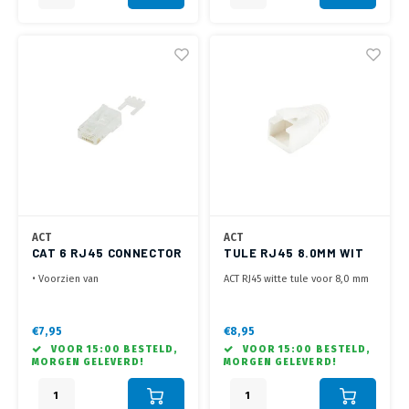
ACT
ACT
CAT 6 RJ45 CONNECTOR
TULE RJ45 8.0MM WIT
(10 STUKS)
• Voorzien van
ACT RJ45 witte tule voor 8,0 mm
positioneringsblokje om de
kabel
aders netjes te positioneren
• Geschikt voor soepele en
€7,95
€8,95
massieve Cat 6 en Cat 6a kabels
VOOR 15:00 BESTELD,
VOOR 15:00 BESTELD,
• Geleverd in een zakje met 10
MORGEN GELEVERD!
MORGEN GELEVERD!
connectoren