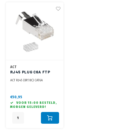
ACT
RJ45 PLUG C6A FTP
OD1.5 MM
ACT RJ45 (8P/8C) CAT6A
afgeschermde modulaire
connector voor ronde kabel
met massieve of soepele aders
€50,95
VOOR 15:00 BESTELD,
MORGEN GELEVERD!