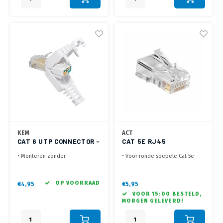
KEM
ACT
CAT 6 UTP CONNECTOR -
CAT 5E RJ45
TOOL-LESS
CONNECTOR (10 ST.)
• Monteren zonder
• Voor ronde soepele Cat 5e
gereedschap
kabel
• Aders er in plaatsen,
• RJ45 (8P/8C) netwerkconnector
dichtklikken en het werkt
• Geleverd in zakje met 10
OP VOORRAAD
€4,95
€5,95
• Voorzien van kleurcodering
connectoren
VOOR 15:00 BESTELD,
voor Straight en Cross
MORGEN GELEVERD!
aansluiting