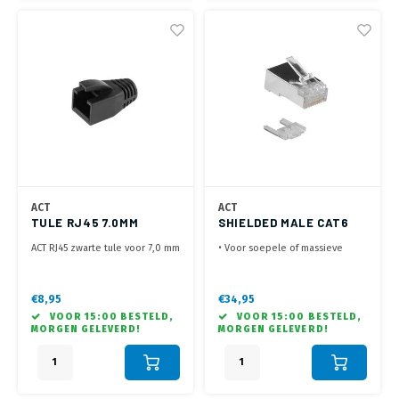
ACT
ACT
TULE RJ45 7.0MM
SHIELDED MALE CAT6
ZWART
RJ45 CONNECTOR (25
ACT RJ45 zwarte tule voor 7,0 mm
• Voor soepele of massieve
ST.)
kabel
ronde kabel
• Afgeschermde connector voor
shielded Cat 6 kabel (FTP, SFTP)
€8,95
€34,95
• Voorzien van
VOOR 15:00 BESTELD,
VOOR 15:00 BESTELD,
positioneringsblokje, voor
MORGEN GELEVERD!
MORGEN GELEVERD!
eenvoudiger insteken van de
aders
• Geleverd in zakje met 25
connectoren