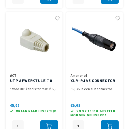
ACT
Amphenol
UTP AFWERKTULE (10
XLR-RJ45 CONNECTOR
STUKS)
PRE-AMP
• Voor UTP kabels tot max. Ø 5,5
• RJ-45 in een XLR connector.
mm
• Geschikt voor pre-assembled
• Zakje van 10 stuks
kabels.
• Voor het netjes afwerken van
• Snel en eenvoudig te
€5,95
€6,95
de zelf gemaakte Cat 6 kabel
monteren.
VRAAG NAAR LEVERTIJD
VOOR 15:00 BESTELD,
MORGEN GELEVERD!