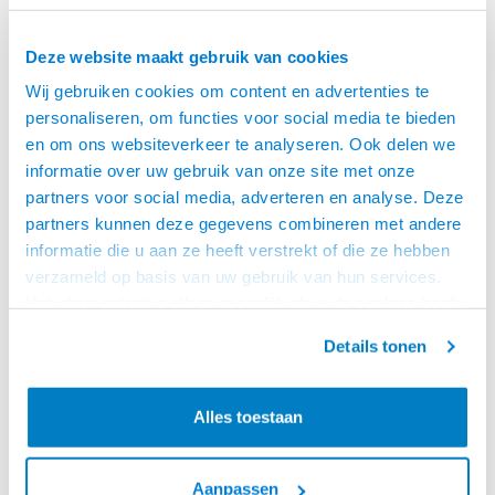
Deze website maakt gebruik van cookies
Wij gebruiken cookies om content en advertenties te
personaliseren, om functies voor social media te bieden
en om ons websiteverkeer te analyseren. Ook delen we
informatie over uw gebruik van onze site met onze
partners voor social media, adverteren en analyse. Deze
partners kunnen deze gegevens combineren met andere
informatie die u aan ze heeft verstrekt of die ze hebben
ACT
ACT
verzameld op basis van uw gebruik van hun services.
TULE RJ45 8.0MM
TULE RJ45 8.0MM
Het chatcontact is alleen mogelijk als u de cookies heeft
GRIJS
ZWART
ACT RJ45 grijze tule voor 8,0 mm
ACT RJ45 zwarte tule voor 8,0
geaccepteerd.
kabel
mm kabel
Details tonen
€8,95
€8,95
VOOR 15:00 BESTELD,
VOOR 15:00 BESTELD,
Alles toestaan
MORGEN GELEVERD!
MORGEN GELEVERD!
Aanpassen