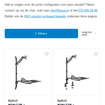
Optica
6.35 m
Plafondbeugels
Vloer/plafond/wand montage
Fiets beugels
Stroomkabels
Sound
Heb je vragen over de juiste configuratie voor jouw situatie? Neem
USB C 
HDMI 
Netwe
Stroo
BNC T
Coax &
Medische beugels
contact op via de chat, mail naar
info@braca.nl
of bel
075 655 55 80
.
RCA &
XLR &
TV standaarden
Accessoires
Magnetron beugels
BNC / SDI Kabels
Bekijk ook de
FAQ monitor keyboard beugels
onderaan deze pagina.
USB 2
HDMI 
Netwe
Overi
BNC A
Coax 
Monitorarm accessoires
RCA &
Conne
Accessoires TV liften
Draaiplateau
Coax en F-Connector Kabels
HDMI 
Laagste
Netwe
Verle
Filters
prijs
Composiet Video Kabels
HDMI 
Stekk
Audio kabels
Power
XLR en Jack Kabels
Stroo
Speaker kabels
MyWall
MyWall
MONITOR +
MONITOR +