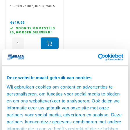
MET GASVEER
• 10 t/m 24 inch, min. 3, max. 5
kg
•Keyboard plateau +/- 63 x 20
cm (min. 3kg, max 5 kg)
€449,95
• Voorzien van Mini PC houder
VOOR 15:00 BESTELD
(max. 10 kg)
IS, MORGEN GELEVERD!
• Voorzien van 2 gasveer armen
voor optimale positionering en
ergonomische werkhouding
Laagste prijs
Deze website maakt gebruik van cookies
Wij gebruiken cookies om content en advertenties te
MONITOR KEYBOARD COMBINATIE: ALLES
personaliseren, om functies voor social media te bieden
BINNEN HANDBEREIK
en om ons websiteverkeer te analyseren. Ook delen we
informatie over uw gebruik van onze site met onze
Een monitor keyboard combinatie, ook wel werkstation of keyboard
partners voor social media, adverteren en analyse. Deze
monitorarm genoemd, combineert een beeldscherm en toetsenbord in
partners kunnen deze gegevens combineren met andere
één ergonomisch systeem. Zowel het scherm als de
informatie die u aan ze heeft verstrekt of die ze hebben
toetsenbordhouder zijn onafhankelijk te verstellen, zodat je altijd de