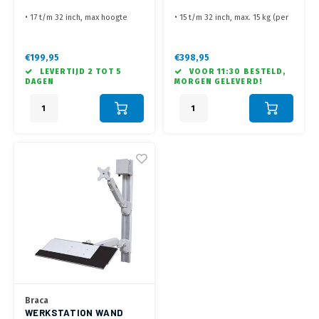
FLOORMOUNT HP 124
WERKSTATION WAND 732
• 17 t/m 32 inch, max hoogte
• 15 t/m 32 inch, max. 15 kg (per
164.6 cm (hart schermen)
scherm)
• Vast geschroefd aan de vloer
• Monitor hoogte max. 160 cm
met 4 schroeven
op de paal, alles kan op elke
€199,95
€398,95
• Keyboard houder op een max.
hoogte worden ingesteld
LEVERTIJD 2 TOT 5
VOOR 11:30 BESTELD,
hoogte van 150 cm
• De thin client-houder is
DAGEN
MORGEN GELEVERD!
• 2x 17 tot max. 32 inch monitor
geschikt voor Pc's met een
met een gewicht van min. 1 tot
dikte van 42 tot 65 mm
max. 9 kg.
• Afstand wand tot achterzijde
monitor 175 mm
Braca
WERKSTATION WAND