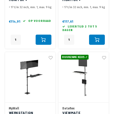
TOETSENBORD BEUGEL
TOETSENBORD BEUGEL
• 17 t/m 32 inch, min. 1, max. 9 kg
• 17 t/m 32 inch, min. 1, max. 9 kg
HL 64 L
• VESA 75x75, 100x100 mm
• VESA 75x75, 100x100 mm
• hoogte monitor 440 t/m 950
• hoogte monitor 440 t/m 950
mm hart scherm
mm hart scherm
OP VOORRAAD
€114,91
€117,61
• Toetsenbord en muis lapteau
• Toetsenbord en muis lapteau
LEVERTIJD 2 TOT 5
van 654 x 119 mm, hoogte
van 654 x 119 mm, hoogte
DAGEN
verstelling van 220 t/m 750 mm
verstelling van 220 t/m 750 mm
• Geleverd met bladklem en
• Geleverd met bladklem en
bladdoorvoer
bladdoorvoer
DUURZAME KEUS ✓
MyWall
Dataflex
WERKSTATION
VIEWMATE