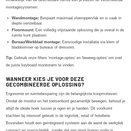
montagesystemen:
Wandmontage:
Bespaart maximaal vloeroppervlak en is vaak in
diepte verstelbaar.
Floormount:
Een volledig vrijstaande oplossing die je overal in de
ruimte kunt plaatsen.
Bureau/Werkblad montage:
Eenvoudige installatie via klem of
bladdoorvoer op bureaus of dressoirs.
Tip:
Gebruik onze filters 'montage-opties' en 'beweeg-opties' om snel
de juiste keyboard monitorarm te vinden.
WANNEER KIES JE VOOR DEZE
GECOMBINEERDE OPLOSSING?
Ergonomie en ruimtebesparing zijn de belangrijkste koopmotieven.
Omdat de monitor en het toetsenbord gezamenlijk bewegen, behoud je
altijd de ideale hoek tussen je ogen en je handen. Dit voorkomt
klachten bij intensief gebruik in de logistiek, retail of hotellerie.
Bovendien houdt een geïntegreerd systeem aan de wand de werkplek
compact en overzichtelijk, zonder dat een groot bureau nodig is.