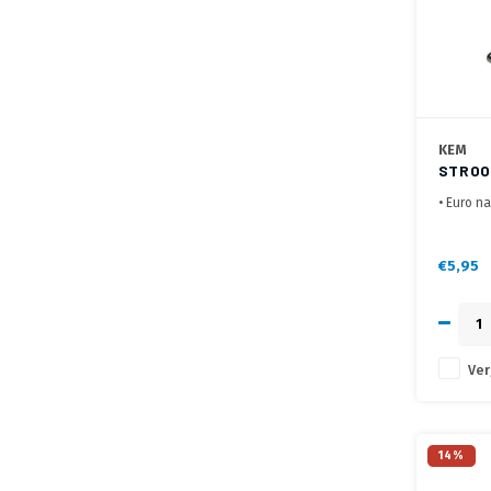
KEM
STROOM
METER
• Euro na
• 2 polig
• KEMA e
€5,95
Ver
14%