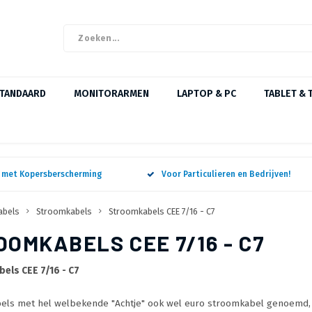
STANDAARD
MONITORARMEN
LAPTOP & PC
TABLET & 
n met Kopersberscherming
Voor Particulieren en Bedrijven!
abels
Stroomkabels
Stroomkabels CEE 7/16 - C7
OOMKABELS CEE 7/16 - C7
els CEE 7/16 - C7
els met hel welbekende "Achtje" ook wel euro stroomkabel genoemd, 