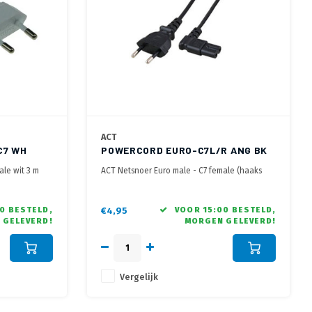
ACT
C7 WH
POWERCORD EURO-C7L/R ANG BK
3M
ale wit 3 m
ACT Netsnoer Euro male - C7 female (haaks
links/rechts) zwart 3 m
0 BESTELD,
€4,95
VOOR 15:00 BESTELD,
 GELEVERD!
MORGEN GELEVERD!
Vergelijk