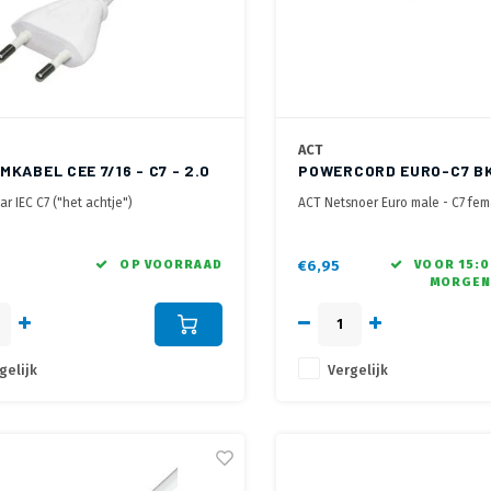
ACT
KABEL CEE 7/16 - C7 - 2.0
POWERCORD EURO-C7 BK
ar IEC C7 ("het achtje")
ACT Netsnoer Euro male - C7 fem
e met 2x 0,75 mm2 aders
n VDE gekeurd
OP VOORRAAD
€6,95
VOOR 15:0
MORGEN
gelijk
Vergelijk