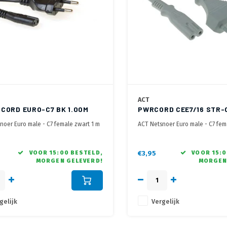
ACT
CORD EURO-C7 BK 1.00M
PWRCORD CEE7/16 STR-
3.0M
noer Euro male - C7 female zwart 1 m
ACT Netsnoer Euro male - C7 fem
VOOR 15:00 BESTELD,
€3,95
VOOR 15:0
MORGEN GELEVERD!
MORGEN
gelijk
Vergelijk