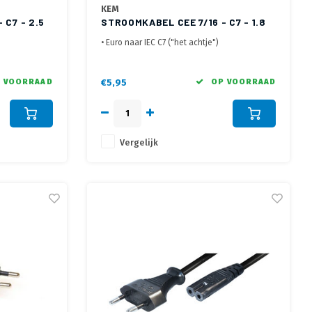
KEM
 C7 - 2.5
STROOMKABEL CEE 7/16 - C7 - 1.8
METER
• Euro naar IEC C7 ("het achtje")
• 2 polige met 2x 0,75 mm2 aders
• KEMA en VDE gekeurd
 VOORRAAD
€5,95
OP VOORRAAD
Vergelijk