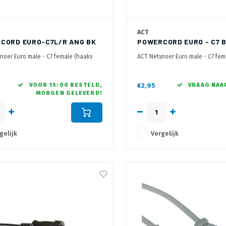
ACT
CORD EURO-C7L/R ANG BK
POWERCORD EURO - C7 B
noer Euro male - C7 female (haaks
ACT Netsnoer Euro male - C7 fem
hts) zwart 1 m
m
VOOR 15:00 BESTELD,
€2,95
VRAAG NAAR
MORGEN GELEVERD!
gelijk
Vergelijk