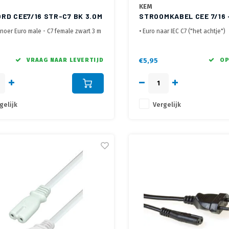
KEM
RD CEE7/16 STR-C7 BK 3.0M
STROOMKABEL CEE 7/16 -
METER
noer Euro male - C7 female zwart 3 m
• Euro naar IEC C7 ("het achtje")
• 2 polige met 2x 0,75 mm2 aders
• KEMA en VDE gekeurd
VRAAG NAAR LEVERTIJD
€5,95
OP
gelijk
Vergelijk