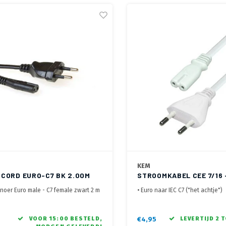
KEM
CORD EURO-C7 BK 2.00M
STROOMKABEL CEE 7/16 - 
METER
noer Euro male - C7 female zwart 2 m
• Euro naar IEC C7 ("het achtje")
• 2 polige met 2x 0,75 mm2 aders
• KEMA en VDE gekeurd
VOOR 15:00 BESTELD,
€4,95
LEVERTIJD 2 