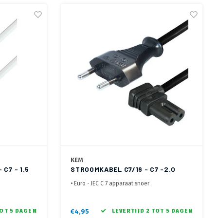
KEM
C7 - 1.5
STROOMKABEL C7/16 - C7 -2.0
METER
• Euro - IEC C 7 apparaat snoer
• Haakse IEC C 7 connector
• KEMA, CE, CDE en TüV gecertificeerde kabel
TOT 5 DAGEN
€4,95
LEVERTIJD 2 TOT 5 DAGEN