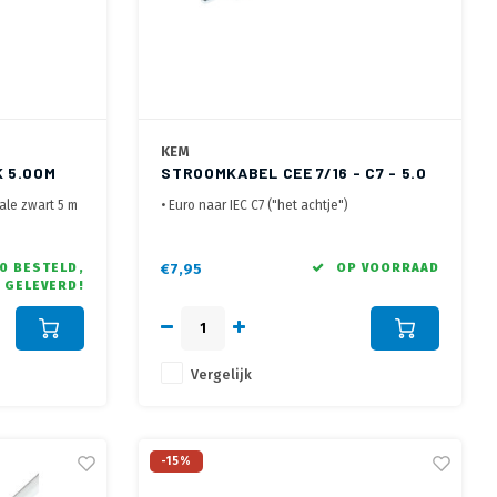
KEM
 5.00M
STROOMKABEL CEE 7/16 - C7 - 5.0
METER
ale zwart 5 m
• Euro naar IEC C7 ("het achtje")
• 2 polige met 2x 0,75 mm2 aders
• KEMA en VDE gekeurd
0 BESTELD,
€7,95
OP VOORRAAD
 GELEVERD!
Vergelijk
-15%