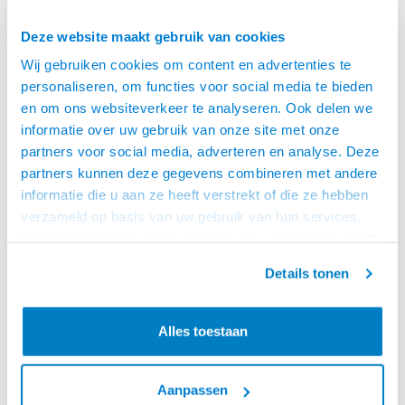
Deze website maakt gebruik van cookies
Wij gebruiken cookies om content en advertenties te
personaliseren, om functies voor social media te bieden
en om ons websiteverkeer te analyseren. Ook delen we
informatie over uw gebruik van onze site met onze
partners voor social media, adverteren en analyse. Deze
partners kunnen deze gegevens combineren met andere
ACT
informatie die u aan ze heeft verstrekt of die ze hebben
USB C - USB A KABEL -
verzameld op basis van uw gebruik van hun services.
1.0 METER (USB 2.0)
ACT USB 2.0 aansluitkabel C male
Het chatcontact is alleen mogelijk als u de cookies heeft
- A male 1 meter, Zip Bag
geaccepteerd.
Details tonen
€7,95
VOOR 15:00 BESTELD,
MORGEN GELEVERD!
Alles toestaan
Aanpassen