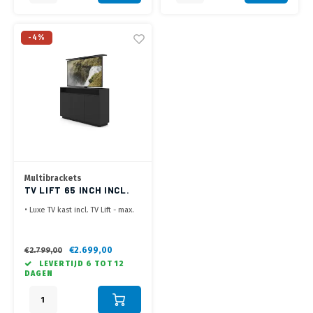
-4%
Multibrackets
TV LIFT 65 INCH INCL.
AV KAST ZWART
• Luxe TV kast incl. TV Lift - max.
65 inch
• Zowel in zwart als wit
verkrijgbaar
€2.699,00
€2.799,00
• Verborgen wielen voor
LEVERTIJD 6 TOT 12
eenvoudige verplaatsing
DAGEN