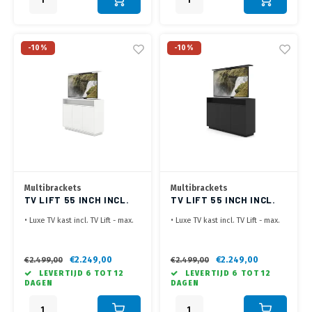
-10%
-10%
Multibrackets
Multibrackets
TV LIFT 55 INCH INCL.
TV LIFT 55 INCH INCL.
AV KAST WIT
AV KAST ZWART
• Luxe TV kast incl. TV Lift - max.
• Luxe TV kast incl. TV Lift - max.
55 inch
55 inch
• Zowel in zwart als wit
• Zowel in zwart als wit
verkrijgbaar
verkrijgbaar
€2.249,00
€2.249,00
€2.499,00
€2.499,00
• Verborgen wielen voor
• Verborgen wielen voor
LEVERTIJD 6 TOT 12
LEVERTIJD 6 TOT 12
eenvoudige verplaatsing
eenvoudige verplaatsing
DAGEN
DAGEN