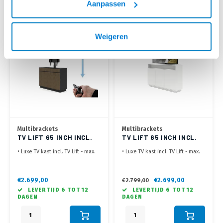
Aanpassen
bedienen met App via telefoon
bedienen met App via telefoon
-4%
Weigeren
Multibrackets
Multibrackets
TV LIFT 65 INCH INCL.
TV LIFT 65 INCH INCL.
AV KAST WALNOOT
AV KAST WIT
• Luxe TV kast incl. TV Lift - max.
• Luxe TV kast incl. TV Lift - max.
65 inch
65 inch
• Zowel in zwart als wit
• Zowel in zwart als wit
verkrijgbaar
verkrijgbaar
€2.699,00
€2.699,00
€2.799,00
• Verborgen wielen voor
• Verborgen wielen voor
LEVERTIJD 6 TOT 12
LEVERTIJD 6 TOT 12
eenvoudige verplaatsing
eenvoudige verplaatsing
DAGEN
DAGEN