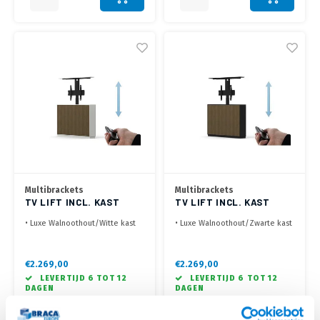
Multibrackets
Multibrackets
TV LIFT INCL. KAST
TV LIFT INCL. KAST
SLIMLINE 55 INCH
SLIMLINE 55 INCH
• Luxe Walnoothout/Witte kast
• Luxe Walnoothout/Zwarte kast
WALNOOT/WIT
WALNOOT/ZWART
met TV lift
met TV lift
• 1350 x 950 x 266 mm, voorzien
• 1350 x 950 x 266 mm, voorzien
van wieltjes (optioneel te
van wieltjes (optioneel te
€2.269,00
€2.269,00
monteren)
monteren)
LEVERTIJD 6 TOT 12
LEVERTIJD 6 TOT 12
• Geschikt voor schermen tot
• Geschikt voor schermen tot
DAGEN
DAGEN
max. 55 inch
max. 55 inch
• Geleverd incl.
• Geleverd incl.