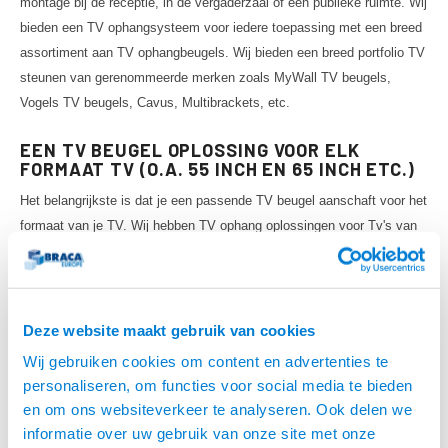
montage bij de receptie, in de vergaderzaal of een publieke ruimte. Wij
bieden een TV ophangsysteem voor iedere toepassing met een breed
assortiment aan TV ophangbeugels. Wij bieden een breed portfolio TV
steunen van gerenommeerde merken zoals MyWall TV beugels,
Vogels TV beugels, Cavus, Multibrackets, etc.
EEN TV BEUGEL OPLOSSING VOOR ELK
FORMAAT TV (O.A. 55 INCH EN 65 INCH ETC.)
Het belangrijkste is dat je een passende TV beugel aanschaft voor het
formaat van je TV. Wij hebben TV ophang oplossingen voor Tv's van
o.a. 26 inch, 32 inch, 43 inch, 55 inch, maar ook voor de grotere Tv's
zoals 65 inch, 75 inch, 86 inch, 98 inch en zelfs 100 inch of groter. Je
kunt snel de juiste beugel voor je TV selecteren met behulp van onze
filters. Afhankelijk van de grote van je TV kies je de filter TV beugel
Deze website maakt gebruik van cookies
43 inch, TV beugel 55 inch, TV beugel 75 inch etc. Daarnaast is er
Wij gebruiken cookies om content en advertenties te
ook een filter voor het gewicht van je TV, zodat je altijd een veilige TV
personaliseren, om functies voor social media te bieden
beugel kiest om je TV op te hangen.
en om ons websiteverkeer te analyseren. Ook delen we
informatie over uw gebruik van onze site met onze