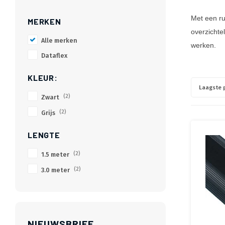
Met een ru
MERKEN
overzichte
Alle merken
werken.
Dataflex
KLEUR:
Laagste p
Zwart
(2)
Grijs
(2)
LENGTE
1.5 meter
(2)
3.0 meter
(2)
NIEUWSBRIEF