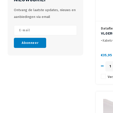
Ontvang de laatste updates, nieuws en
aanbiedingen via email
Datafle
VLOER
• Kabels
Abonneer
• Meerde
stroom -
• Eenvou
€35,95
meegelev
Ver