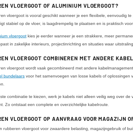
EN VLOERGOOT OF ALUMINIUM VLOERGOOT?
en vloergoot is vooral geschikt wanneer je een flexibele, eenvoudig t
 ligt stabiel op de vloer, is laagdrempelig te plaatsen en is praktisch v
nium vloergoot
kies je eerder wanneer je een strakkere, meer permanen
ast in zakelijke interieurs, projectinrichting en situaties waar uitstrali
EN VLOERGOOT COMBINEREN MET ANDERE KABE
ren vloergoot wordt vaak gecombineerd met andere kabelmanagemen
el bundelaars
voor het samenvoegen van losse kabels of oplossingen 
en.
iste combinatie te kiezen, werk je kabels niet alleen veilig weg over de 
nt. Zo ontstaat een complete en overzichtelijke kabelroute.
EN VLOERGOOT OP AANVRAAG VOOR MAGAZIJN O
n rubberen vloergoot voor zwaardere belasting, magazijngebruik of bu