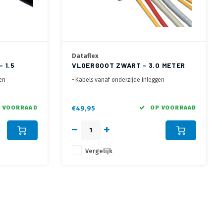
Dataflex
 1.5
VLOERGOOT ZWART - 3.0 METER
gen
• Kabels vanaf onderzijde inleggen
cheiding
• Meerdere kabelkanalen voor scheiding
stroom -en datakabels
estigen met
• Eenvoudig aan de vloer te bevestigen met
 VOORRAAD
€49,95
OP VOORRAAD
kband
meegeleverde dubbelzijdig plakband
Vergelijk