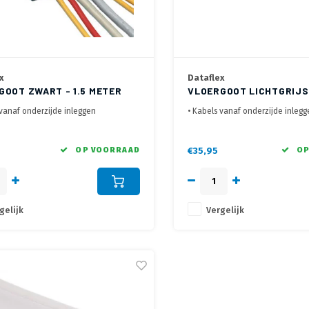
x
Dataflex
GOOT ZWART - 1.5 METER
VLOERGOOT LICHTGRIJS-
METER
 vanaf onderzijde inleggen
• Kabels vanaf onderzijde inleg
re kabelkanalen voor scheiding
• Meerdere kabelkanalen voor s
en datakabels
stroom -en datakabels
dig aan de vloer te bevestigen met
• Eenvoudig aan de vloer te bev
OP VOORRAAD
€35,95
OP
erde dubbelzijdig plakband
meegeleverde dubbelzijdig pla
gelijk
Vergelijk