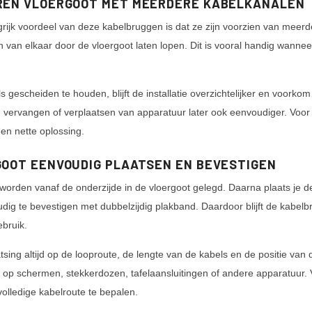
REN VLOERGOOT MET MEERDERE KABELKANALEN
rijk voordeel van deze kabelbruggen is dat ze zijn voorzien van meerd
 van elkaar door de vloergoot laten lopen. Dit is vooral handig wannee
s gescheiden te houden, blijft de installatie overzichtelijker en voorko
, vervangen of verplaatsen van apparatuur later ook eenvoudiger. Voor 
 en nette oplossing.
OOT EENVOUDIG PLAATSEN EN BEVESTIGEN
worden vanaf de onderzijde in de vloergoot gelegd. Daarna plaats je de 
udig te bevestigen met dubbelzijdig plakband. Daardoor blijft de kabelbr
bruik.
aatsing altijd op de looproute, de lengte van de kabels en de positie van
g op schermen, stekkerdozen, tafelaansluitingen of andere apparatuur. V
volledige kabelroute te bepalen.