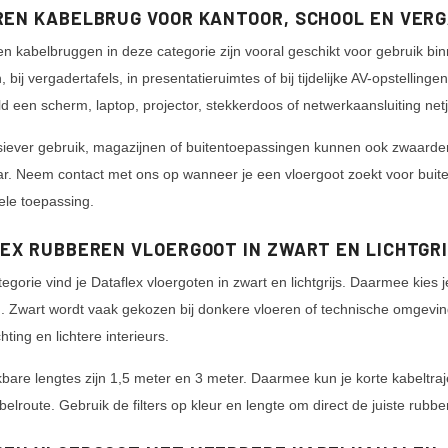
EN KABELBRUG VOOR KANTOOR, SCHOOL EN VER
n kabelbruggen in deze categorie zijn vooral geschikt voor gebruik bi
n, bij vergadertafels, in presentatieruimtes of bij tijdelijke AV-opstell
ld een scherm, laptop, projector, stekkerdoos of netwerkaansluiting net
siever gebruik, magazijnen of buitentoepassingen kunnen ook zwaarde
r. Neem contact met ons op wanneer je een vloergoot zoekt voor buit
ele toepassing.
EX RUBBEREN VLOERGOOT IN ZWART EN LICHTGR
egorie vind je Dataflex vloergoten in zwart en lichtgrijs. Daarmee kies j
. Zwart wordt vaak gekozen bij donkere vloeren of technische omgevingen
chting en lichtere interieurs.
bare lengtes zijn 1,5 meter en 3 meter. Daarmee kun je korte kabeltr
belroute. Gebruik de filters op kleur en lengte om direct de juiste rubbe