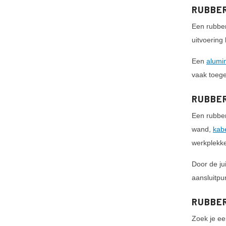
RUBBER
Een rubber
uitvoering
Een
alumi
vaak toegep
RUBBER
Een rubbe
wand,
kab
werkplekk
Door de ju
aansluitpu
RUBBER
Zoek je ee