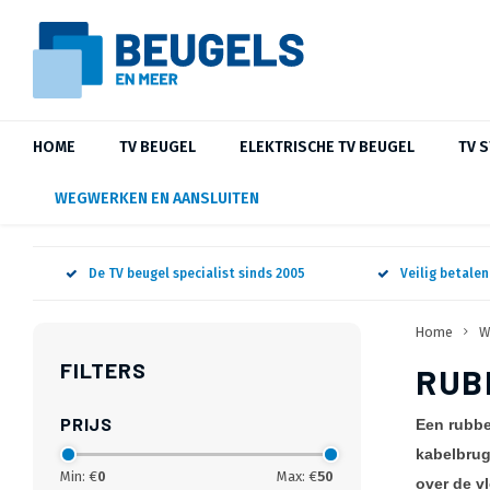
HOME
TV BEUGEL
ELEKTRISCHE TV BEUGEL
TV 
WEGWERKEN EN AANSLUITEN
De TV beugel specialist sinds 2005
Veilig betale
Home
W
FILTERS
RUB
PRIJS
Een rubbe
kabelbrug
Min: €
0
Max: €
50
over de vl