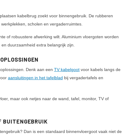
e plaatsen kabelbrug zoekt voor binnengebruik. De rubberen
oor werkplekken, scholen en vergaderruimtes.
te of robuustere afwerking wilt. Aluminium vloergoten worden
ng en duurzaamheid extra belangrijk zijn.
LOPLOSSINGEN
toplossingen. Denk aan een
TV kabelgoot
voor kabels langs de
voor
aansluitingen in het tafelblad
bij vergadertafels en
vloer, maar ook netjes naar de wand, tafel, monitor, TV of
F BUITENGEBRUIK
itengebruik? Dan is een standaard binnenvloergoot vaak niet de