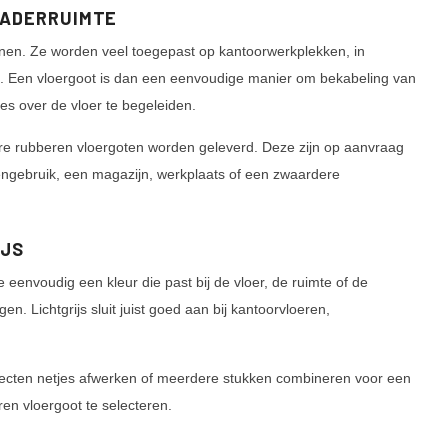
GADERRUIMTE
nnen. Ze worden veel toegepast op kantoorwerkplekken, in
ingen. Een vloergoot is dan een eenvoudige manier om bekabeling van
jes over de vloer te begeleiden.
re rubberen vloergoten worden geleverd. Deze zijn op aanvraag
engebruik, een magazijn, werkplaats of een zwaardere
IJS
e eenvoudig een kleur die past bij de vloer, de ruimte of de
. Lichtgrijs sluit juist goed aan bij kantoorvloeren,
ajecten netjes afwerken of meerdere stukken combineren voor een
ren vloergoot te selecteren.