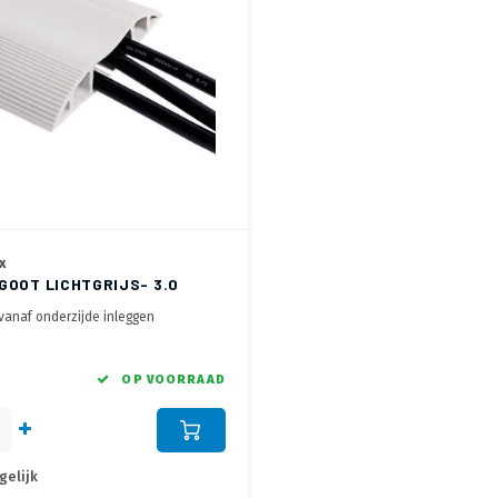
x
GOOT LICHTGRIJS- 3.0
 vanaf onderzijde inleggen
re kabelkanalen voor scheiding
en datakabels
dig aan de vloer te bevestigen met
OP VOORRAAD
erde dubbelzijdig plakband
gelijk