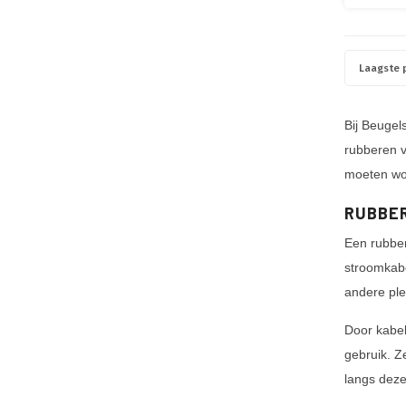
Laagste p
Bij Beugel
rubberen v
moeten wo
RUBBER
Een rubber
stroomkabe
andere ple
Door kabel
gebruik. Z
langs deze