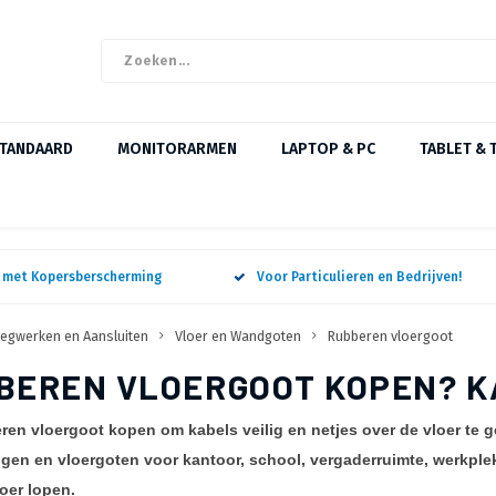
STANDAARD
MONITORARMEN
LAPTOP & PC
TABLET & 
n met Kopersberscherming
Voor Particulieren en Bedrijven!
egwerken en Aansluiten
Vloer en Wandgoten
Rubberen vloergoot
BEREN VLOERGOOT KOPEN? K
ren vloergoot kopen om kabels veilig en netjes over de vloer te g
gen en vloergoten voor kantoor, school, vergaderruimte, werkplek
oer lopen.