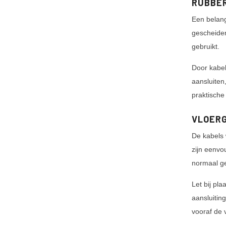
RUBBE
Een belang
gescheiden
gebruikt.
Door kabel
aansluiten
praktische
VLOERG
De kabels 
zijn eenvo
normaal ge
Let bij pl
aansluitin
vooraf de 