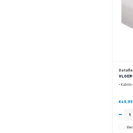
Datafle
VLOER
METER
• Kabels
• Meerde
stroom -
• Eenvou
€49,95
meegelev
Ver