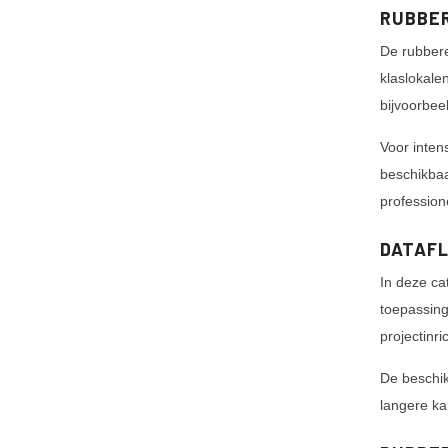
RUBBER
De rubbere
klaslokale
bijvoorbee
Voor inten
beschikbaa
profession
DATAFL
In deze cat
toepassing
projectinri
De beschik
langere ka