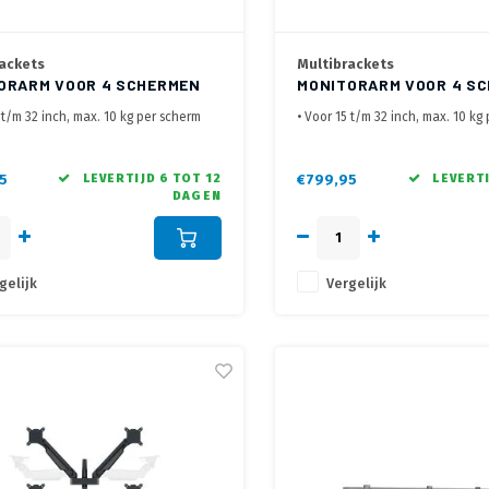
ackets
Multibrackets
ORARM VOOR 4 SCHERMEN
MONITORARM VOOR 4 S
RGRIJS
ZWART
 t/m 32 inch, max. 10 kg per scherm
• Voor 15 t/m 32 inch, max. 10 kg
ele monitor arm voor 4 schermen
• Flexibele monitor arm voor 4 s
adklem en bladdoorvoer
• Met bladklem en bladdoorvoer
5
LEVERTIJD 6 TOT 12
€799,95
LEVERTI
DAGEN
gelijk
Vergelijk