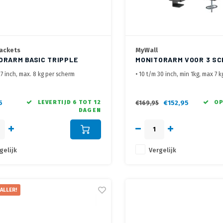
ackets
MyWall
ORARM BASIC TRIPPLE
MONITORARM VOOR 3 S
HL 51-3
27 inch, max. 8 kg per scherm
• 10 t/m 30 inch, min 1kg, max 7 
e ideale parabolische opstelling
• Meest flexibele 3 schermen mo
rd met Bladklem, Bladdoorvoer
• Geleverd met Bladklem en Bla
l verkrijgbaar
5
LEVERTIJD 6 TOT 12
€152,95
OP
€169,95
DAGEN
gelijk
Vergelijk
ALLER!