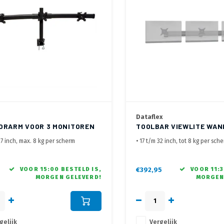
Dataflex
ORARM VOOR 3 MONITOREN
TOOLBAR VIEWLITE WAN
27 inch, max. 8 kg per scherm
• 17 t/m 32 inch, tot 8 kg per sch
chermbreedte 645 mm
• Met korte extensie, draaibaar 
rd met Bladklem
• Toolbar 120 cm lang, voorzien 
wandbevestigingsbeugels
VOOR 15:00 BESTELD IS,
€392,95
VOOR 11:3
MORGEN GELEVERD!
MORGEN
5
• Schermen schuifbaar op de rail
• Te positioneren in licht parabo
opstelling
gelijk
Vergelijk