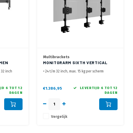
Multibrackets
RMEN
MONITORARM SIXTH VERTICAL
24''-32''
m 32 inch
• 24 t/m 32 inch, max. 15 kg per scherm
40 cm hoog
• VESA 75x75, 100x100, 200x100 mm
• Geleverd met bladklem
en na
JD 6 TOT 12
€1.386,95
LEVERTIJD 6 TOT 12
DAGEN
DAGEN
Vergelijk