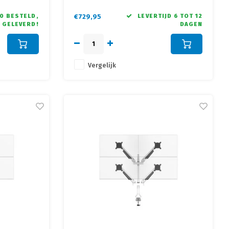
 en achter de
• Sterke monitorsteun ontwikkeld voor de
professionele gebruiker
0 BESTELD,
€729,95
LEVERTIJD 6 TOT 12
 GELEVERD!
DAGEN
Vergelijk