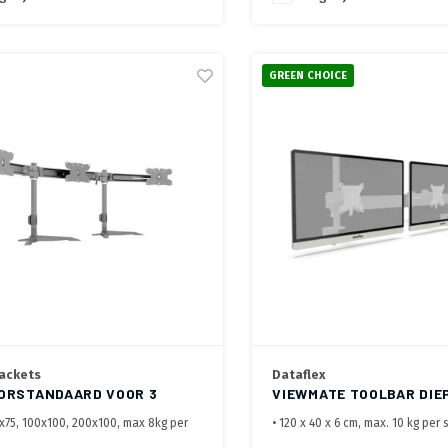
GREEN CHOICE
ackets
Dataflex
ORSTANDAARD VOOR 3
VIEWMATE TOOLBAR DIE
RMEN
VERSTELBAAR
5x75, 100x100, 200x100, max 8kg per
• 120 x 40 x 6 cm, max. 10 kg per
• 3x in diepte verstelbare monit