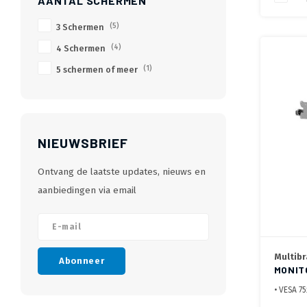
AANTAL SCHERMEN
3 Schermen
(5)
4 Schermen
(4)
5 schermen of meer
(1)
NIEUWSBRIEF
Ontvang de laatste updates, nieuws en
aanbiedingen via email
Multibr
Abonneer
MONIT
SCHE
• VESA 7
scherm