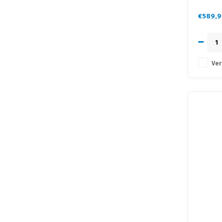
• Geschi
• Option
€589,9
monitor
Ver