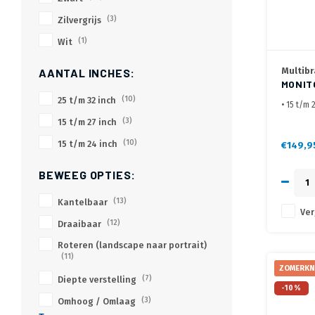
Zilvergrijs
(3)
Wit
(1)
Multibr
AANTAL INCHES:
MONIT
25 t/m 32 inch
(10)
• 15 t/m 
• Maak d
15 t/m 27 inch
(3)
• Geleve
15 t/m 24 inch
(10)
optionee
€149,9
BEWEEG OPTIES:
Kantelbaar
(13)
Ver
Draaibaar
(12)
Roteren (landscape naar portrait)
(11)
ZOMERKN
Diepte verstelling
(7)
-10%
Omhoog / Omlaag
(3)