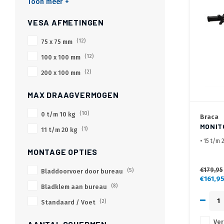
Toon meer +
VESA AFMETINGEN
75 x 75 mm
(12)
100 x 100 mm
(12)
200 x 100 mm
(2)
MAX DRAAGVERMOGEN
0 t/m 10 kg
(10)
Braca
MONIT
11 t/m 20 kg
(1)
• 15 t/m 
• Max. s
MONTAGE OPTIES
• Geleve
€179,95
Bladdoorvoer door bureau
(5)
€161,9
Bladklem aan bureau
(8)
Standaard / Voet
(2)
Ver