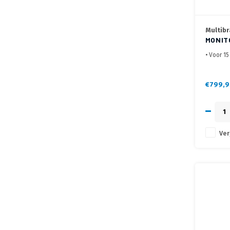
Multibr
MONIT
ZILVE
• Voor 15
• Flexib
• Met bl
€799,9
Ver