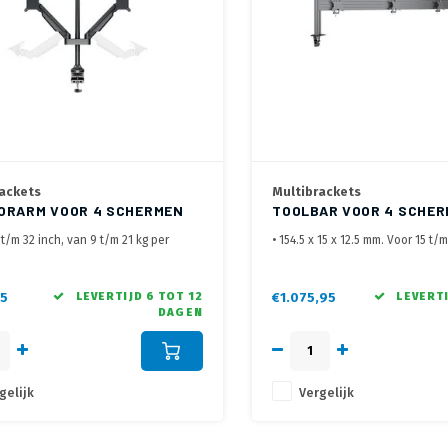
ackets
Multibrackets
ORARM VOOR 4 SCHERMEN
TOOLBAR VOOR 4 SCHE
ART
 t/m 32 inch, van 9 t/m 21 kg per
• 154.5 x 15 x 12.5 mm. Voor 15 t/
• Hoogte midden scherm op +/- 
ele monitor arm voor 4 schermen
max.
adklem en bladdoorvoer
• Eenvoudig en netjes af te stell
5
LEVERTIJD 6 TOT 12
€1.075,95
LEVERTI
DAGEN
bevestigen
gelijk
Vergelijk