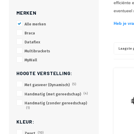
efficiënte
eventueel
MERKEN
Heb je vr
Alle merken
Braca
Dataflex
Laagste p
Multibrackets
MyWall
HOOGTE VERSTELLING:
Met gasveer (Dynamisch)
(5)
Handmatig (met gereedschap)
(4)
Handmatig (zonder gereedschap)
(1)
KLEUR:
Zwart
(10)