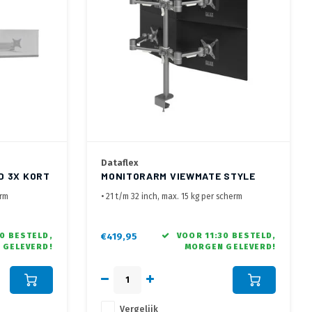
Dataflex
D 3X KORT
MONITORARM VIEWMATE STYLE
622
erm
• 21 t/m 32 inch, max. 15 kg per scherm
en kantelbaar
• VESA 75x75, 100x100 mm
van 2
• Geleverd met bladklem en bladdoorvoer
0 BESTELD,
€419,95
VOOR 11:30 BESTELD,
 GELEVERD!
MORGEN GELEVERD!
s
lische
Vergelijk