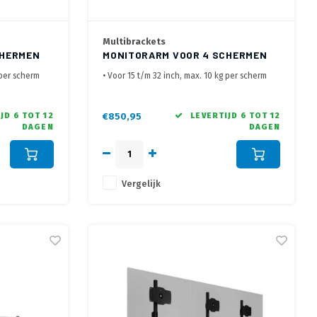
Multibrackets
CHERMEN
MONITORARM VOOR 4 SCHERMEN
WIT
 per scherm
• Voor 15 t/m 32 inch, max. 10 kg per scherm
chermen
• Flexibele monitor arm voor 4 schermen
• Met bladklem en bladdoorvoer
JD 6 TOT 12
€850,95
LEVERTIJD 6 TOT 12
DAGEN
DAGEN
Vergelijk