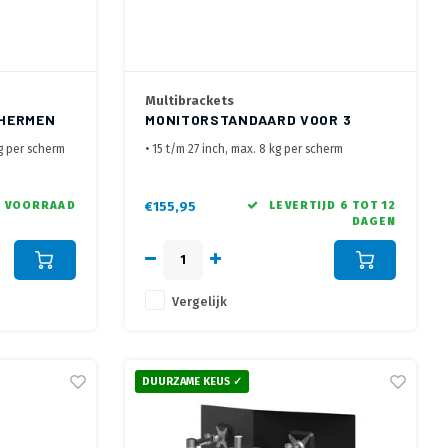
Multibrackets
CHERMEN
MONITORSTANDAARD VOOR 3
SCHERMEN BASIC TRIPPLE
kg per scherm
• 15 t/m 27 inch, max. 8 kg per scherm
nitorarm
• VESA 75x75 t/m VESA 100x100 mm
ddoorvoer
• Maak de ideale gebogen opstelling
 VOORRAAD
€155,95
LEVERTIJD 6 TOT 12
DAGEN
Vergelijk
DUURZAME KEUS ✓