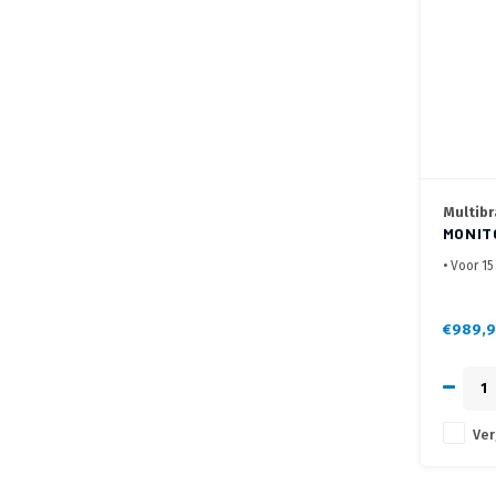
Multibr
MONIT
HD ZW
• Voor 15
scherm
• Flexib
• Met bl
€989,9
Ver