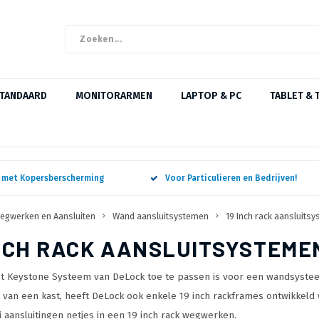
STANDAARD
MONITORARMEN
LAPTOP & PC
TABLET & 
n met Kopersberscherming
Voor Particulieren en Bedrijven!
egwerken en Aansluiten
Wand aansluitsystemen
19 Inch rack aansluits
INCH RACK AANSLUITSYSTEME
t Keystone Systeem van DeLock toe te passen is voor een wandsysteem
t van een kast, heeft DeLock ook enkele 19 inch rackframes ontwikkel
ei aansluitingen netjes in een 19 inch rack wegwerken.