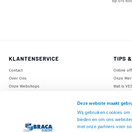
op 075 655
KLANTENSERVICE
TIPS &
Contact
Online of
Over Ons
Onze Mer
Onze Webshops
Wat is VE
Levertijden, dagen en voorwaarden
TV beugel
Verzendkosten
TV standa
Deze website maakt gebru
Retourneren en service
TV lift ke
Wij gebruiken cookies om c
Garantie
Monitora
bieden en om ons websitev
Betaalmethoden en voorwaarden
SiteMap
met onze partners voor so