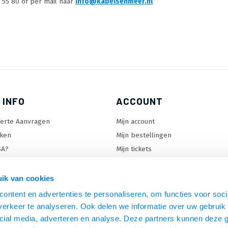
 55 80 of per mail naar
info@kabelsenmeer.nl
 INFO
ACCOUNT
ferte Aanvragen
Mijn account
ken
Mijn bestellingen
SA?
Mijn tickets
 keuzehulp
Mijn wenslijst
ard keuzehulp
ik van cookies
uzehulp
ontent en advertenties te personaliseren, om functies voor soci
rm keuzehulp
erkeer te analyseren. Ook delen we informatie over uw gebruik 
cial media, adverteren en analyse. Deze partners kunnen deze