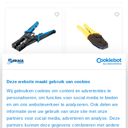
Plafondbeugels
Vloer/plafond/wand montage
Medische beugels
Fiets beugels
Stroomkabels
Sound
HDMI 
USB C
USB C 
Netwe
Stroo
Coax &
RCA &
XLR &
BNC T
TV standaarden
Accessoires
Monitorarm accessoires
Magnetron beugels
HDMI 
USB 2
Netwe
Overi
BNC / SDI Kabels
Coax 
RCA &
Conne
BNC A
Accessoires TV liften
Draaiplateau
HDMI 
Netwe
Verle
Coax en F-Connector Kabels
HDMI 
Stekk
Composiet Video Kabels
Power
Audio kabels
KEM
BNC KRIMPTANG HT
COMPRESSIE TANG VOOR
Stroo
BNC Crimp pliers
Deze website maakt gebruik van cookies
F, BNC EN RCA
XLR en Jack Kabels
• Voor F, BNC en RCA Stekkers
CONNECTOREN
• Met waterdichte plug-in
Wij gebruiken cookies om content en advertenties te
klemtechniek
Speaker kabels
€37,95
personaliseren, om functies voor social media te bieden
• Kleur handvat kan afwijken
€29,95
en om ons websiteverkeer te analyseren. Ook delen we
t.o.z. van de afbeelding
LEVERTIJD 2 TOT 5
DAGEN
informatie over uw gebruik van onze site met onze
partners voor social media, adverteren en analyse. Deze
partners kunnen deze gegevens combineren met andere