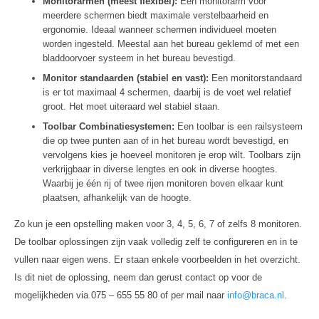
Monitorarmen (meest flexibel):
Een monitorarm voor
meerdere schermen biedt maximale verstelbaarheid en
ergonomie. Ideaal wanneer schermen individueel moeten
worden ingesteld. Meestal aan het bureau geklemd of met een
bladdoorvoer systeem in het bureau bevestigd.
Monitor standaarden (stabiel en vast):
Een monitorstandaard
is er tot maximaal 4 schermen, daarbij is de voet wel relatief
groot. Het moet uiteraard wel stabiel staan.
Toolbar Combinatiesystemen:
Een toolbar is een railsysteem
die op twee punten aan of in het bureau wordt bevestigd, en
vervolgens kies je hoeveel monitoren je erop wilt. Toolbars zijn
verkrijgbaar in diverse lengtes en ook in diverse hoogtes.
Waarbij je één rij of twee rijen monitoren boven elkaar kunt
plaatsen, afhankelijk van de hoogte.
Zo kun je een opstelling maken voor 3, 4, 5, 6, 7 of zelfs 8 monitoren.
De toolbar oplossingen zijn vaak volledig zelf te configureren en in te
vullen naar eigen wens. Er staan enkele voorbeelden in het overzicht.
Is dit niet de oplossing, neem dan gerust contact op voor de
mogelijkheden via 075 – 655 55 80 of per mail naar
info@braca.nl
.