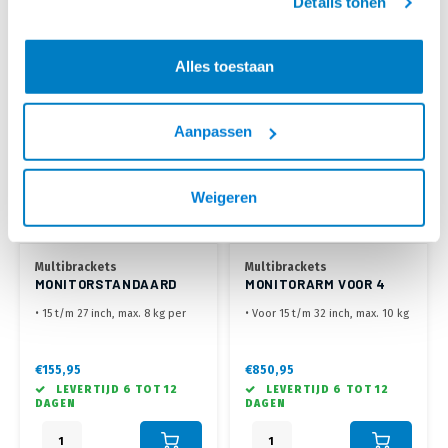
Details tonen
Alles toestaan
Aanpassen
Weigeren
Multibrackets
Multibrackets
MONITORSTANDAARD
MONITORARM VOOR 4
VOOR 3 SCHERMEN BASIC
SCHERMEN WIT
• 15 t/m 27 inch, max. 8 kg per
• Voor 15 t/m 32 inch, max. 10 kg
TRIPPLE
scherm
per scherm
• VESA 75x75 t/m VESA 100x100
• Flexibele monitor arm voor 4
mm
schermen
€155,95
€850,95
• Maak de ideale gebogen
• Met bladklem en
LEVERTIJD 6 TOT 12
LEVERTIJD 6 TOT 12
opstelling
bladdoorvoer
DAGEN
DAGEN