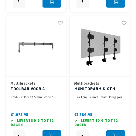
Multibrackets
Multibrackets
TOOLBAR VOOR 4
MONITORARM SIXTH
SCHERMEN
VERTICAL 24''-32''
• 154.5 x 15 x 12.5 mm. Voor 15
• 24 t/m 32 inch, max. 15 kg per
t/m 32 inch
scherm
• Hoogte midden scherm op +/-
• VESA 75x75, 100x100, 200x100
40 cm hoog max.
mm
€1.075,95
€1.386,95
• Eenvoudig en netjes af te
• Geleverd met bladklem
LEVERTIJD 6 TOT 12
LEVERTIJD 6 TOT 12
stellen na bevestigen
DAGEN
DAGEN