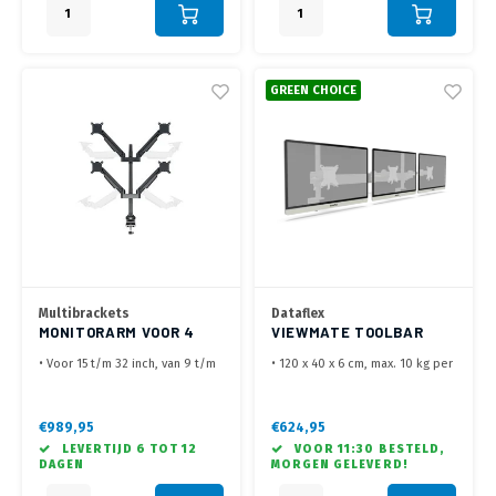
rails
• Te positioneren in licht
parabolische opstelling
GREEN CHOICE
Multibrackets
Dataflex
MONITORARM VOOR 4
VIEWMATE TOOLBAR
SCHERMEN HD ZWART
DIEPTE VERSTELBAAR
• Voor 15 t/m 32 inch, van 9 t/m
• 120 x 40 x 6 cm, max. 10 kg per
21 kg per scherm
scherm
• Flexibele monitor arm voor 4
• 3x in diepte verstelbare
schermen
monitorarmen
€989,95
€624,95
• Met bladklem en
• Kabelbegeleiding op de armen
LEVERTIJD 6 TOT 12
VOOR 11:30 BESTELD,
bladdoorvoer
en achter de Toolbar
DAGEN
MORGEN GELEVERD!