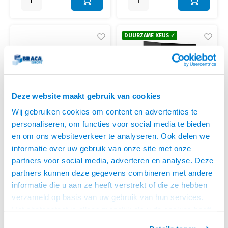
DUURZAME KEUS ✓
Deze website maakt gebruik van cookies
Wij gebruiken cookies om content en advertenties te
personaliseren, om functies voor social media te bieden
en om ons websiteverkeer te analyseren. Ook delen we
Multibrackets
Dataflex
MONITORARM VOOR 4
MONITORARM VIEWMATE
informatie over uw gebruik van onze site met onze
SCHERMEN ZWART
STYLE 622
partners voor social media, adverteren en analyse. Deze
• Voor 15 t/m 32 inch, max. 10 kg
• 21 t/m 32 inch, max. 15 kg per
per scherm
scherm
partners kunnen deze gegevens combineren met andere
• Flexibele monitor arm voor 4
• VESA 75x75, 100x100 mm
informatie die u aan ze heeft verstrekt of die ze hebben
schermen
• Geleverd met bladklem en
€799,95
€419,95
• Met bladklem en
bladdoorvoer
verzameld op basis van uw gebruik van hun services.
LEVERTIJD 6 TOT 12
VOOR 11:30 BESTELD,
bladdoorvoer
DAGEN
MORGEN GELEVERD!
Het chatcontact is alleen mogelijk als u de cookies heeft
geaccepteerd.