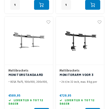
Multibrackets
Multibrackets
MONITORSTANDAARD
MONITORARM VOOR 3
VOOR 3 SCHERMEN
SCHERMEN
• VESA 75x75, 100x100, 200x100,
• 24 t/m 32 inch, max. 8 kg per
max 8kg per scherm
scherm
• Geschikt voor 24 t/m 32 inch
• VESA 75x75, 100x100 en
monitoren
200x100 mm
€589,95
€729,95
• Optioneel uit te breiden naar
• Sterke monitorsteun
LEVERTIJD 6 TOT 12
LEVERTIJD 6 TOT 12
meer monitoren
ontwikkeld voor de
DAGEN
DAGEN
professionele gebruiker