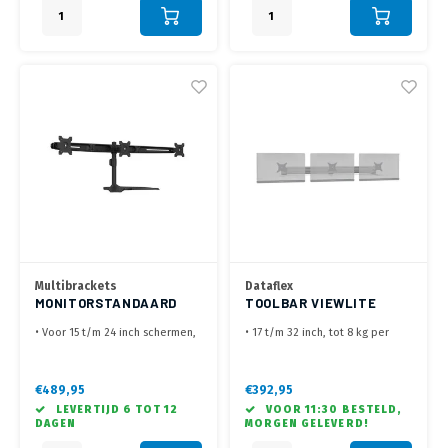
Multibrackets
Dataflex
MONITORSTANDAARD
TOOLBAR VIEWLITE
VOOR 3 SCHERMEN
WAND 3X KORT
• Voor 15 t/m 24 inch schermen,
• 17 t/m 32 inch, tot 8 kg per
max 8 kg per scherm
scherm
• Maak de ideale gebogen
• Met korte extensie, draaibaar
opstelling
en kantelbaar
€489,95
€392,95
• Optioneel uit te breiden naar
• Toolbar 120 cm lang, voorzien
LEVERTIJD 6 TOT 12
VOOR 11:30 BESTELD,
meer schermen
van 2 wandbevestigingsbeugels
DAGEN
MORGEN GELEVERD!
• Schermen schuifbaar op de