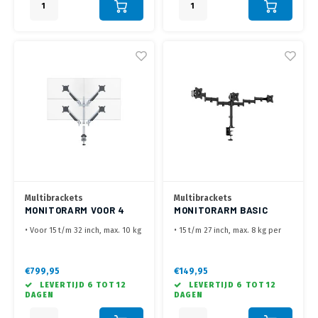
Multibrackets
Multibrackets
MONITORARM VOOR 4
MONITORARM BASIC
SCHERMEN ZILVERGRIJS
TRIPPLE
• Voor 15 t/m 32 inch, max. 10 kg
• 15 t/m 27 inch, max. 8 kg per
per scherm
scherm
• Flexibele monitor arm voor 4
• Maak de ideale parabolische
schermen
opstelling
€799,95
€149,95
• Met bladklem en
• Geleverd met Bladklem,
LEVERTIJD 6 TOT 12
LEVERTIJD 6 TOT 12
bladdoorvoer
Bladdoorvoer optioneel
DAGEN
DAGEN
verkrijgbaar