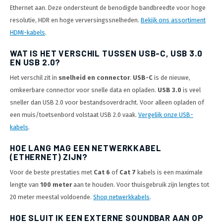
Ethernet aan. Deze ondersteunt de benodigde bandbreedte voor hoge
resolutie, HDR en hoge verversingssnelheden.
Bekijk ons assortiment
HDMI-kabels
.
WAT IS HET VERSCHIL TUSSEN USB-C, USB 3.0
EN USB 2.0?
Het verschil zit in
snelheid en connector
.
USB-C
is de nieuwe,
omkeerbare connector voor snelle data en opladen.
USB 3.0
is veel
sneller dan USB 2.0 voor bestandsoverdracht. Voor alleen opladen of
een muis/toetsenbord volstaat USB 2.0 vaak.
Vergelijk onze USB-
kabels
.
HOE LANG MAG EEN NETWERKKABEL
(ETHERNET) ZIJN?
Voor de beste prestaties met
Cat 6
of
Cat 7
kabels is een maximale
lengte van
100 meter
aan te houden. Voor thuisgebruik zijn lengtes tot
20 meter meestal voldoende.
Shop netwerkkabels
.
HOE SLUIT IK EEN EXTERNE SOUNDBAR AAN OP