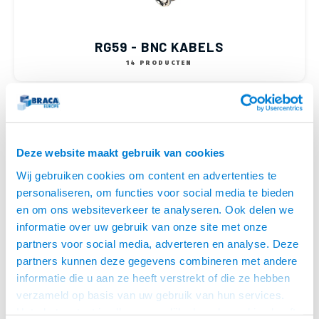
RG59 - BNC KABELS
14 PRODUCTEN
Deze website maakt gebruik van cookies
Wij gebruiken cookies om content en advertenties te
personaliseren, om functies voor social media te bieden
en om ons websiteverkeer te analyseren. Ook delen we
informatie over uw gebruik van onze site met onze
partners voor social media, adverteren en analyse. Deze
RG58 - BNC KABELS
partners kunnen deze gegevens combineren met andere
13 PRODUCTEN
informatie die u aan ze heeft verstrekt of die ze hebben
verzameld op basis van uw gebruik van hun services.
Het chatcontact is alleen mogelijk als u de cookies heeft