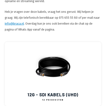
opname en streaming wereld.
Optica
6.35 m
Plafondbeugels
Vloer/plafond/wand montage
Medische beugels
Fiets beugels
Stroomkabels
Sound
USB C 
HDMI 
Netwe
Stroo
BNC T
Coax &
Heb je vragen over deze kabels, vraag het ons gerust. Wij helpen je
RCA &
XLR &
TV standaarden
Accessoires
Monitorarm accessoires
Magnetron beugels
graag. Wij zijn telefonisch bereikbaar op 075 655 55 80 of per mail naar
USB 2
BNC / SDI Kabels
HDMI 
Netwe
Overi
BNC A
Coax 
info@braca.nl
. Overdag kun je ons ook bereiken via de chat op de
RCA &
Conne
Accessoires TV liften
Draaiplateau
pagina of Whats App vanaf de pagina.
HDMI 
Netwe
Verle
Coax en F-Connector Kabels
HDMI 
Stekk
Composiet Video Kabels
Power
Audio kabels
Stroo
XLR en Jack Kabels
Speaker kabels
12G - SDI KABELS (UHD)
12 PRODUCTEN