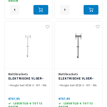
DAGEN
kg max.
• Vaste bevestiging met
schroeven aan het
vloeroppervlak
Multibrackets
Multibrackets
ELEKTRISCHE VLOER-
ELEKTRISCHE VLOER-
WAND LIFT WIT
WAND LIFT ZWART
• Hoogte hart VESA +/- 101 - 166
• Hoogte hart VESA +/- 101 - 166
cm, max 60kg
cm, max 60kg
• Geschikt voor VESA 100 x 100
• Geschikt voor VESA 100 x 100
mm en 600 x 400 mm
mm en 600 x 400 mm
€707,95
€707,95
• Elektrisch in hoogte
• Elektrisch in hoogte
LEVERTIJD 6 TOT 12
LEVERTIJD 6 TOT 12
verstelbaar
verstelbaar
DAGEN
DAGEN