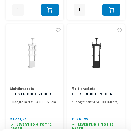
300x300, 300x400, 400x200,
intern kabelmanagement.
400x300, 400x400, 600x400
mm
• Optimaal installatie gemak en
kabelmanagement
Multibrackets
Multibrackets
ELEKTRISCHE VLOER -
ELEKTRISCHE VLOER -
WANDBEUGEL LIFT WIT
WAND LIFT ZWART
• Hoogte hart VESA 100-160 cm,
• Hoogte hart VESA 100-160 cm,
max 120 kg
max 120 kg
• Plaats op de vloer en monteer
• Plaats op de vloer en monteer
tegen de wand
tegen de wand
€1.261,95
€1.261,95
• Elektrisch in hoogte
• Elektrisch in hoogte
LEVERTIJD 6 TOT 12
LEVERTIJD 6 TOT 12
verstelbaar
verstelbaar
DAGEN
DAGEN