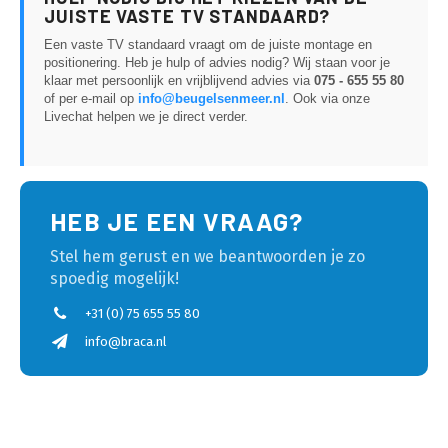
JUISTE VASTE TV STANDAARD?
Een vaste TV standaard vraagt om de juiste montage en
positionering. Heb je hulp of advies nodig? Wij staan voor je
klaar met persoonlijk en vrijblijvend advies via
075 - 655 55 80
of per e-mail op
info@beugelsenmeer.nl
. Ook via onze
Livechat helpen we je direct verder.
HEB JE EEN VRAAG?
Stel hem gerust en we beantwoorden je zo
spoedig mogelijk!
+31 (0) 75 655 55 80
info@braca.nl