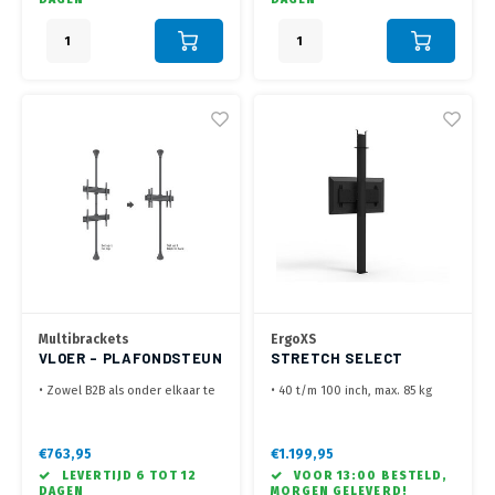
Multibrackets
ErgoXS
VLOER - PLAFONDSTEUN
STRETCH SELECT
VOOR 2 SCHERMEN
VLOER-PLAFOND 3600
• Zowel B2B als onder elkaar te
• 40 t/m 100 inch, max. 85 kg
monteren
• Bevestig tussen vloer en
• 2 schermen van 40 t/m 65 inch,
plafond
max. 50 kg per scherm
• Geschikt voor ruimtes tot 360
€763,95
€1.199,95
• VESA 100x100, 100x200,
cm hoog
LEVERTIJD 6 TOT 12
VOOR 13:00 BESTELD,
200x100, 200x200, 300x200,
• Professionele oplossing met
DAGEN
MORGEN GELEVERD!