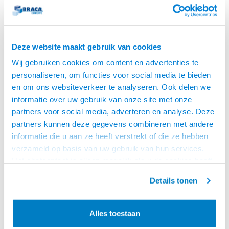
Deze website maakt gebruik van cookies
Wij gebruiken cookies om content en advertenties te
personaliseren, om functies voor social media te bieden
en om ons websiteverkeer te analyseren. Ook delen we
informatie over uw gebruik van onze site met onze
partners voor social media, adverteren en analyse. Deze
partners kunnen deze gegevens combineren met andere
informatie die u aan ze heeft verstrekt of die ze hebben
verzameld op basis van uw gebruik van hun services.
Multibrackets
Het chatcontact is alleen mogelijk als u de cookies heeft
VLOER/WAND
STANDAARD
geaccepteerd.
• 40 t/m 110 inch, max. 160 kg
Details tonen
ELEKTRISCH 160KG SD
• Elektrisch in hoogte
verstelbaar van 110 t/m 160 cm
(hart VESA)
€2.338,95
• Zet op de vloer en bevestig
Alles toestaan
LEVERTIJD 6 TOT 12
tegen de wand.
DAGEN