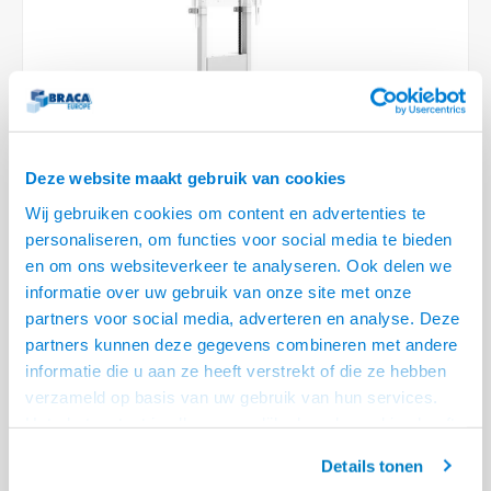
Optica
6.35 m
Plafondbeugels
Vloer/plafond/wand montage
Medische beugels
Fiets beugels
Stroomkabels
Sound
USB C 
HDMI 
Netwe
Stroo
BNC T
Coax &
RCA &
XLR &
TV standaarden
Accessoires
Monitorarm accessoires
Magnetron beugels
BNC / SDI Kabels
USB 2
HDMI 
Netwe
Overi
BNC A
Coax 
RCA &
Conne
Accessoires TV liften
Draaiplateau
Coax en F-Connector Kabels
HDMI 
Netwe
Verle
Composiet Video Kabels
Deze website maakt gebruik van cookies
HDMI 
Stekk
Wij gebruiken cookies om content en advertenties te
Audio kabels
personaliseren, om functies voor social media te bieden
€1.261,95
Power
en om ons websiteverkeer te analyseren. Ook delen we
XLR en Jack Kabels
informatie over uw gebruik van onze site met onze
LEVERTIJD 6 TOT 12 DAGEN
Stroo
partners voor social media, adverteren en analyse. Deze
Speaker kabels
• Hoogte hart VESA 100-160 cm, max 120 kg
partners kunnen deze gegevens combineren met andere
• Plaats op de vloer en monteer tegen de wand
informatie die u aan ze heeft verstrekt of die ze hebben
verzameld op basis van uw gebruik van hun services.
• Elektrisch in hoogte verstelbaar
Lees meer
Het chatcontact is alleen mogelijk als u de cookies heeft
Offerte aanvragen? Bel, mail, chat of maak een login aan! (075 - 655
geaccepteerd.
55 80 of mail naar
info@braca.nl
)
Details tonen