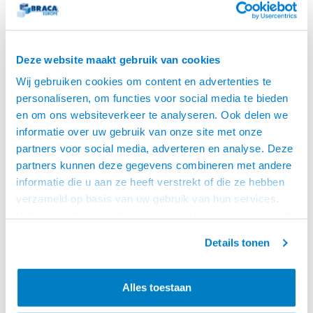
Deze website maakt gebruik van cookies
Wij gebruiken cookies om content en advertenties te
personaliseren, om functies voor social media te bieden
en om ons websiteverkeer te analyseren. Ook delen we
informatie over uw gebruik van onze site met onze
partners voor social media, adverteren en analyse. Deze
partners kunnen deze gegevens combineren met andere
ACT
ACT
informatie die u aan ze heeft verstrekt of die ze hebben
STROOMKABEL C13 NAAR
STROOMKABEL C13 NAAR
verzameld op basis van uw gebruik van hun services.
C14 - 0.9 METER
C14 - 1.2 METER
ACT Netsnoer C13 - C14 zwart 0,9
ACT Netsnoer C13 - C14 zwart 1,2
Het chatcontact is alleen mogelijk als u de cookies heeft
m
m
geaccepteerd.
Details tonen
€4,95
€4,95
VOOR 15:00 BESTELD,
VOOR 15:00 BESTELD,
MORGEN GELEVERD!
MORGEN GELEVERD!
Alles toestaan