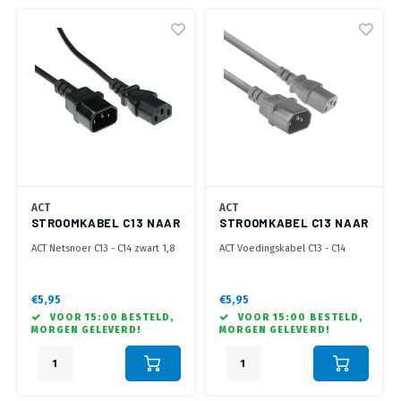
ACT
ACT
STROOMKABEL C13 NAAR
STROOMKABEL C13 NAAR
C14 - 1.8 METER
C14 - 1.8 METER
ACT Netsnoer C13 - C14 zwart 1,8
ACT Voedingskabel C13 - C14
m
zwart 1,8 m, Zip Bag
€5,95
€5,95
VOOR 15:00 BESTELD,
VOOR 15:00 BESTELD,
MORGEN GELEVERD!
MORGEN GELEVERD!