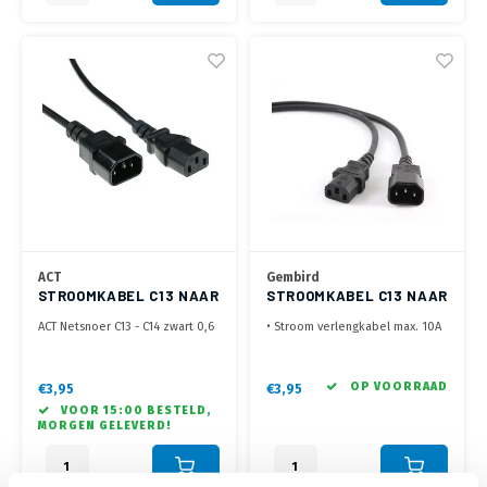
ACT
Gembird
STROOMKABEL C13 NAAR
STROOMKABEL C13 NAAR
C14 - 0.6 METER
C14 - 1.8 METER
ACT Netsnoer C13 - C14 zwart 0,6
• Stroom verlengkabel max. 10A
m
• C 13 input - C 14 output
• VDE Keurmerk, RoHS gekeurd,
gegoten pluggen met
OP VOORRAAD
€3,95
€3,95
trekontlasting
VOOR 15:00 BESTELD,
MORGEN GELEVERD!