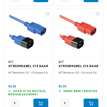
ACT
ACT
STROOMKABEL C13 NAAR
STROOMKABEL C13 NAAR
C14 - 0.6 METER
C14 - 0.6 METER
ACT Netsnoer C13 - C14 blauw 0,6
ACT Netsnoer C13 - C14 rood 0,6
m
m
€3,95
€3,95
VOOR 15:00 BESTELD,
VRAAG NAAR LEVERTIJD
MORGEN GELEVERD!