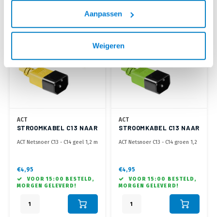
Aanpassen
Weigeren
ACT
ACT
STROOMKABEL C13 NAAR
STROOMKABEL C13 NAAR
C14 - 1.2 METER
C14 - 1.2 METER
ACT Netsnoer C13 - C14 geel 1,2 m
ACT Netsnoer C13 - C14 groen 1,2
m
€4,95
€4,95
VOOR 15:00 BESTELD,
VOOR 15:00 BESTELD,
MORGEN GELEVERD!
MORGEN GELEVERD!