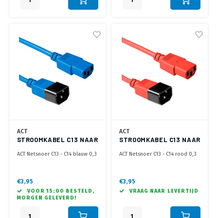
ACT
ACT
STROOMKABEL C13 NAAR
STROOMKABEL C13 NAAR
C14 - 0.3 METER
C14 - 0.3 METER
ACT Netsnoer C13 - C14 blauw 0,3
ACT Netsnoer C13 - C14 rood 0,3
m
m
€3,95
€3,95
VOOR 15:00 BESTELD,
VRAAG NAAR LEVERTIJD
MORGEN GELEVERD!