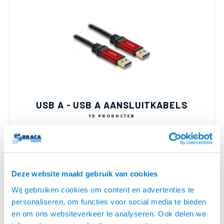
Optica
6.35 m
Plafondbeugels
Vloer/plafond/wand montage
Medische beugels
Fiets beugels
Sound
USB C 
HDMI 
Netwe
Stroo
BNC T
Coax &
Stroomkabels
RCA &
XLR &
TV standaarden
Accessoires
Monitorarm accessoires
Magnetron beugels
USB 2
HDMI 
Netwe
Overi
BNC A
Coax 
BNC / SDI Kabels
RCA &
Conne
Accessoires TV liften
Draaiplateau
HDMI 
Netwe
Verle
Coax en F-Connector Kabels
HDMI 
Stekk
Composiet Video Kabels
USB A - USB A AANSLUITKABELS
19 PRODUCTEN
Power
Audio kabels
Stroo
XLR en Jack Kabels
Speaker kabels
Deze website maakt gebruik van cookies
Wij gebruiken cookies om content en advertenties te
personaliseren, om functies voor social media te bieden
en om ons websiteverkeer te analyseren. Ook delen we