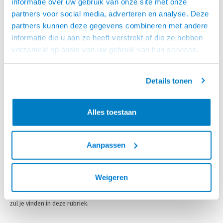
informatie over uw gebruik van onze site met onze
partners voor social media, adverteren en analyse. Deze
USB A - USB A VERLENGKABELS
partners kunnen deze gegevens combineren met andere
22 PRODUCTEN
informatie die u aan ze heeft verstrekt of die ze hebben
verzameld op basis van uw gebruik van hun services.
Het chatcontact is alleen mogelijk als u de cookies heeft
USB kabels verlengen en maximale (onversterkte lengte)
geaccepteerd.
USB is echter niet zomaar oneindeloos te verlengen, USB is een signaal
Details tonen
dat in vrijwel elke situatie maar tot een lengte van 5 meter te gebruiken
is. Dit heeft te maken met de stroompuls die de kabel meekrijgt vanuit
Alles toestaan
de USB poort, dit is een heel licht stroom pulsje die slechts tot 5 meter
ver zal komen en daarna te zwak wordt en zodoende het signaal dus
niet meer over kan dragen. Uiteraard zijn hier wel oplossingen voor,
Aanpassen
alleen zul je dan een Actieve USB verlengkabel moeten gebruiken of één
van de andere manieren om het signaal te verlengen zoals bijvoorbeeld
Weigeren
USB over glasvezel of USB - Cat extenders. Dit is afhankelijk van de
lengte die je wilt overbruggen en de situatie, maar ook onze versterkers
zul je vinden in deze rubriek.