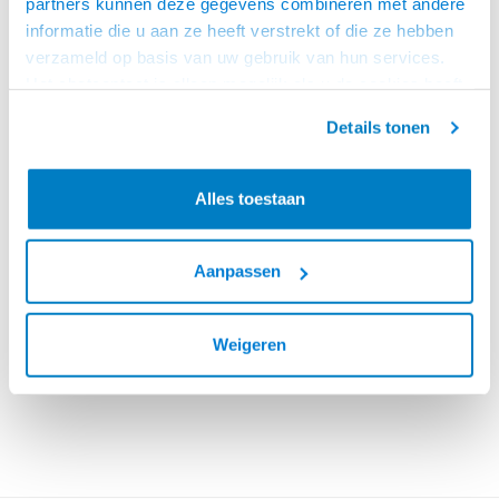
partners kunnen deze gegevens combineren met andere
COMPOSIET VIDEOKABELS
informatie die u aan ze heeft verstrekt of die ze hebben
10 PRODUCTEN
verzameld op basis van uw gebruik van hun services.
Het chatcontact is alleen mogelijk als u de cookies heeft
geaccepteerd.
Details tonen
Alles toestaan
Aanpassen
COMPOSIET VIDEO + AUDIO KABELS
Weigeren
9 PRODUCTEN