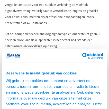
Optica
6.35 m
Plafondbeugels
Vloer/plafond/wand montage
Medische beugels
Fiets beugels
Stroomkabels
Sound
vergulde contacten voor een stabiele verbinding en minimale
USB C 
HDMI 
Netwe
Stroo
BNC T
Coax &
signaalvervorming. Verkrijgbaar in verschillende lengtes en geschikt
RCA &
XLR &
TV standaarden
Accessoires
Monitorarm accessoires
Magnetron beugels
BNC / SDI Kabels
voor zowel consumenten als professionele toepassingen, zoals
USB 2
HDMI 
Netwe
Overi
BNC A
Coax 
presentaties of AV-installaties.
RCA &
Conne
Accessoires TV liften
Draaiplateau
Coax en F-Connector Kabels
HDMI 
Netwe
Verle
Let op: composiet is een analoog signaaltype en ondersteunt geen HD-
beelden. Voor klassieke apparaten is het echter nog steeds een
Composiet Video Kabels
HDMI 
Stekk
betrouwbare en voordelige oplossing.
Power
Audio kabels
Stroo
XLR en Jack Kabels
Deze website maakt gebruik van cookies
Wij gebruiken cookies om content en advertenties te
Speaker kabels
personaliseren, om functies voor social media te bieden
en om ons websiteverkeer te analyseren. Ook delen we
informatie over uw gebruik van onze site met onze
partners voor social media, adverteren en analyse. Deze