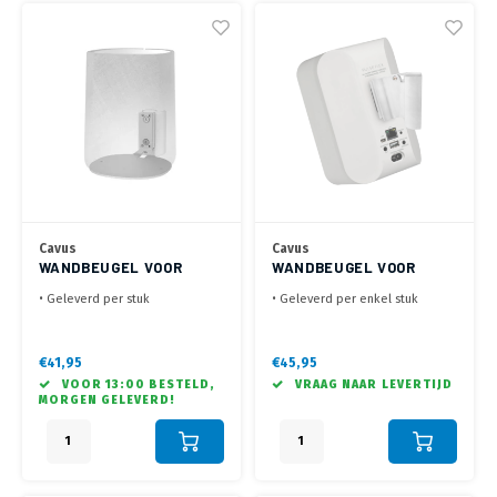
Cavus
Cavus
WANDBEUGEL VOOR
WANDBEUGEL VOOR
CITATION ONE WIT
BLUESOUND PULSE FLEX
• Geleverd per stuk
• Geleverd per enkel stuk
WIT
• Incl. 34 mm adapter voor
• Draaien 30° links / 30° rechts,
montage dicht op de wand
kantelen 0° - 20°
• +30°/-30° draaibaar, tot 20°
• Optimale beleving met je
€41,95
€45,95
kantelbaar
Bluesound Pulse Flex
VOOR 13:00 BESTELD,
VRAAG NAAR LEVERTIJD
MORGEN GELEVERD!