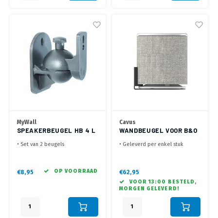
monitor, Speaker, Airfyer en
meer
MyWall
Cavus
SPEAKERBEUGEL HB 4 L
WANDBEUGEL VOOR B&O
M5
• Set van 2 beugels
• Geleverd per enkel stuk
• Kantelbaar +20°~-20°,
• Speciaal ontworpen voor de
draaibaar +70°~-70°
B&O M5 speaker
•Geschikt voor de meeste
• Ruimte besparend, vaste
OP VOORRAAD
€8,95
€62,95
satelliet speakers
montage aan de wand
VOOR 13:00 BESTELD,
MORGEN GELEVERD!