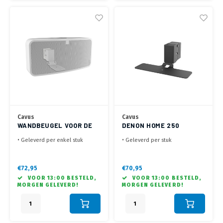
Cavus
Cavus
WANDBEUGEL VOOR DE
DENON HOME 250
BLUESOUND PULSE MINI
WANDBEUGEL ZWART
• Geleverd per enkel stuk
• Geleverd per stuk
2 WIT
• Draaien 30° links / 30° rechts,
• Draaibaar +30°/-30°, Kantelen
kantelen 0° - 20°
0° /-20°
• Optimale beleving met je
• Ook geschikt voor
€72,95
€70,95
Bluesound Pulse Mini 2
hoekmontage
VOOR 13:00 BESTELD,
VOOR 13:00 BESTELD,
• Geleverd met 34 mm vaste
MORGEN GELEVERD!
MORGEN GELEVERD!
adapter voor montage dicht op
de muur