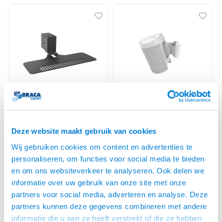
Cavus
Cavus
DENON HOME 350
WANDBEUGEL VOOR
Deze website maakt gebruik van cookies
WANDBEUGEL ZWART
YAMAHA MUSICCAST 20
• Geleverd per stuk
• Geleverd per stuk
WIT
Wij gebruiken cookies om content en advertenties te
• Draaibaar +30°/-30°, Kantelen
• Incl. 34 mm adapter voor
0° /-20°
montage dicht op de wand
personaliseren, om functies voor social media te bieden
• Ook geschikt voor
• +30°/-30° draaibaar, tot 20°
€81,95
€45,95
en om ons websiteverkeer te analyseren. Ook delen we
hoekmontage
kantelbaar
VOOR 13:00 BESTELD,
VOOR 13:00 BESTELD,
informatie over uw gebruik van onze site met onze
MORGEN GELEVERD!
MORGEN GELEVERD!
partners voor social media, adverteren en analyse. Deze
partners kunnen deze gegevens combineren met andere
informatie die u aan ze heeft verstrekt of die ze hebben