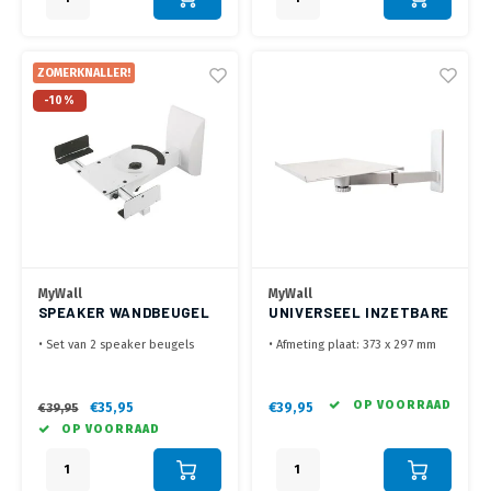
ZOMERKNALLER!
-10%
MyWall
MyWall
SPEAKER WANDBEUGEL
UNIVERSEEL INZETBARE
HB 5 WL
BEUGEL WIT
• Set van 2 speaker beugels
• Afmeting plaat: 373 x 297 mm
• Verstelbare klembreedte van
• In diepte verstelbaar tot 615
135 - 280 mm
mm, +90°/-90° draaibaar,
• Kantelbaar +/- 7°, Draaibaar
+10°/-10°
OP VOORRAAD
€35,95
€39,95
€39,95
270°
• Max. belasting 35 kg, geleverd
OP VOORRAAD
met spandband
• Universeel inzetbaar voor
laptop, oude beeldbuis TV of