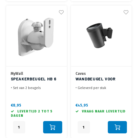
MyWall
Cavus
SPEAKERBEUGEL HB 6
WANDBEUGEL VOOR
WL
YAMAHA MUSICCAST 20
• Set van 2 beugels
• Geleverd per stuk
ZWART
• Kantelbaar +20°~-20°,
• Incl. 34 mm adapter voor
draaibaar +70°~-70°
montage dicht op de wand
• Geschikt voor de meeste
• +30°/-30° draaibaar, tot 20°
€8,95
€45,95
satelliet speakers
kantelbaar
LEVERTIJD 2 TOT 5
VRAAG NAAR LEVERTIJD
DAGEN