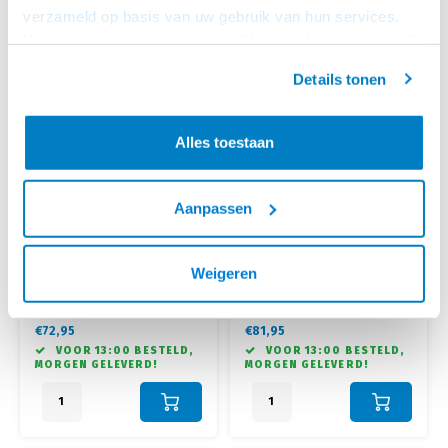
verzameld op basis van uw gebruik van hun services.
Het chatcontact is alleen mogelijk als u de cookies heeft
geaccepteerd.
Details tonen
Alles toestaan
Aanpassen
Cavus
Cavus
WANDBEUGEL VOOR DE
DENON HOME 350
BLUESOUND PULSE MINI
WANDBEUGEL WIT
Weigeren
• Geleverd per enkel stuk
• Geleverd per stuk
2 ZWART
• Draaien 30° links / 30° rechts,
• Draaibaar +30°/-30°, Kantelen
kantelen 0° - 20°
0° /-20°
• Optimale beleving met je
• Ook geschikt voor
€72,95
€81,95
Bluesound Pulse Mini 2
hoekmontage
VOOR 13:00 BESTELD,
VOOR 13:00 BESTELD,
MORGEN GELEVERD!
MORGEN GELEVERD!