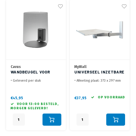
Cavus
MyWall
WANDBEUGEL VOOR
UNIVERSEEL INZETBARE
CITATION ONE ZWART
BEUGEL ZILVER
• Geleverd per stuk
• Afmeting plaat: 373 x 297 mm
• Incl. 34 mm adapter voor
• In diepte verstelbaar tot 615
montage dicht op de wand
mm, +90°/-90° draaibaar,
• +30°/-30° draaibaar, tot 20°
+10°/-10°
OP VOORRAAD
€45,95
€37,95
kantelbaar
• Max. belasting 35 kg, geleverd
VOOR 13:00 BESTELD,
met spandband
MORGEN GELEVERD!
• Universeel inzetbaar voor
laptop, oude beeldbuis TV of
monitor, Speaker, Airfyer en
meer