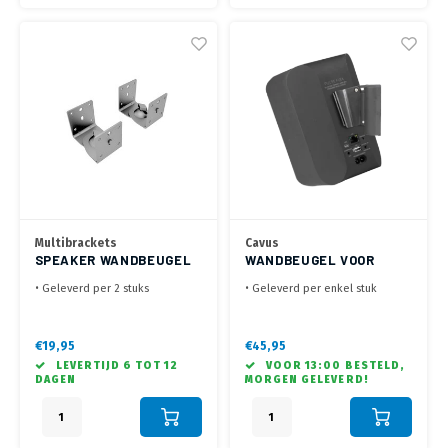
Multibrackets
Cavus
SPEAKER WANDBEUGEL
WANDBEUGEL VOOR
ZWART
BLUESOUND PULSE FLEX
• Geleverd per 2 stuks
• Geleverd per enkel stuk
ZWART
• +90°/-90° draaibaar, +5°/-30°
• Draaien 30° links / 30° rechts,
kantelbaar
kantelen 0° - 20°
• Een universele ophanging tot
• Optimale beleving met je
€19,95
€45,95
max. 5 kg
Bluesound Pulse Flex
LEVERTIJD 6 TOT 12
VOOR 13:00 BESTELD,
• Ideaal voor satelliet en
DAGEN
MORGEN GELEVERD!
surroundsound speakers
• Ook geschikt voor
buitengebruik