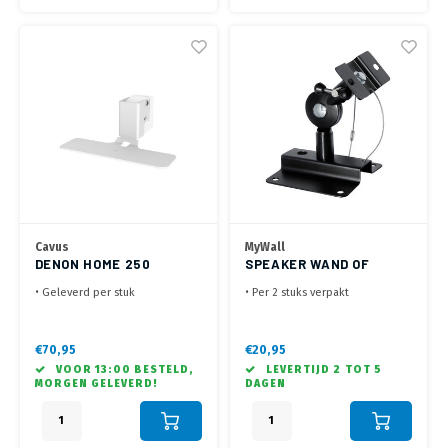
Cavus
MyWall
DENON HOME 250
SPEAKER WAND OF
WANDBEUGEL WIT
PLAFONDBEUGEL HB 1
• Geleverd per stuk
• Per 2 stuks verpakt
AL
• Draaibaar +30°/-30°, Kantelen
• Wandplaat 100 x 100 mm,
0° /-20°
Speakerbevestiging 78 x 40 mm
• Ook geschikt voor
• Voorzien van staalkabel
€70,95
€20,95
hoekmontage
borging - 20 Jaar garantie!
VOOR 13:00 BESTELD,
LEVERTIJD 2 TOT 5
• Geleverd met 34 mm vaste
MORGEN GELEVERD!
DAGEN
adapter voor montage dicht op
de muur