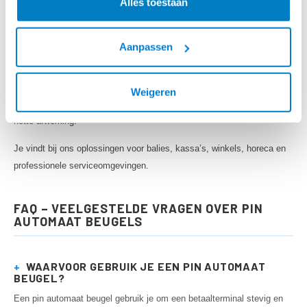
Alles toestaan
bewegingsmogelijkheden.
WAAROM PIN AUTOMAAT BEUGELS BIJ
BEUGELSENMEER.NL?
Aanpassen
Bij Beugelsenmeer.nl koop je sinds 2005 praktische
montageoplossingen voor zakelijke toepassingen. Wij selecteren pin
Weigeren
automaat beugels op stabiliteit, gebruiksgemak, montagekwaliteit en
nette afwerking.
Je vindt bij ons oplossingen voor balies, kassa’s, winkels, horeca en
professionele serviceomgevingen.
FAQ – VEELGESTELDE VRAGEN OVER PIN
AUTOMAAT BEUGELS
+
WAARVOOR GEBRUIK JE EEN PIN AUTOMAAT
BEUGEL?
Een pin automaat beugel gebruik je om een betaalterminal stevig en