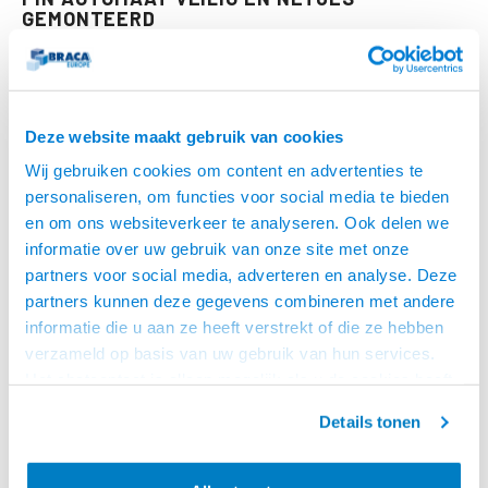
GEMONTEERD
Een beugel helpt om de pin automaat beter op zijn plek te houden. Dat
oogt professioneler en verkleint de kans dat de betaalterminal valt,
verschuift of verkeerd wordt teruggelegd.
Deze website maakt gebruik van cookies
Ook kabels kunnen vaak netter worden geleid, zodat de toonbank
Wij gebruiken cookies om content en advertenties te
rustiger en overzichtelijker blijft.
personaliseren, om functies voor social media te bieden
en om ons websiteverkeer te analyseren. Ook delen we
VOOR WINKELS, HORECA, BALIES EN
SERVICEPUNTEN
informatie over uw gebruik van onze site met onze
partners voor social media, adverteren en analyse. Deze
Pin automaat beugels worden gebruikt in winkels, restaurants, hotels,
partners kunnen deze gegevens combineren met andere
recepties, zorgomgevingen, afhaalbalies, servicebalies en
informatie die u aan ze heeft verstrekt of die ze hebben
kassapunten. Overal waar een betaalterminal vaak wordt gebruikt,
verzameld op basis van uw gebruik van hun services.
helpt een vaste houder om de betaalhandeling soepeler te laten
Het chatcontact is alleen mogelijk als u de cookies heeft
verlopen.
geaccepteerd.
Details tonen
Controleer altijd of de beugel past bij jouw pin automaat of
betaalterminal. Let op formaat, bevestiging, montagevlak en