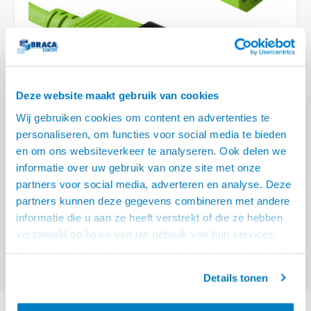
Plafondbeugels
Vloer/plafond/wand montage
Medische beugels
Fiets beugels
Stroomkabels
Sound
HDMI 
USB C
USB C 
Netwe
Stroo
BNC T
Coax &
RCA &
XLR &
TV standaarden
Accessoires
Monitorarm accessoires
Magnetron beugels
BNC / SDI Kabels
HDMI 
USB 2
Netwe
Overi
BNC A
Coax 
RCA &
Conne
Accessoires TV liften
Draaiplateau
Coax en F-Connector Kabels
HDMI 
Netwe
Verle
Deze website maakt gebruik van cookies
Composiet Video Kabels
HDMI 
Wij gebruiken cookies om content en advertenties te
Stekk
personaliseren, om functies voor social media te bieden
Audio kabels
en om ons websiteverkeer te analyseren. Ook delen we
Power
€3,95
informatie over uw gebruik van onze site met onze
XLR en Jack Kabels
partners voor social media, adverteren en analyse. Deze
Stroo
VOOR 15:00 BESTELD, MORGEN GELEVERD!
partners kunnen deze gegevens combineren met andere
Speaker kabels
ACT Netsnoer C13 - C14 groen 0,6 m
Lees meer
informatie die u aan ze heeft verstrekt of die ze hebben
verzameld op basis van uw gebruik van hun services.
Offerte aanvragen? Bel, mail, chat of maak een login aan! (075 - 655
Het chatcontact is alleen mogelijk als u de cookies heeft
55 80 of mail naar
info@braca.nl
)
geaccepteerd.
Details tonen
PRODUCTOMSCHRIJVING