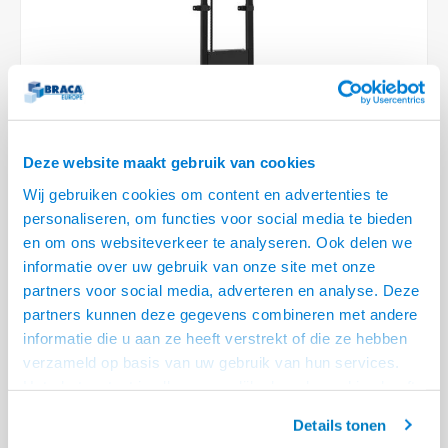
Optica
6.35 m
Plafondbeugels
Vloer/plafond/wand montage
Medische beugels
Fiets beugels
Stroomkabels
Sound
USB C 
HDMI 
Netwe
Stroo
BNC T
Coax &
RCA &
XLR &
TV standaarden
Accessoires
Monitorarm accessoires
Magnetron beugels
BNC / SDI Kabels
USB 2
HDMI 
Netwe
Overi
BNC A
Coax 
RCA &
Conne
Accessoires TV liften
Draaiplateau
Coax en F-Connector Kabels
HDMI 
Netwe
Verle
Composiet Video Kabels
Deze website maakt gebruik van cookies
HDMI 
Stekk
Wij gebruiken cookies om content en advertenties te
Audio kabels
personaliseren, om functies voor social media te bieden
€1.261,95
Power
en om ons websiteverkeer te analyseren. Ook delen we
XLR en Jack Kabels
informatie over uw gebruik van onze site met onze
LEVERTIJD 6 TOT 12 DAGEN
Stroo
partners voor social media, adverteren en analyse. Deze
Speaker kabels
• Hoogte hart VESA 100-160 cm, max 120 kg
partners kunnen deze gegevens combineren met andere
• Plaats op de vloer en monteer tegen de wand
informatie die u aan ze heeft verstrekt of die ze hebben
verzameld op basis van uw gebruik van hun services.
• Elektrisch in hoogte verstelbaar
Lees meer
Het chatcontact is alleen mogelijk als u de cookies heeft
Offerte aanvragen? Bel, mail, chat of maak een login aan! (075 - 655
geaccepteerd.
55 80 of mail naar
info@braca.nl
)
Details tonen