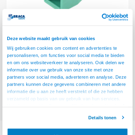
Optica
6.35 m
Plafondbeugels
Vloer/plafond/wand montage
Medische beugels
Fiets beugels
Stroomkabels
Sound
USB C 
HDMI 
Netwe
Stroo
BNC T
Coax &
RCA &
XLR &
TV standaarden
Accessoires
Monitorarm accessoires
Magnetron beugels
BNC / SDI Kabels
USB 2
HDMI 
Netwe
Overi
BNC A
Coax 
RCA &
Conne
Accessoires TV liften
Draaiplateau
Coax en F-Connector Kabels
Deze website maakt gebruik van cookies
HDMI 
Netwe
Verle
Wij gebruiken cookies om content en advertenties te
Composiet Video Kabels
personaliseren, om functies voor social media te bieden
HDMI 
Stekk
en om ons websiteverkeer te analyseren. Ook delen we
Audio kabels
€8,95
informatie over uw gebruik van onze site met onze
Power
VOOR 15:00 BESTELD, MORGEN GELEVERD!
partners voor social media, adverteren en analyse. Deze
XLR en Jack Kabels
partners kunnen deze gegevens combineren met andere
Stroo
ACT RJ45 groene tule voor 8,0 mm kabel
Lees meer
informatie die u aan ze heeft verstrekt of die ze hebben
Speaker kabels
verzameld op basis van uw gebruik van hun services.
Offerte aanvragen? Bel, mail, chat of maak een login aan! (075 - 655
Het chatcontact is alleen mogelijk als u de cookies heeft
55 80 of mail naar
info@braca.nl
)
geaccepteerd.
Details tonen
PRODUCTOMSCHRIJVING