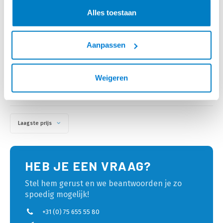
RJ45 CONNECTOR (25
OD1.5 MM
• Voor soepele of massieve
ACT RJ45 (8P/8C) CAT6A
Alles toestaan
ST.)
ronde kabel
afgeschermde modulaire
• Afgeschermde connector voor
connector voor ronde kabel
shielded Cat 6 kabel (FTP, SFTP)
met massieve of soepele aders
€34,95
€50,95
• Voorzien van
Aanpassen
VOOR 15:00 BESTELD,
VOOR 15:00 BESTELD,
positioneringsblokje, voor
MORGEN GELEVERD!
MORGEN GELEVERD!
eenvoudiger insteken van de
aders
Weigeren
• Geleverd in zakje met 25
connectoren
Laagste prijs
HEB JE EEN VRAAG?
Stel hem gerust en we beantwoorden je zo
spoedig mogelijk!
+31 (0) 75 655 55 80