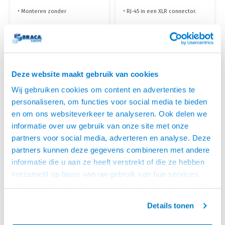
TOOL-LESS
PRE-AMP
• Monteren zonder
• RJ-45 in een XLR connector.
gereedschap
• Geschikt voor pre-assembled
• Aders er in plaatsen,
kabels.
dichtklikken en het werkt
• Snel en eenvoudig te
OP VOORRAAD
€4,95
€6,95
• Voorzien van kleurcodering
monteren.
VOOR 15:00 BESTELD,
voor Straight en Cross
MORGEN GELEVERD!
aansluiting
Deze website maakt gebruik van cookies
Wij gebruiken cookies om content en advertenties te
personaliseren, om functies voor social media te bieden
en om ons websiteverkeer te analyseren. Ook delen we
informatie over uw gebruik van onze site met onze
partners voor social media, adverteren en analyse. Deze
partners kunnen deze gegevens combineren met andere
informatie die u aan ze heeft verstrekt of die ze hebben
verzameld op basis van uw gebruik van hun services.
Het chatcontact is alleen mogelijk als u de cookies heeft
geaccepteerd.
Details tonen
ACT
ACT
SHIELDED MALE CAT6
RJ45 PLUG C6A FTP