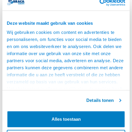
Deze website maakt gebruik van cookies
Wij gebruiken cookies om content en advertenties te
personaliseren, om functies voor social media te bieden
en om ons websiteverkeer te analyseren. Ook delen we
informatie over uw gebruik van onze site met onze
partners voor social media, adverteren en analyse. Deze
partners kunnen deze gegevens combineren met andere
ACT
ACT
informatie die u aan ze heeft verstrekt of die ze hebben
CAT 5E UTP 0.5 METER
CAT 5E UTP 1.0 METER
GEEL
GROEN
verzameld op basis van uw gebruik van hun services.
ACT Gele 0,5 meter U/UTP CAT5E
ACT Groene 1 meter U/UTP CAT5E
Het chatcontact is alleen mogelijk als u de cookies heeft
patchkabel met RJ45
patchkabel met RJ45
connectoren
connectoren
geaccepteerd.
Details tonen
€2,95
€2,95
VOOR 15:00 BESTELD,
VOOR 15:00 BESTELD,
MORGEN GELEVERD!
MORGEN GELEVERD!
Alles toestaan