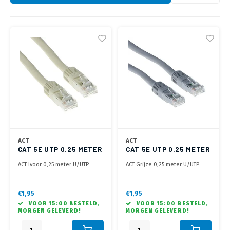
Optica
6.35 m
Plafondbeugels
Vloer/plafond/wand montage
Medische beugels
Fiets beugels
Sound
Netwe
USB C 
HDMI 
Stroo
BNC T
Coax &
Stroomkabels
RCA &
XLR &
TV standaarden
Accessoires
Monitorarm accessoires
Magnetron beugels
Netwe
USB 2
HDMI 
Overi
BNC A
Coax 
BNC / SDI Kabels
RCA &
Conne
Accessoires TV liften
Draaiplateau
Netwe
HDMI 
Verle
Coax en F-Connector Kabels
Netwe
HDMI 
Stekk
Composiet Video Kabels
Power
Audio kabels
ACT
ACT
Stroo
XLR en Jack Kabels
CAT 5E UTP 0.25 METER
CAT 5E UTP 0.25 METER
IVOOR
GRIJS
ACT Ivoor 0,25 meter U/UTP
ACT Grijze 0,25 meter U/UTP
Speaker kabels
CAT5E patchkabel met RJ45
CAT5E patchkabel met RJ45
connectoren
connectoren
€1,95
€1,95
VOOR 15:00 BESTELD,
VOOR 15:00 BESTELD,
MORGEN GELEVERD!
MORGEN GELEVERD!