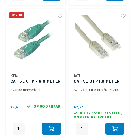
OP = OP
KEM
ACT
CAT 5E UTP - 8.0 METER
CAT 5E UTP 1.0 METER
GROEN
IVOOR
• Cat 5e Netwerkkabels
ACT Ivoor 1 meter U/UTP CAT5E
• Laatste voorraden op = op !
patchkabel met RJ45
connectoren
OP VOORRAAD
€2,65
€2,95
VOOR 15:00 BESTELD,
MORGEN GELEVERD!