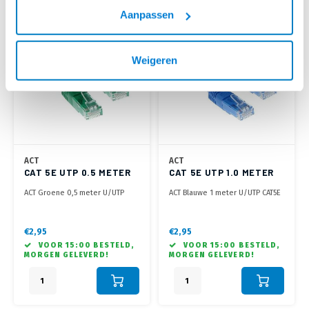
Aanpassen
Weigeren
ACT
ACT
CAT 5E UTP 0.5 METER
CAT 5E UTP 1.0 METER
GROEN
BLAUW
ACT Groene 0,5 meter U/UTP
ACT Blauwe 1 meter U/UTP CAT5E
CAT5E patchkabel met RJ45
patchkabel met RJ45
connectoren
connectoren
€2,95
€2,95
VOOR 15:00 BESTELD,
VOOR 15:00 BESTELD,
MORGEN GELEVERD!
MORGEN GELEVERD!