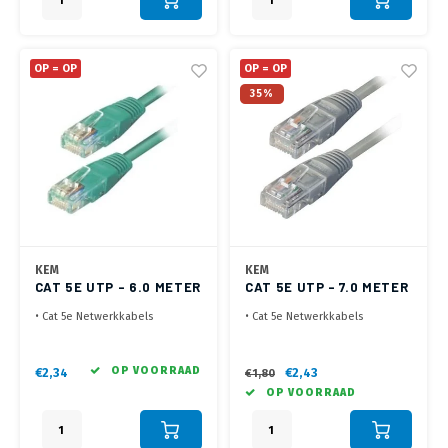
OP = OP
OP = OP
35%
KEM
KEM
CAT 5E UTP - 6.0 METER
CAT 5E UTP - 7.0 METER
GROEN
GRIJS
• Cat 5e Netwerkkabels
• Cat 5e Netwerkkabels
• Laatste voorraden op = op !
• Laatste voorraden op = op !
OP VOORRAAD
€2,34
€2,43
€1,80
OP VOORRAAD