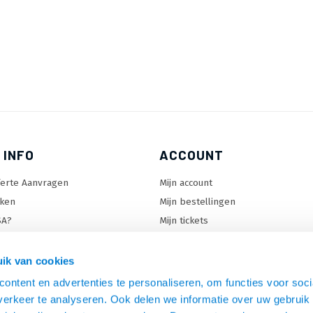
 INFO
ACCOUNT
ferte Aanvragen
Mijn account
ken
Mijn bestellingen
SA?
Mijn tickets
 keuzehulp
Mijn wenslijst
ard keuzehulp
ik van cookies
uzehulp
ontent en advertenties te personaliseren, om functies voor soci
rm keuzehulp
erkeer te analyseren. Ook delen we informatie over uw gebruik 