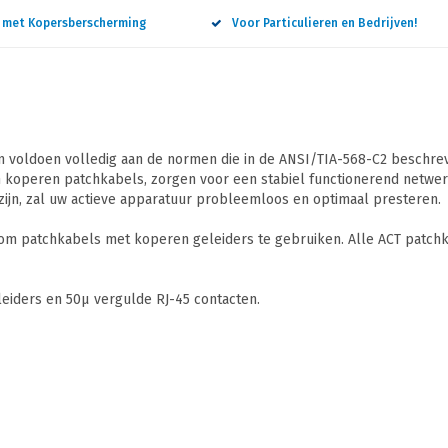
n met Kopersberscherming
Voor Particulieren en Bedrijven!
 voldoen volledig aan de normen die in de ANSI/TIA-568-C2 beschreve
 koperen patchkabels, zorgen voor een stabiel functionerend netwerk
ijn, zal uw actieve apparatuur probleemloos en optimaal presteren.
 om patchkabels met koperen geleiders te gebruiken. Alle ACT patchk
iders en 50µ vergulde RJ-45 contacten.