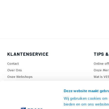
KLANTENSERVICE
TIPS &
Contact
Online of
Over Ons
Onze Mer
Onze Webshops
Wat is VE
Levertijden, dagen en voorwaarden
TV beugel
Verzendkosten
TV standa
Deze website maakt gebru
Retourneren en service
TV lift ke
Wij gebruiken cookies om c
Garantie
Monitora
bieden en om ons websitev