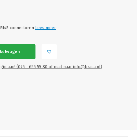
 RJ45 connectoren
Lees meer
nkelwagen
gin aan! (075 - 655 55 80 of mail naar
info@braca.nl
)