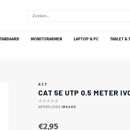
STANDAARD
MONITORARMEN
LAPTOP & PC
TABLET & 
ACT
CAT 5E UTP 0.5 METER IV
ARTIKELCODE
IB6400
€2,95