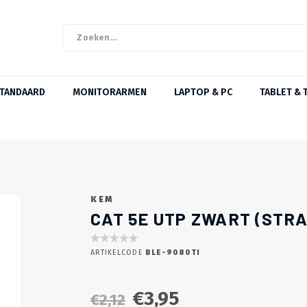
STANDAARD
MONITORARMEN
LAPTOP & PC
TABLET & 
KEM
CAT 5E UTP ZWART (STRA
ARTIKELCODE
BLE-9080TI
€3,95
€2,12