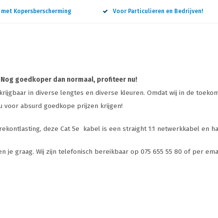
n met Kopersberscherming
Voor Particulieren en Bedrijven!
! Nog goedkoper dan normaal, profiteer nu!
ijgbaar in diverse lengtes en diverse kleuren. Omdat wij in de toekoms
nu voor absurd goedkope prijzen krijgen!
ekontlasting, deze Cat 5e kabel is een straight 1:1 netwerkkabel en h
n je graag. Wij zijn telefonisch bereikbaar op 075 655 55 80 of per ema