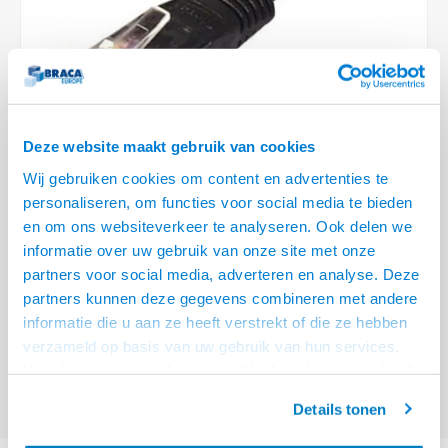
Optica
6.35 m
Plafondbeugels
Vloer/plafond/wand montage
Medische beugels
Fiets beugels
Stroomkabels
Sound
USB C 
HDMI 
Netwe
Stroo
BNC T
Coax &
RCA &
XLR &
TV standaarden
Accessoires
Monitorarm accessoires
Magnetron beugels
BNC / SDI Kabels
USB 2
HDMI 
Netwe
Overi
BNC A
Coax 
RCA &
Conne
Accessoires TV liften
Draaiplateau
Coax en F-Connector Kabels
HDMI 
Netwe
Verle
Deze website maakt gebruik van cookies
Composiet Video Kabels
Wij gebruiken cookies om content en advertenties te
HDMI 
Stekk
personaliseren, om functies voor social media te bieden
Audio kabels
€4,95
€1,80
en om ons websiteverkeer te analyseren. Ook delen we
1 OP VOORRAAD
Power
informatie over uw gebruik van onze site met onze
XLR en Jack Kabels
VOOR 20.30 BESTELD, MORGEN GELEVERD!
partners voor social media, adverteren en analyse. Deze
Stroo
partners kunnen deze gegevens combineren met andere
• Cat 5e Netwerkkabels
Speaker kabels
informatie die u aan ze heeft verstrekt of die ze hebben
• Laatste voorraden op = op !
Lees meer
verzameld op basis van uw gebruik van hun services.
Het chatcontact is alleen mogelijk als u de cookies heeft
Offerte aanvragen? Bel, mail, chat of maak een login aan! (075 - 655
55 80 of mail naar
info@braca.nl
)
geaccepteerd.
Details tonen