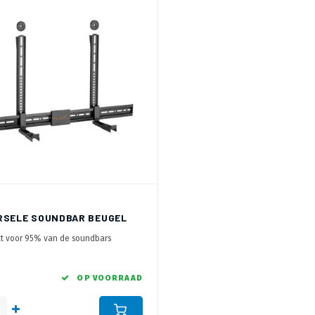
RSELE SOUNDBAR BEUGEL
kt voor 95% van de soundbars
bij montagegaten aan achterzijde en
de soundbar
ontage aan TV voor een perfecte TV
OP VOORRAAD
 combinatie