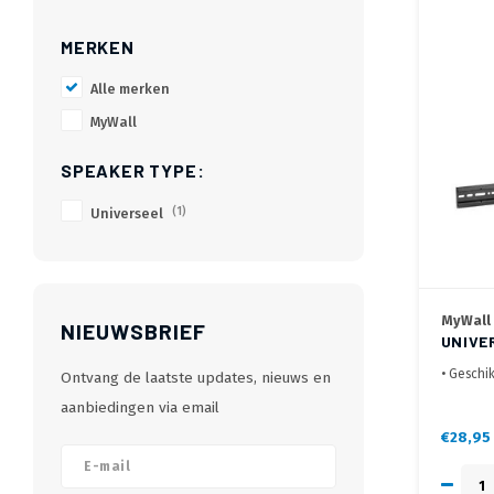
MERKEN
Alle merken
MyWall
SPEAKER TYPE:
Universeel
(1)
MyWall
NIEUWSBRIEF
UNIVE
• Geschi
Ontvang de laatste updates, nieuws en
• Zowel 
aanbiedingen via email
onderzij
• Voor m
€28,95
soundbar