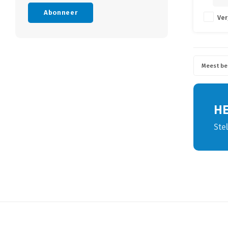
Abonneer
Ver
Meest be
H
Ste