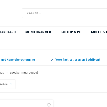
STANDAARD
MONITORARMEN
LAPTOP & PC
TABLET & 
n met Kopersberscherming
Voor Particulieren en Bedrijven!
ags
speaker muurbeugel
keken