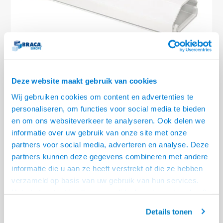
Optica
6.35 m
Plafondbeugels
Vloer/plafond/wand montage
Medische beugels
Fiets beugels
Stroomkabels
Sound
USB C 
HDMI 
Netwe
Stroo
BNC T
Coax &
RCA &
XLR &
TV standaarden
Accessoires
Monitorarm accessoires
Magnetron beugels
BNC / SDI Kabels
USB 2
HDMI 
Netwe
Overi
BNC A
Coax 
RCA &
Conne
Accessoires TV liften
Draaiplateau
Coax en F-Connector Kabels
HDMI 
Netwe
Verle
Composiet Video Kabels
Deze website maakt gebruik van cookies
HDMI 
Stekk
Wij gebruiken cookies om content en advertenties te
Audio kabels
personaliseren, om functies voor social media te bieden
€22,95
Power
en om ons websiteverkeer te analyseren. Ook delen we
XLR en Jack Kabels
informatie over uw gebruik van onze site met onze
LEVERTIJD 2 TOT 5 DAGEN
Stroo
partners voor social media, adverteren en analyse. Deze
Speaker kabels
• Afmetingen: 18x33x750mm
partners kunnen deze gegevens combineren met andere
•2-delig, afneembare deksel
informatie die u aan ze heeft verstrekt of die ze hebben
verzameld op basis van uw gebruik van hun services.
• Vast te schroeven aan de wand
Lees meer
Het chatcontact is alleen mogelijk als u de cookies heeft
Offerte aanvragen? Bel, mail, chat of maak een login aan! (075 - 655
geaccepteerd.
55 80 of mail naar
info@braca.nl
)
Details tonen